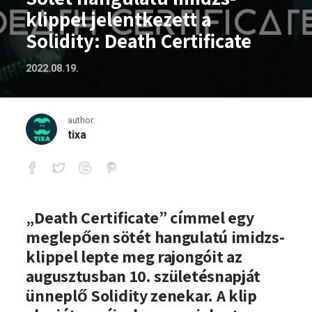
klippel jelentkezett a
Solidity: Death Certificate
2022.08.19.
author:
tixa
Sötét hangulatú imidzs-klippel jelentke
„Death Certificate” címmel egy
meglepően sötét hangulatú imidzs-
klippel lepte meg rajongóit az
augusztusban 10. születésnapját
ünneplő Solidity zenekar. A klip