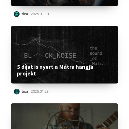
tixa
2025.01.30.
5 díjat is nyert a Mátra hangja
projekt
tixa
2025.01.23.