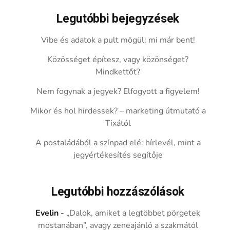
Legutóbbi bejegyzések
Vibe és adatok a pult mögül: mi már bent!
Közösséget építesz, vagy közönséget?
Mindkettőt?
Nem fogynak a jegyek? Elfogyott a figyelem!
Mikor és hol hirdessek? – marketing útmutató a
Tixától
A postaládából a színpad elé: hírlevél, mint a
jegyértékesítés segítője
Legutóbbi hozzászólások
Evelin
-
„Dalok, amiket a legtöbbet pörgetek
mostanában”, avagy zeneajánló a szakmától