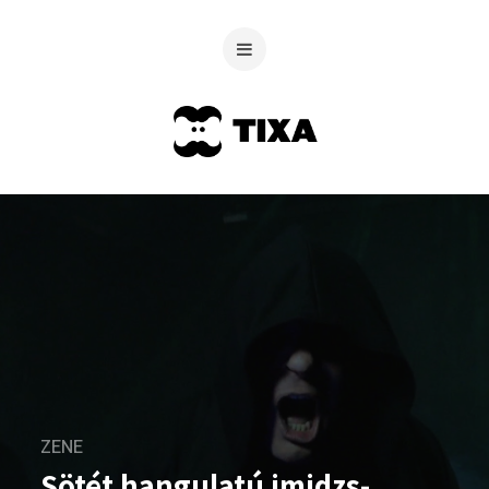
ZENE
Sötét hangulatú imidzs-