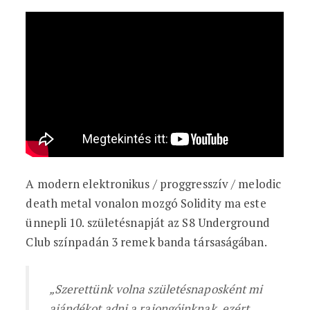
A modern elektronikus / proggresszív / melodic
death metal vonalon mozgó Solidity ma este
ünnepli 10. születésnapját az S8 Underground
Club színpadán 3 remek banda társaságában.
„Szerettünk volna születésnaposként mi
ajándékot adni a rajongóinknak, ezért