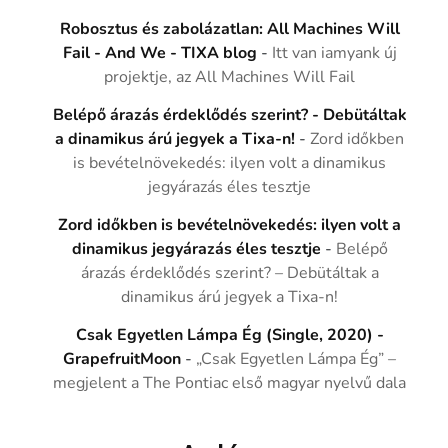
Robosztus és zabolázatlan: All Machines Will
Fail - And We - TIXA blog
-
Itt van iamyank új
projektje, az All Machines Will Fail
Belépő árazás érdeklődés szerint? - Debütáltak
a dinamikus árú jegyek a Tixa-n!
-
Zord időkben
is bevételnövekedés: ilyen volt a dinamikus
jegyárazás éles tesztje
Zord időkben is bevételnövekedés: ilyen volt a
dinamikus jegyárazás éles tesztje
-
Belépő
árazás érdeklődés szerint? – Debütáltak a
dinamikus árú jegyek a Tixa-n!
Csak Egyetlen Lámpa Ég (Single, 2020) -
GrapefruitMoon
-
„Csak Egyetlen Lámpa Ég” –
megjelent a The Pontiac első magyar nyelvű dala