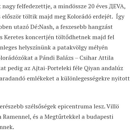
k nagy felfedezettje, a mindössze 20 éves ДEVA,
 először töltik majd meg Kolorádó erdejét. Így
apben utazó Dé:Nash, a feszesebb hangzást
s Keretes koncertjén töltődhetnek majd fel
önleges helyszínünk a patakvölgy mélyén
olorádózókat a Pándi Balázs – Csihar Attila
at pedig az Ajtai-Porteleki féle Qiyan andalúz
aradandó emlékeket a különlegességekre nyitott
részebb szélsőségek epicentruma lesz. Villö
 Ramennel, és a Megtűrtekkel a budapesti
ennek.