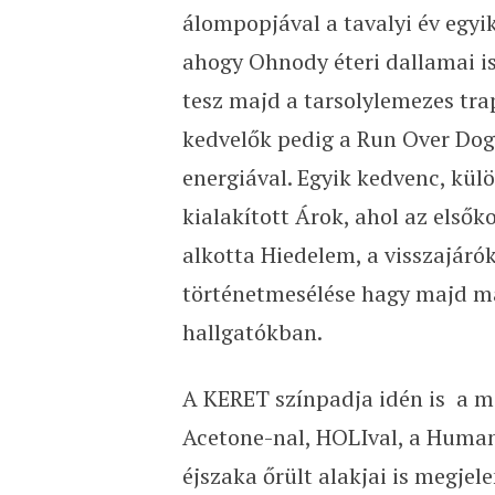
álompopjával a tavalyi év egyi
ahogy Ohnody éteri dallamai is
tesz majd a tarsolylemezes tr
kedvelők pedig a Run Over Dog
energiával. Egyik kedvenc, kül
kialakított Árok, ahol az elsők
alkotta Hiedelem, a visszajárók
történetmesélése hagy majd m
hallgatókban.
A KERET színpadja idén is a me
Acetone-nal, HOLIval, a Human
éjszaka őrült alakjai is megjel