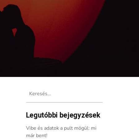
Keresés:
Legutóbbi bejegyzések
Vibe és adatok a pult mögül: mi
már bent!