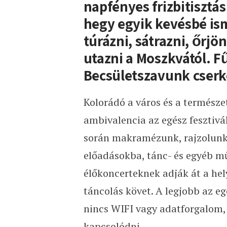
napfényes frizbitisztás 
hegy egyik kevésbé ism
túrázni, sátrazni, őrjö
utazni a Moszkvától. Fű
Becsületszavunk cserk
Kolorádó a város és a természe
ambivalencia az egész fesztivá
során makramézunk, rajzolunk,
előadásokba, tánc- és egyéb m
élőkoncerteknek adják át a hel
táncolás követ. A legjobb az eg
nincs WIFI vagy adatforgalom, 
kapcsolódni.