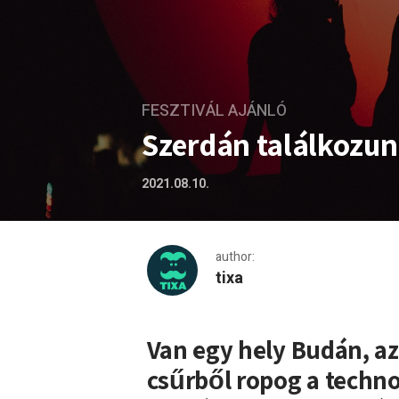
FESZTIVÁL AJÁNLÓ
Szerdán találkozu
2021.08.10.
author:
tixa
Szerdán találkozunk Kolo
Van egy hely Budán, az
csűrből ropog a techno