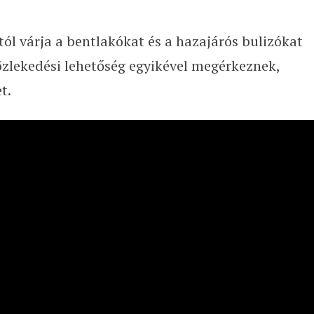
ól várja a bentlakókat és a hazajárós bulizókat
közlekedési lehetőség egyikével megérkeznek,
t.