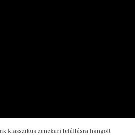
k klasszikus zenekari felállásra hangolt