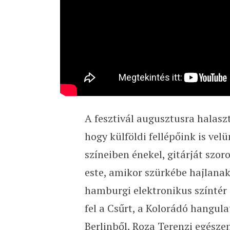
A fesztivál augusztusra halas
hogy külföldi fellépőink is ve
színeiben énekel, gitárját szo
este, amikor szürkébe hajlanak 
hamburgi elektronikus színtér
fel a Csűrt, a Kolorádó hangula
Berlinből, Roza Terenzi egésze