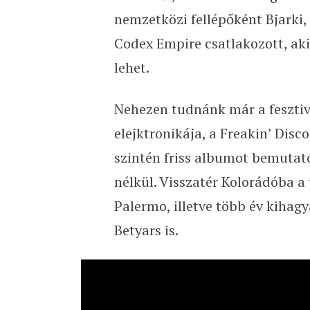
nemzetközi fellépőként Bjarki, 
Codex Empire csatlakozott, a
lehet.
Nehezen tudnánk már a fesztiv
elejktronikája, a Freakin’ Dis
szintén friss albumot bemutat
nélkül. Visszatér Kolorádóba a
Palermo, illetve több év kiha
Betyars is.