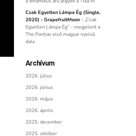
a dinamikus árú jegyek a Tixa-n!
Csak Egyetlen Lámpa Ég (Single,
2020) - GrapefruitMoon
-
„Csak
Egyetlen Lámpa Ég” – megjelent a
The Pontiac első magyar nyelvű
dala
Archívum
2026. július
2026. június
2026. május
2026. április
2025. december
2025. október