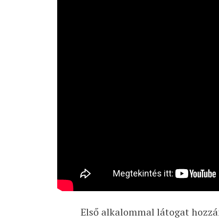
Első alkalommal látogat hozzán