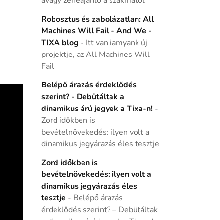
avagy zeneajánló a szakmától
Robosztus és zabolázatlan: All
Machines Will Fail - And We -
TIXA blog
-
Itt van iamyank új
projektje, az All Machines Will
Fail
Belépő árazás érdeklődés
szerint? - Debütáltak a
dinamikus árú jegyek a Tixa-n!
-
Zord időkben is
bevételnövekedés: ilyen volt a
dinamikus jegyárazás éles tesztje
Zord időkben is
bevételnövekedés: ilyen volt a
dinamikus jegyárazás éles
tesztje
-
Belépő árazás
érdeklődés szerint? – Debütáltak