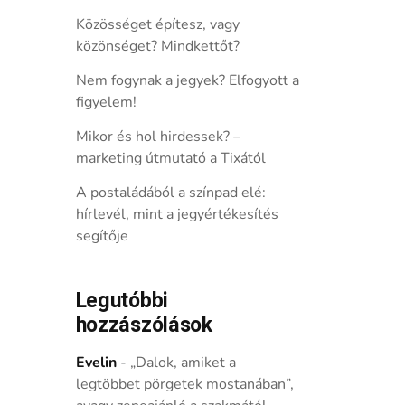
Közösséget építesz, vagy
közönséget? Mindkettőt?
Nem fogynak a jegyek? Elfogyott a
figyelem!
Mikor és hol hirdessek? –
marketing útmutató a Tixától
A postaládából a színpad elé:
hírlevél, mint a jegyértékesítés
segítője
Legutóbbi
hozzászólások
Evelin
-
„Dalok, amiket a
legtöbbet pörgetek mostanában”,