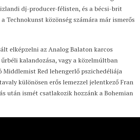
izlandi dj-producer-félisten, és a bécsi-brit
ki a Technokunst közönség számára már ismerős
ált elképzelni az Analog Balaton karcos
co űrbéli kalandozása, vagy a közelmúltban
ó Middlemist Red lehengerlő pszichedéliája
 tavaly különösen erős lemezzel jelentkező Fran
gyás után ismét csatlakozik hozzánk a Bohemian