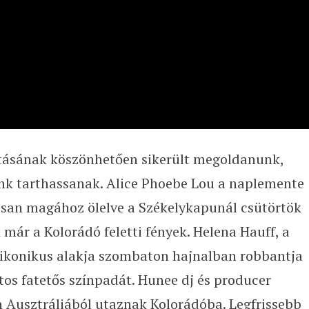
ztásának köszönhetően sikerült megoldanunk,
lünk tarthassanak. Alice Phoebe Lou a naplemente
rosan magához ölelve a Székelykapunál csütörtök
már a Kolorádó feletti fények. Helena Hauff, a
 ikonikus alakja szombaton hajnalban robbantja
tos fatetős színpadát. Hunee dj és producer
n Ausztráliából utaznak Kolorádóba. Legfrissebb