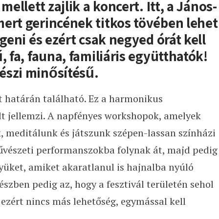
mellett zajlik a koncert. Itt, a János-
ert gerincének titkos tövében lehet
ngeni és ezért csak negyed órát kell
, fa, fauna, familiáris együtthatók!
észi minősítésű.
t határán található. Ez a harmonikus
lt jellemzi. A napfényes workshopok, amelyek
 meditálunk és játszunk szépen-lassan színházi
űvészeti performanszokba folynak át, majd pedig
yüket, amiket akaratlanul is hajnalba nyúló
észben pedig az, hogy a fesztivál területén sehol
ezért nincs más lehetőség, egymással kell