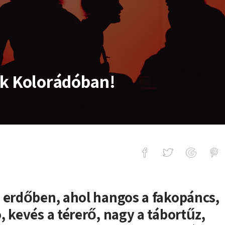
nk Kolorádóban!
rádóban!
 erdőben, ahol hangos a fakopáncs,
, kevés a térerő, nagy a tábortűz,