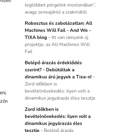
 évben
legtöbbet pörgetek mostanában”,
avagy zeneajánló a szakmától
Robosztus és zabolázatlan: All
Machines Will Fail - And We -
TIXA blog
-
Itt van iamyank új
projektje, az All Machines Will
Fail
Belépő árazás érdeklődés
szerint? - Debütáltak a
dinamikus árú jegyek a Tixa-n!
-
Zord időkben is
bevételnövekedés: ilyen volt a
eni,
dinamikus jegyárazás éles tesztje
ezőn
Zord időkben is
bevételnövekedés: ilyen volt a
dinamikus jegyárazás éles
tesztje
-
Belépő árazás