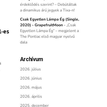
érdeklődés szerint? – Debütáltak
a dinamikus árú jegyek a Tixa-n!
Csak Egyetlen Lámpa Ég (Single,
2020) - GrapefruitMoon
-
„Csak
1-es
Egyetlen Lámpa Ég” – megjelent a
The Pontiac első magyar nyelvű
dala
Archívum
n
2026. július
b
2026. június
2026. május
2026. április
2025. december