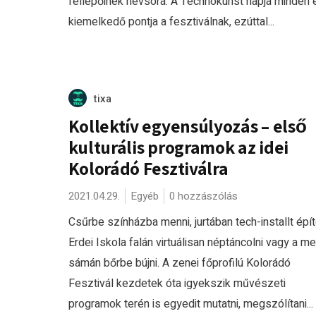
fellépőinek névsora. A Technokunst napja minden
kiemelkedő pontja a fesztiválnak, ezúttal...
tixa
Kollektív egyensúlyozás – első
kulturális programok az idei
Kolorádó Fesztiválra
2021.04.29.
Egyéb
0 hozzászólás
Csűrbe színházba menni, jurtában tech-installt épít
Erdei Iskola falán virtuálisan néptáncolni vagy a m
sámán bőrbe bújni. A zenei főprofilú Kolorádó
Fesztivál kezdetek óta igyekszik művészeti
programok terén is egyedit mutatni, megszólítani...