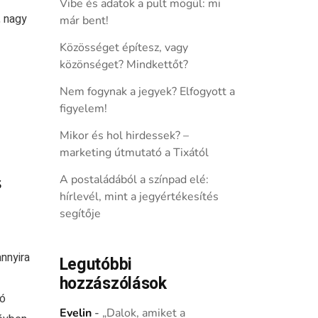
Vibe és adatok a pult mögül: mi
, nagy
már bent!
Közösséget építesz, vagy
közönséget? Mindkettőt?
Nem fogynak a jegyek? Elfogyott a
figyelem!
Mikor és hol hirdessek? –
marketing útmutató a Tixától
s
A postaládából a színpad elé:
hírlevél, mint a jegyértékesítés
segítője
nnyira
Legutóbbi
hozzászólások
dó
Evelin
-
„Dalok, amiket a