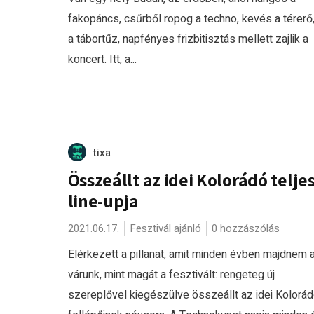
fakopáncs, csűrből ropog a techno, kevés a térerő
a tábortűz, napfényes frizbitisztás mellett zajlik a
koncert. Itt, a...
tixa
Összeállt az idei Kolorádó telje
line-upja
2021.06.17.
Fesztivál ajánló
0 hozzászólás
Elérkezett a pillanat, amit minden évben majdnem a
várunk, mint magát a fesztivált: rengeteg új
szereplővel kiegészülve összeállt az idei Kolorá