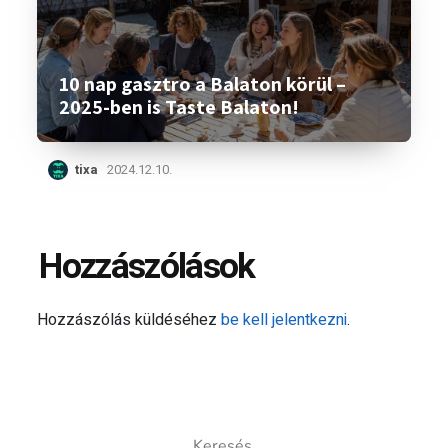
10 nap gasztro a Balaton körül –
2025-ben is Taste Balaton!
tixa
2024.12.10.
Hozzászólások
Hozzászólás küldéséhez
be kell jelentkezni
.
Keresés: