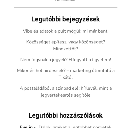
Legutóbbi bejegyzések
Vibe és adatok a pult mögül: mi már bent!
Közösséget építesz, vagy közönséget?
Mindkettőt?
Nem fogynak a jegyek? Elfogyott a figyelem!
Mikor és hol hirdessek? – marketing útmutató a
Tixától
A postaládából a színpad elé: hírlevél, mint a
jegyértékesítés segítője
Legutóbbi hozzászólások
Evelin
-
„Dalok, amiket a legtöbbet pörgetek