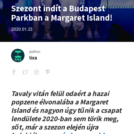
Szezont indít a Budapest
Parkban a Margaret Island!
2020.01.23.
author:
tixa
Szezont indít a Budapest Parkban a Mar
Tavaly vitán felül odaért a hazai
popzene élvonalába a Margaret
Island és nagyon úgy tűnik a csapat
lendülete 2020-ban sem törik meg,
sőt, már a szezon elején újra