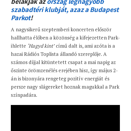
belakják az
ország legnagyobb
szabadtéri klubját, azaz a Budapest
Parkot
!
A nagysikerű szeptemberi koncerten először
hallhatta élőben a közönség a kifejezetten Park-
ihlette
‘Hagyd kint’
című dalt is, ami azóta is a
hazai Rádiós Toplista állandó szereplője. A
számos díjjal kitüntetett csapat a mai napig az
őszinte örömzenélés erejében hisz, így május 2-
án is bizonyára rengeteg pozitív energiát és
persze nagy slágereket hoznak magukkal a Park
színpadára.