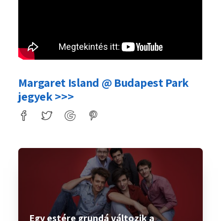
Margaret Island @ Budapest Park
jegyek >>>
Egy estére grundá változik a