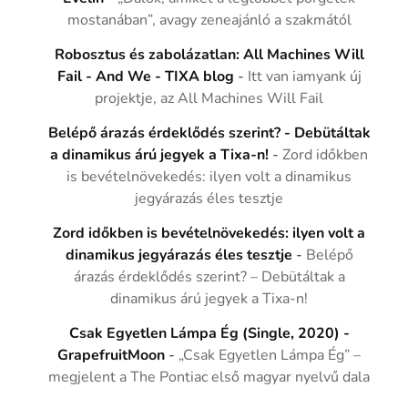
mostanában”, avagy zeneajánló a szakmától
Robosztus és zabolázatlan: All Machines Will
Fail - And We - TIXA blog
-
Itt van iamyank új
projektje, az All Machines Will Fail
Belépő árazás érdeklődés szerint? - Debütáltak
a dinamikus árú jegyek a Tixa-n!
-
Zord időkben
is bevételnövekedés: ilyen volt a dinamikus
jegyárazás éles tesztje
Zord időkben is bevételnövekedés: ilyen volt a
dinamikus jegyárazás éles tesztje
-
Belépő
árazás érdeklődés szerint? – Debütáltak a
dinamikus árú jegyek a Tixa-n!
Csak Egyetlen Lámpa Ég (Single, 2020) -
GrapefruitMoon
-
„Csak Egyetlen Lámpa Ég” –
megjelent a The Pontiac első magyar nyelvű dala