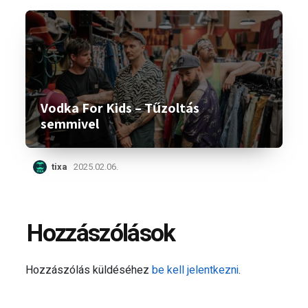
Vodka For Kids – Tűzoltás
semmivel
tixa
2025.02.06.
Hozzászólások
Hozzászólás küldéséhez
be kell jelentkezni
.