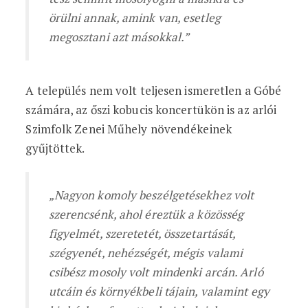
örülni annak, amink van, esetleg
megosztani azt másokkal.”
A település nem volt teljesen ismeretlen a Góbé
számára, az őszi kobucis koncertükön is az arlói
Szimfolk Zenei Műhely növendékeinek
gyűjtöttek.
„Nagyon komoly beszélgetésekhez volt
szerencsénk, ahol éreztük a közösség
figyelmét, szeretetét, összetartását,
szégyenét, nehézségét, mégis valami
csibész mosoly volt mindenki arcán. Arló
utcáin és környékbeli tájain, valamint egy