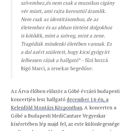
szívemhez,és nem csak a muzsikus cigány
vér miatt, ami rajta keresztül áramlik.
Nem csak az identitásomhoz, de az
életemhez és az abban történt dolgokhoz
is kötődik, mint a szöveg, mint a zene.
Tragédiák mindenki életében vannak. Ez
a dal azért született, hogy kicsi gyógyírt
lelhessen rájuk a hallgató”
– fűzi hozzá
Rigó Marci, a zenekar hegedűse.
Az Árva élőben először a Góbé évzáró budapesti
koncertjén lesz hallgató
december 14-én, a
Kelenföld Montázs Központban
. A koncerten a
Góbé a Budapesti MediCantare Vegyeskar
kíséretében lép majd fel, az este különlegessége