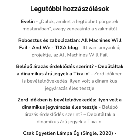
Legutóbbi hozzászólások
Evelin
-
„Dalok, amiket a legtöbbet pörgetek
mostanában”, avagy zeneajánló a szakmától
Robosztus és zabolázatlan: All Machines Will
Fail - And We - TIXA blog
-
Itt van iamyank új
projektje, az All Machines Will Fail
Belépő árazás érdeklődés szerint? - Debütáltak
a dinamikus árú jegyek a Tixa-n!
-
Zord időkben
is bevételnövekedés: ilyen volt a dinamikus
jegyárazás éles tesztje
Zord időkben is bevételnövekedés: ilyen volt a
dinamikus jegyárazás éles tesztje
-
Belépő
árazás érdeklődés szerint? – Debütáltak a
dinamikus árú jegyek a Tixa-n!
Csak Egyetlen Lámpa Ég (Single, 2020) -