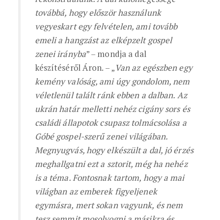
továbbá, hogy először használunk
vegyeskart egy felvételen, ami tovább
emeli a hangzást az elképzelt gospel
zenei irányba
” – mondja a dal
készítéséről Áron. – „
Van az egészben egy
kemény valóság, ami úgy gondolom, nem
véletlenül talált ránk ebben a dalban. Az
ukrán határ melletti nehéz cigány sors és
családi állapotok csupasz tolmácsolása a
Góbé gospel-szerű zenei világában.
Megnyugvás, hogy elkészült a dal, jó érzés
meghallgatni ezt a sztorit, még ha nehéz
is a téma. Fontosnak tartom, hogy a mai
világban az emberek figyeljenek
egymásra, mert sokan vagyunk, és nem
tesz semmit mosolyogni a másikra és