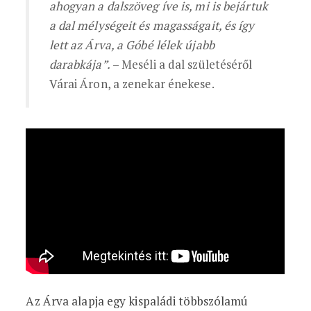
ahogyan a dalszöveg íve is, mi is bejártuk
a dal mélységeit és magasságait, és így
lett az Árva, a Góbé lélek újabb
darabkája”.
– Meséli a dal születéséről
Várai Áron, a zenekar énekese.
Az Árva alapja egy kispaládi többszólamú