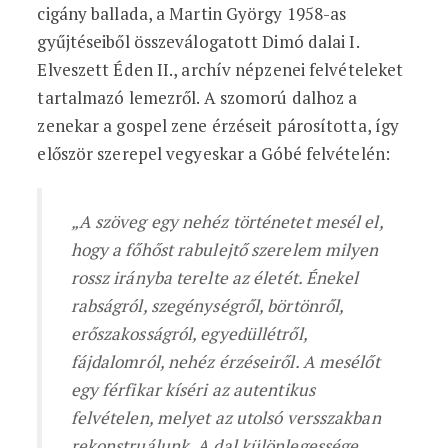
cigány ballada, a Martin György 1958-as
gyűjtéseiből összeválogatott Dimó dalai I.
Elveszett Éden II., archív népzenei felvételeket
tartalmazó lemezről. A szomorú dalhoz a
zenekar a gospel zene érzéseit párosította, így
először szerepel vegyeskar a Góbé felvételén:
„A szöveg egy nehéz történetet mesél el,
hogy a főhőst rabulejtő szerelem milyen
rossz irányba terelte az életét. Énekel
rabságról, szegénységről, börtönről,
erőszakosságról, egyedüllétről,
fájdalomról, nehéz érzéseiről. A mesélőt
egy férfikar kíséri az autentikus
felvételen, melyet az utolsó versszakban
rekonstruálunk. A dal különlegessége