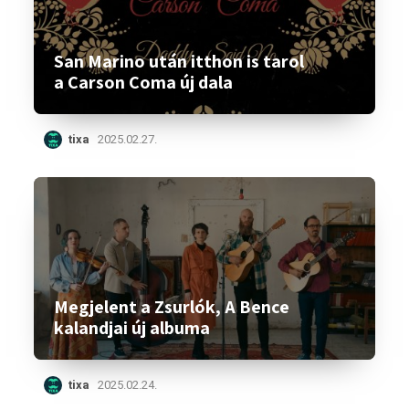
San Marino után itthon is tarol
a Carson Coma új dala
tixa
2025.02.27.
Megjelent a Zsurlók, A Bence
kalandjai új albuma
tixa
2025.02.24.