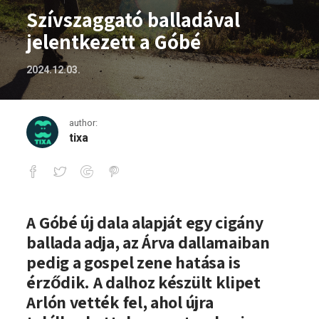
Szívszaggató balladával
jelentkezett a Góbé
2024.12.03.
author:
tixa
Szívszaggató balladával jelentkezett a
A Góbé új dala alapját egy cigány
ballada adja, az Árva dallamaiban
pedig a gospel zene hatása is
érződik. A dalhoz készült klipet
Arlón vették fel, ahol újra