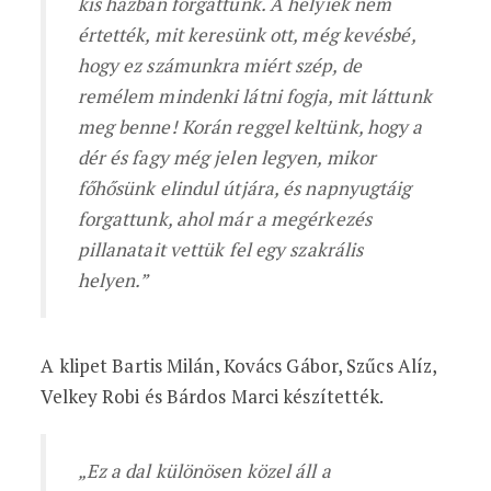
kis házban forgattunk. A helyiek nem
értették, mit keresünk ott, még kevésbé,
hogy ez számunkra miért szép, de
remélem mindenki látni fogja, mit láttunk
meg benne! Korán reggel keltünk, hogy a
dér és fagy még jelen legyen, mikor
főhősünk elindul útjára, és napnyugtáig
forgattunk, ahol már a megérkezés
pillanatait vettük fel egy szakrális
helyen.”
A klipet Bartis Milán, Kovács Gábor, Szűcs Alíz,
Velkey Robi és Bárdos Marci készítették.
„Ez a dal különösen közel áll a