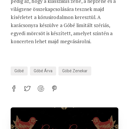
pedig az, hogy a klasszikus zene, a népzene és a
világzene összekapcsolására tesznek majd
kísérletet a kórusirodalmon keresztül. A
karácsonyra készülve a Góbé limitált szériás,
egyedi mörcsöt is készített, amelyet szintén a
koncerten lehet majd megvásárolni.
Góbé
Góbé Árva
Góbé Zenekar