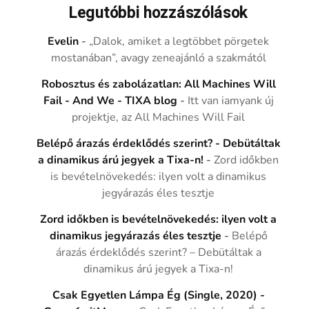
Legutóbbi hozzászólások
Evelin
-
„Dalok, amiket a legtöbbet pörgetek
mostanában”, avagy zeneajánló a szakmától
Robosztus és zabolázatlan: All Machines Will
Fail - And We - TIXA blog
-
Itt van iamyank új
projektje, az All Machines Will Fail
Belépő árazás érdeklődés szerint? - Debütáltak
a dinamikus árú jegyek a Tixa-n!
-
Zord időkben
is bevételnövekedés: ilyen volt a dinamikus
jegyárazás éles tesztje
Zord időkben is bevételnövekedés: ilyen volt a
dinamikus jegyárazás éles tesztje
-
Belépő
árazás érdeklődés szerint? – Debütáltak a
dinamikus árú jegyek a Tixa-n!
Csak Egyetlen Lámpa Ég (Single, 2020) -