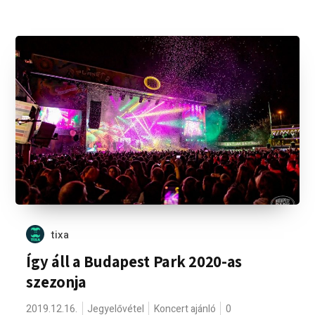
tixa
Így áll a Budapest Park 2020-as
szezonja
2019.12.16.
Jegyelővétel
Koncert ajánló
0