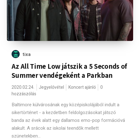
tixa
Az All Time Low játszik a 5 Seconds of
Summer vendégeként a Parkban
2020.02.24.
Jegyelővétel
Koncert ajánló
0
hozzászólás
Baltimore külvárosának egy középiskolájából indult a
sikertörténet - a kezdetben feldolgozásokat játszó
banda az évek alatt egy dallamos emo-pop formációvá
alakult. A srácok az iskolai teendők mellett
szünetekben...