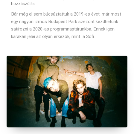
hozzászólás
Bár még el sem búcsúztattuk a 2019-es évet, már most
egy nagyon izmos Budapest Park szezont kezdhetünk
satírozni a 2020-as programnaptárunkba. Ennek igen
karakán jelei az olyan érkezők, mint a Sofi...