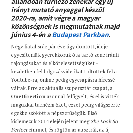
állandóan turnézó zenekar egy új
irányt mutató anyaggal készül
2020-ra, amit végre a magyar
közönségnek is megmutatnak majd
június 4-én a
Budapest Parkban
.
Négy fiatal srác pár éve úgy döntött, ideje
egyesíteniük gyerekkoruk óta tartó zene iránti
rajongásukat és elkötelezettségüket –
kezdetben feldolgozásvideókat töltöttek fel a
Youtube-ra, online pedig egycsapásra híressé
váltak. Erre az aktuális szupersztár csapat, a
OneDirection
azonnal felfigyelt, és el is vitték
magukkal turnézni őket, ezzel pedig világszerte
egekbe szökött a népszerűségük. Első
kislemezük 2014 elején jelent meg
She Look So
Perfect
címmel, és rögtön az ausztrál, az új-