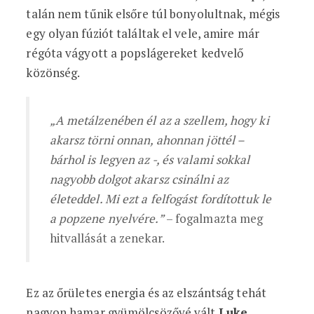
talán nem tűnik elsőre túl bonyolultnak, mégis
egy olyan fúziót találtak el vele, amire már
régóta vágyott a popslágereket kedvelő
közönség.
„A metálzenében él az a szellem, hogy ki
akarsz törni onnan, ahonnan jöttél –
bárhol is legyen az -, és valami sokkal
nagyobb dolgot akarsz csinálni az
életeddel. Mi ezt a felfogást fordítottuk le
a popzene nyelvére.”
– fogalmazta meg
hitvallását a zenekar.
Ez az őrületes energia és az elszántság tehát
nagyon hamar gyümölcsözővé vált
Luke