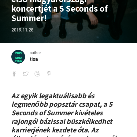
koncertjét a 5 Seconds of
Summer!
2019.11.28.
author:
tixa
A Budapest Parkban adja első magyaror
Az egyik legaktuálisabb és
legmenőbb popsztár csapat, a 5
Seconds of Summer kivételes
rajongói bázissal büszkélkedhet
karrierjének kezdete óta. Az