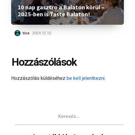
10 nap gasztro a Balaton körül –
2025-ben is Taste Balaton!
tixa
2024.12.10.
Hozzászólások
Hozzászólás küldéséhez
be kell jelentkezni
.
Keresés: