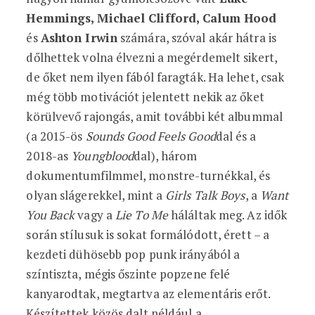
Hemmings, Michael Clifford, Calum Hood
és
Ashton Irwin
számára, szóval akár hátra is
dőlhettek volna élvezni a megérdemelt sikert,
de őket nem ilyen fából faragták. Ha lehet, csak
még több motivációt jelentett nekik az őket
körülvevő rajongás, amit további két albummal
(a 2015-ös
Sounds Good Feels Good
dal és a
2018-as
Youngblood
dal), három
dokumentumfilmmel, monstre-turnékkal, és
olyan slágerekkel, mint a
Girls Talk Boys
, a
Want
You Back
vagy a
Lie To Me
háláltak meg. Az idők
során stílusuk is sokat formálódott, érett – a
kezdeti dühösebb pop punk irányából a
színtiszta, mégis őszinte popzene felé
kanyarodtak, megtartva az elementáris erőt.
Készítettek közös dalt például a