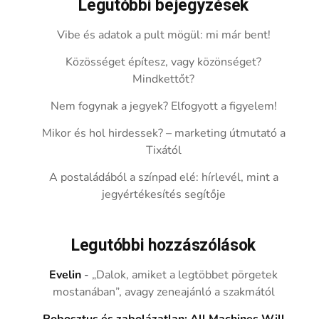
Legutóbbi bejegyzések
Vibe és adatok a pult mögül: mi már bent!
Közösséget építesz, vagy közönséget?
Mindkettőt?
Nem fogynak a jegyek? Elfogyott a figyelem!
Mikor és hol hirdessek? – marketing útmutató a
Tixától
A postaládából a színpad elé: hírlevél, mint a
jegyértékesítés segítője
Legutóbbi hozzászólások
Evelin
-
„Dalok, amiket a legtöbbet pörgetek
mostanában”, avagy zeneajánló a szakmától