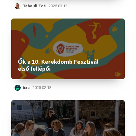
Tabajdi Zoé
2025.03.12.
Ők a 10. Kerekdomb Fesztivál
első fellépői
tixa
2025.02.18.