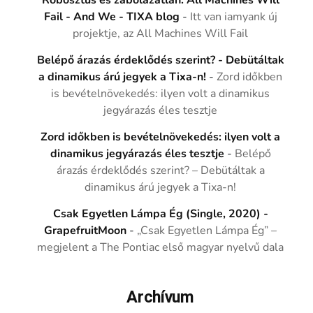
Robosztus és zabolázatlan: All Machines Will
Fail - And We - TIXA blog
-
Itt van iamyank új
projektje, az All Machines Will Fail
Belépő árazás érdeklődés szerint? - Debütáltak
a dinamikus árú jegyek a Tixa-n!
-
Zord időkben
is bevételnövekedés: ilyen volt a dinamikus
jegyárazás éles tesztje
Zord időkben is bevételnövekedés: ilyen volt a
dinamikus jegyárazás éles tesztje
-
Belépő
árazás érdeklődés szerint? – Debütáltak a
dinamikus árú jegyek a Tixa-n!
Csak Egyetlen Lámpa Ég (Single, 2020) -
GrapefruitMoon
-
„Csak Egyetlen Lámpa Ég” –
megjelent a The Pontiac első magyar nyelvű dala
Archívum