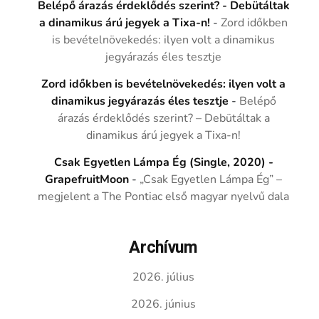
Belépő árazás érdeklődés szerint? - Debütáltak
a dinamikus árú jegyek a Tixa-n!
-
Zord időkben
is bevételnövekedés: ilyen volt a dinamikus
jegyárazás éles tesztje
Zord időkben is bevételnövekedés: ilyen volt a
dinamikus jegyárazás éles tesztje
-
Belépő
árazás érdeklődés szerint? – Debütáltak a
dinamikus árú jegyek a Tixa-n!
Csak Egyetlen Lámpa Ég (Single, 2020) -
GrapefruitMoon
-
„Csak Egyetlen Lámpa Ég” –
megjelent a The Pontiac első magyar nyelvű dala
Archívum
2026. július
2026. június