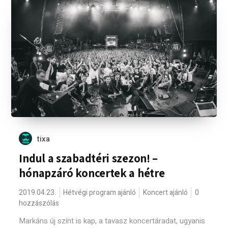
tixa
Indul a szabadtéri szezon! –
hónapzáró koncertek a hétre
2019.04.23.
Hétvégi program ajánló
Koncert ajánló
0
hozzászólás
Markáns új színt is kap, a tavasz koncertáradat, ugyanis