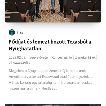
tixa
Fődíjat és lemezt hozott Texasból a
Nyughatatlan
2023.02.09.
Jegyelővétel
Koncertajánló
Zenekar hírek
0 hozzászólás
Megjelent a Nyughatatlan zenekar új lemeze, amit
Amerikában, a texasi Rosewood stúdióban fejeztek be.
A friss korong egy pillanatig nem árul zsákbamacskát,
hiszen már a címe – Restless...