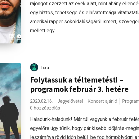
rajongót szerzett az évek alatt, mint ahány ellensé
egy biztos, tehetsége és elhívatottsága vitathatatl
amerikai rapper sokoldalúságáról ismert, szövegei
mellett egy...
tixa
Folytassuk a téltemetést! –
programok február 3. hetére
2020.02.16.
Jegyelővétel
Koncert ajánló
Program
0 hozzászólás
Haladunk-haladunk! Már túl vagyunk a február felé
egyelőre úgy tűnik, hogy pár kisebb időjárás-megi
leszámítva rövid időn belül be fog hömpölyögni a