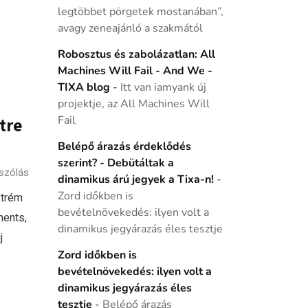
legtöbbet pörgetek mostanában”,
avagy zeneajánló a szakmától
Robosztus és zabolázatlan: All
Machines Will Fail - And We -
TIXA blog
-
Itt van iamyank új
projektje, az All Machines Will
Fail
tre
Belépő árazás érdeklődés
szerint? - Debütáltak a
szólás
dinamikus árú jegyek a Tixa-n!
-
Zord időkben is
xtrém
bevételnövekedés: ilyen volt a
ments,
dinamikus jegyárazás éles tesztje
j
Zord időkben is
bevételnövekedés: ilyen volt a
dinamikus jegyárazás éles
tesztje
-
Belépő árazás