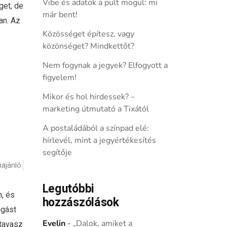
Vibe és adatok a pult mögül: mi
get, de
már bent!
an. Az
Közösséget építesz, vagy
közönséget? Mindkettőt?
Nem fogynak a jegyek? Elfogyott a
figyelem!
Mikor és hol hirdessek? –
marketing útmutató a Tixától
A postaládából a színpad elé:
hírlevél, mint a jegyértékesítés
segítője
ajánló
Legutóbbi
n, és
hozzászólások
ngást
Evelin
-
„Dalok, amiket a
 tavasz