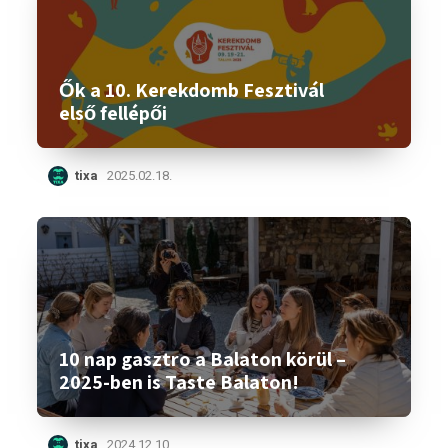
Ők a 10. Kerekdomb Fesztivál
első fellépői
tixa
2025.02.18.
10 nap gasztro a Balaton körül –
2025-ben is Taste Balaton!
tixa
2024.12.10.