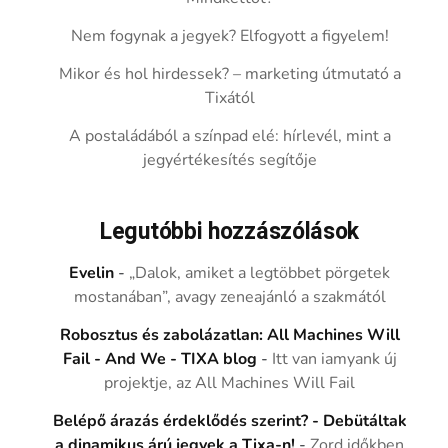
Nem fogynak a jegyek? Elfogyott a figyelem!
Mikor és hol hirdessek? – marketing útmutató a
Tixától
A postaládából a színpad elé: hírlevél, mint a
jegyértékesítés segítője
Legutóbbi hozzászólások
Evelin
-
„Dalok, amiket a legtöbbet pörgetek
mostanában”, avagy zeneajánló a szakmától
Robosztus és zabolázatlan: All Machines Will
Fail - And We - TIXA blog
-
Itt van iamyank új
projektje, az All Machines Will Fail
Belépő árazás érdeklődés szerint? - Debütáltak
a dinamikus árú jegyek a Tixa-n!
-
Zord időkben