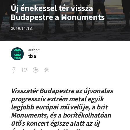
Új énekessel tér vissza
Budapestre a Monuments
2019.11.18.
author:
tixa
Új énekessel tér vissza Budapestre a 
Visszatér Budapestre az újvonalas
progresszív extrém metal egyik
legjobb európai művelője, a brit
Monuments, és a borítékolhatóan
ütős koncert égisze alatt az új