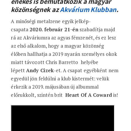
énekes is bemutatkozik a magyar
közönségnek az
Akvárium Klubban
.
A minőségi metalzene egyik jelkép-
csapata
2020. február 21-én
szabadítja majd
rá az Akváriumra az agyas fémzenét, és ez lesz
az első alkalom, hogy a magyar közönség
élőben hallhatja a 2019 nyarán személyes okok
miatt távozott Chris Barretto helyébe
lépett
Andy Cizek
-et. A csapat egyébként nem
egyedül jön feldúlni a klub kistermét: velük
érkezik a 2019. májusában új albummal
előrukkolt, szintén brit
Heart Of A Coward
is!