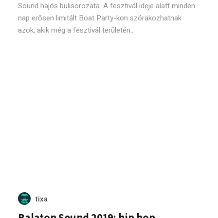
Sound hajós bulisorozata. A fesztivál ideje alatt minden
nap erősen limitált Boat Party-kon szórakozhatnak
azok, akik még a fesztivál területén...
tixa
Balaton Sound 2019: hip hop