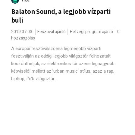
tixa
Balaton Sound, a legjobb vízparti
buli
2019.07.03.
Fesztivál ajánló
Hétvégi program ajánló
0
hozzászólás
A európai fesztiválszcéna legmenőbb vízparti
fesztiválján az eddigi legjobb világsztár felhozatalt
köszönthetjük, az elektronikus tánczene legnagyobb
képviselői mellett az ’urban music’ stílus, azaz a rap,
hiphop, r’n’b világsztár...