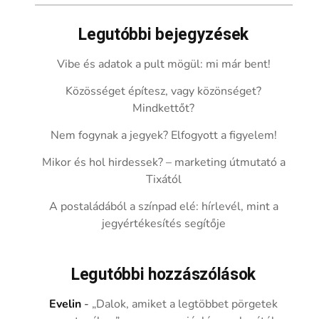
Legutóbbi bejegyzések
Vibe és adatok a pult mögül: mi már bent!
Közösséget építesz, vagy közönséget?
Mindkettőt?
Nem fogynak a jegyek? Elfogyott a figyelem!
Mikor és hol hirdessek? – marketing útmutató a
Tixától
A postaládából a színpad elé: hírlevél, mint a
jegyértékesítés segítője
Legutóbbi hozzászólások
Evelin
-
„Dalok, amiket a legtöbbet pörgetek