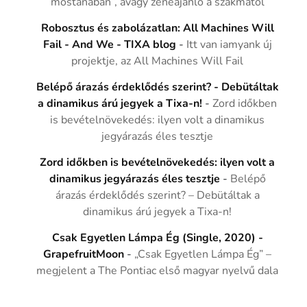
mostanában”, avagy zeneajánló a szakmától
Robosztus és zabolázatlan: All Machines Will
Fail - And We - TIXA blog
-
Itt van iamyank új
projektje, az All Machines Will Fail
Belépő árazás érdeklődés szerint? - Debütáltak
a dinamikus árú jegyek a Tixa-n!
-
Zord időkben
is bevételnövekedés: ilyen volt a dinamikus
jegyárazás éles tesztje
Zord időkben is bevételnövekedés: ilyen volt a
dinamikus jegyárazás éles tesztje
-
Belépő
árazás érdeklődés szerint? – Debütáltak a
dinamikus árú jegyek a Tixa-n!
Csak Egyetlen Lámpa Ég (Single, 2020) -
GrapefruitMoon
-
„Csak Egyetlen Lámpa Ég” –
megjelent a The Pontiac első magyar nyelvű dala