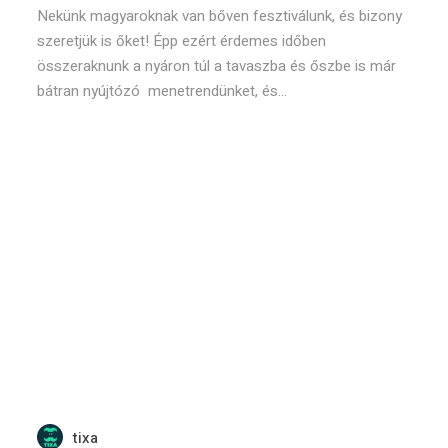
Nekünk magyaroknak van bőven fesztiválunk, és bizony
szeretjük is őket! Épp ezért érdemes időben
összeraknunk a nyáron túl a tavaszba és őszbe is már
bátran nyújtózó menetrendünket, és...
tixa