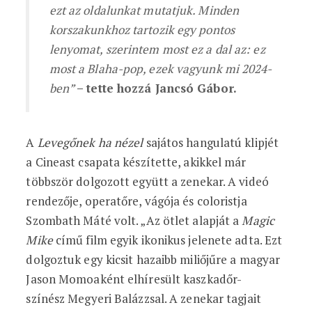
ezt az oldalunkat mutatjuk. Minden
korszakunkhoz tartozik egy pontos
lenyomat, szerintem most ez a dal az: ez
most a Blaha-pop, ezek vagyunk mi 2024-
ben”
– tette hozzá Jancsó Gábor.
A
Levegőnek ha nézel
sajátos hangulatú klipjét
a Cineast csapata készítette, akikkel már
többször dolgozott együtt a zenekar. A videó
rendezője, operatőre, vágója és coloristja
Szombath Máté volt. „Az ötlet alapját a
Magic
Mike
című film egyik ikonikus jelenete adta. Ezt
dolgoztuk egy kicsit hazaibb miliőjűre a magyar
Jason Momoaként elhíresült kaszkadőr-
színész Megyeri Balázzsal. A zenekar tagjait