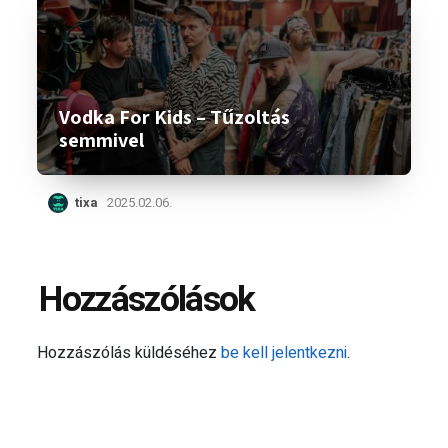
Vodka For Kids – Tűzoltás
semmivel
tixa
2025.02.06.
Hozzászólások
Hozzászólás küldéséhez
be kell jelentkezni
.