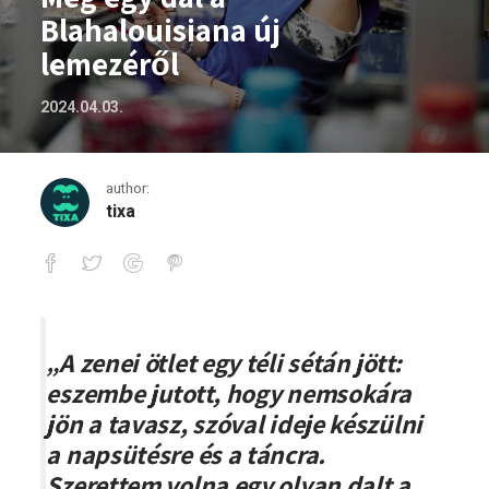
Blahalouisiana új
lemezéről
2024.04.03.
author:
tixa
Még egy dal a Blahalouisiana új lemezér
„A zenei ötlet egy téli sétán jött:
eszembe jutott, hogy nemsokára
jön a tavasz, szóval ideje készülni
a napsütésre és a táncra.
Szerettem volna egy olyan dalt a