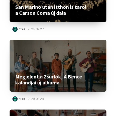
San Marino után itthon is tarol
a Carson Coma új dala
tixa
2025.02.27.
Megjelent a Zsurlók, A Bence
kalandjai új albuma
tixa
2025.02.24.