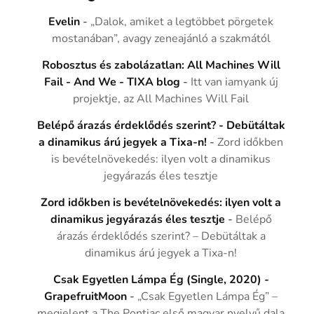
Evelin
-
„Dalok, amiket a legtöbbet pörgetek
mostanában”, avagy zeneajánló a szakmától
Robosztus és zabolázatlan: All Machines Will
Fail - And We - TIXA blog
-
Itt van iamyank új
projektje, az All Machines Will Fail
Belépő árazás érdeklődés szerint? - Debütáltak
a dinamikus árú jegyek a Tixa-n!
-
Zord időkben
is bevételnövekedés: ilyen volt a dinamikus
jegyárazás éles tesztje
Zord időkben is bevételnövekedés: ilyen volt a
dinamikus jegyárazás éles tesztje
-
Belépő
árazás érdeklődés szerint? – Debütáltak a
dinamikus árú jegyek a Tixa-n!
Csak Egyetlen Lámpa Ég (Single, 2020) -
GrapefruitMoon
-
„Csak Egyetlen Lámpa Ég” –
megjelent a The Pontiac első magyar nyelvű dala