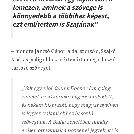
lemezen, aminek a szövege is
könnyedebb a többihez képest,
ezt említettem is Szajának”
– mondta Jancsó Gábor, a dal szerzője, Szajkó
András pedig ehhez mérten írta meg a hozzá
tartozó szöveget.
„Volt egy régi dalunk Deeper I’m going
címmel, ez akkoriban nagyon működött,
és nekem hiányzott, hogy magyar nyelven
is legyen valami ehhez hasonló
szövegünk. A Blaha zenéjében mindig
erősen ott vannak a popzenei jegyek, itt is