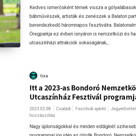
Kedves ismerősként térnek vissza a gólyalábasok
bábművészek, artisták és zenészek a Balaton part
berendezkedő háromnapos fesztiválra. Balatonal
Öregparkja ez évben isnyáron is nemzetközi és ha
utcaszínházi attrakciók sokaságának,...
tixa
Itt a 2023-as Bondoró Nemzetkö
Utcaszínház Fesztivál programj
2023.02.08.
Családi
Fesztivál ajánló
Jegyelővétel
hozzászólás
Nagy újdonságokkal és minden eddiginél színese
programmal jön idén az ötödik Bondoró. Nemzetkö