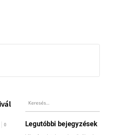
Keresés:
ivál
Legutóbbi bejegyzések
0