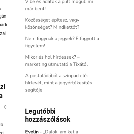
Vibe és adatok a pult mögül: mi
,
már bent!
ján
Közösséget építesz, vagy
mádi
közönséget? Mindkettőt?
zai
Nem fogynak a jegyek? Elfogyott a
figyelem!
Mikor és hol hirdessek? –
marketing útmutató a Tixától
A postaládából a színpad elé:
hírlevél, mint a jegyértékesítés
zi
segítője
a
0
Legutóbbi
hozzászólások
bb
Evelin
-
„Dalok, amiket a
zi