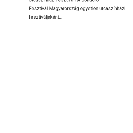
Utcaszínház Fesztivál! A Bondoró
Fesztivál Magyarország egyetlen utcaszínházi
fesztiváljaként...