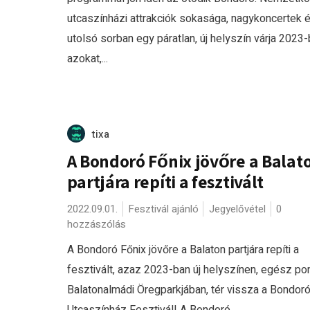
utcaszínházi attrakciók sokasága, nagykoncertek 
utolsó sorban egy páratlan, új helyszín várja 2023
azokat,...
tixa
A Bondoró Főnix jövőre a Balat
partjára repíti a fesztivált
2022.09.01.
Fesztivál ajánló
Jegyelővétel
0
hozzászólás
A Bondoró Főnix jövőre a Balaton partjára repíti a
fesztivált, azaz 2023-ban új helyszínen, egész po
Balatonalmádi Öregparkjában, tér vissza a Bondor