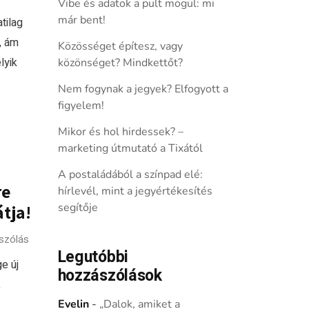
Vibe és adatok a pult mögül: mi
már bent!
tilag
, ám
Közösséget építesz, vagy
lyik
közönséget? Mindkettőt?
Nem fogynak a jegyek? Elfogyott a
figyelem!
Mikor és hol hirdessek? –
marketing útmutató a Tixától
A postaládából a színpad elé:
re
hírlevél, mint a jegyértékesítés
segítője
átja!
szólás
Legutóbbi
e új
hozzászólások
,
Evelin
-
„Dalok, amiket a