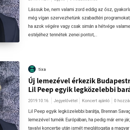
Lássuk be, nem valami zord eddig az ősz, gyakorla
még vígan szervezhetünk szabadtéri programokat
ha azok végére vagy csak simán a hétvége valame
estéjéhez tennétek zenei pontot,...
tixa
Új lemezével érkezik Budapest
Lil Peep egyik legközelebbi bar
2019.10.16.
Jegyelővétel
Koncert ajánló
0 hozzá
Lil Peep egyik legközelebbi barátja, Brennan Savag
lemezével turnéik Európában, ha pedig már erre jár
tavalyi koncertje után ismét meglátogatja a magyar