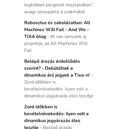
legtöbbet pörgetek mostanában”,
avagy zeneajánló a szakmától
Robosztus és zabolázatlan: All
Machines Will Fail - And We -
TIXA blog
-
Itt van iamyank új
projektje, az All Machines Will
Fail
Belépő árazás érdeklődés
szerint? - Debütáltak a
dinamikus árú jegyek a Tixa-n!
-
Zord időkben is
bevételnövekedés: ilyen volt a
dinamikus jegyárazás éles tesztje
Zord időkben is
bevételnövekedés: ilyen volt a
dinamikus jegyárazás éles
tesztje
-
Belépő árazás