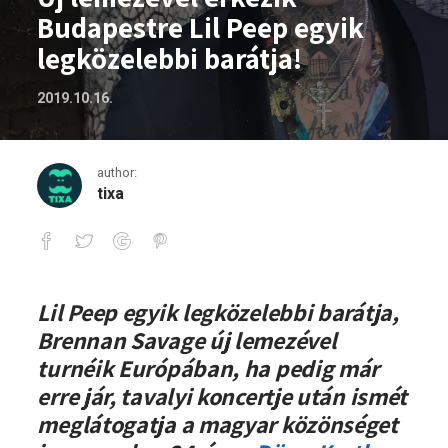
Budapestre Lil Peep egyik
legközelebbi barátja!
2019.10.16.
author:
tixa
Új lemezével érkezik Budapestre Lil Pe
Lil Peep egyik legközelebbi barátja,
Brennan Savage új lemezével
turnéik Európában, ha pedig már
erre jár, tavalyi koncertje után ismét
meglátogatja a magyar közönséget