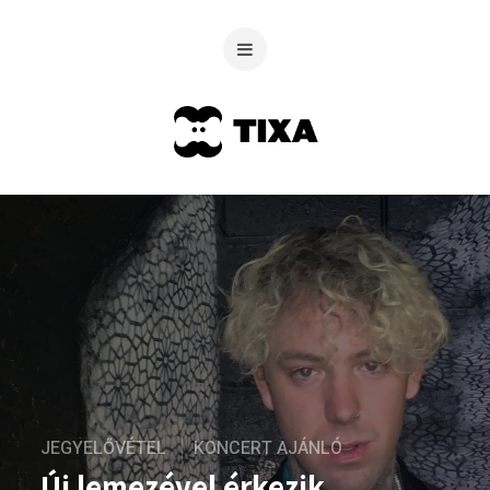
JEGYELŐVÉTEL
KONCERT AJÁNLÓ
Új lemezével érkezik