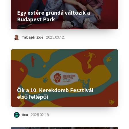
Egy estére grundá változik a
Budapest Park
Tabajdi Zoé
2025.03.12.
Ők a 10. Kerekdomb Fesztivál
első fellépői
tixa
2025.02.18.