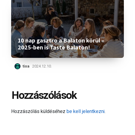
10 nap gasztro a Balaton körül –
2025-ben is Taste Balaton!
tixa
2024.12.10.
Hozzászólások
Hozzászólás küldéséhez
be kell jelentkezni
.