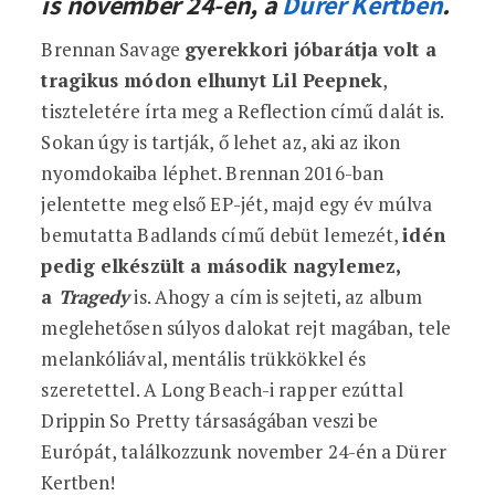
is november 24-én, a
Dürer Kertben
.
Brennan Savage
gyerekkori jóbarátja volt a
tragikus módon elhunyt Lil Peepnek
,
tiszteletére írta meg a Reflection című dalát is.
Sokan úgy is tartják, ő lehet az, aki az ikon
nyomdokaiba léphet. Brennan 2016-ban
jelentette meg első EP-jét, majd egy év múlva
bemutatta Badlands című debüt lemezét,
idén
pedig elkészült a második nagylemez,
a
Tragedy
is. Ahogy a cím is sejteti, az album
meglehetősen súlyos dalokat rejt magában, tele
melankóliával, mentális trükkökkel és
szeretettel. A Long Beach-i rapper ezúttal
Drippin So Pretty társaságában veszi be
Európát, találkozzunk november 24-én a Dürer
Kertben!