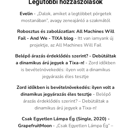
Legutóbbi hozzászólások
Evelin
-
„Dalok, amiket a legtöbbet pörgetek
mostanában”, avagy zeneajánló a szakmától
Robosztus és zabolázatlan: All Machines Will
Fail - And We - TIXA blog
-
Itt van iamyank új
projektje, az All Machines Will Fail
Belépő árazás érdeklődés szerint? - Debütáltak
a dinamikus árú jegyek a Tixa-n!
-
Zord időkben
is bevételnövekedés: ilyen volt a dinamikus
jegyárazás éles tesztje
Zord időkben is bevételnövekedés: ilyen volt a
dinamikus jegyárazás éles tesztje
-
Belépő
árazás érdeklődés szerint? – Debütáltak a
dinamikus árú jegyek a Tixa-n!
Csak Egyetlen Lámpa Ég (Single, 2020) -
GrapefruitMoon
-
„Csak Egyetlen Lámpa Ég” –