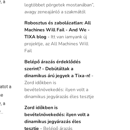
, a
legtöbbet pörgetek mostanában”,
avagy zeneajánló a szakmától
Robosztus és zabolázatlan: All
Machines Will Fail - And We -
TIXA blog
-
Itt van iamyank új
projektje, az All Machines Will
Fail
Belépő árazás érdeklődés
szerint? - Debütáltak a
dinamikus árú jegyek a Tixa-n!
-
Zord időkben is
atot a
bevételnövekedés: ilyen volt a
se
dinamikus jegyárazás éles tesztje
, a
Zord időkben is
..
bevételnövekedés: ilyen volt a
dinamikus jegyárazás éles
tesztje
-
Belépő árazás