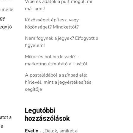
Vibe és adatok a pult mögül: mi
már bent!
 mellé
ogy
Közösséget építesz, vagy
egy jó
közönséget? Mindkettőt?
Nem fogynak a jegyek? Elfogyott a
figyelem!
Mikor és hol hirdessek? –
marketing útmutató a Tixától
A postaládából a színpad elé:
hírlevél, mint a jegyértékesítés
segítője
Legutóbbi
hozzászólások
atot a
se
Evelin
-
„Dalok, amiket a