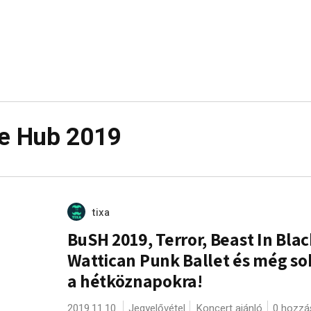
e Hub 2019
tixa
BuSH 2019, Terror, Beast In Blac
Wattican Punk Ballet és még s
a hétköznapokra!
2019.11.10.
Jegyelővétel
Koncert ajánló
0 hozzá