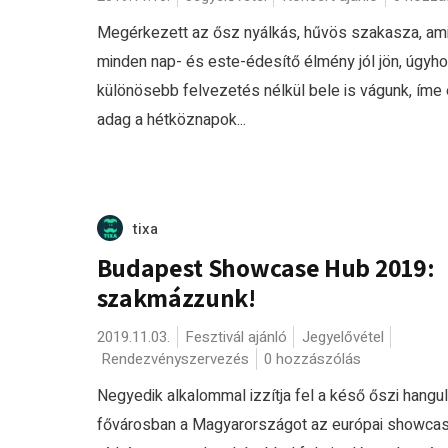
Megérkezett az ősz nyálkás, hűvös szakasza, ami
minden nap- és este-édesítő élmény jól jön, úgyh
különösebb felvezetés nélkül bele is vágunk, íme 
adag a hétköznapok...
tixa
Budapest Showcase Hub 2019:
szakmázzunk!
2019.11.03.
Fesztivál ajánló
Jegyelővétel
Rendezvényszervezés
0 hozzászólás
Negyedik alkalommal izzítja fel a késő őszi hangul
fővárosban a Magyarországot az európai showca