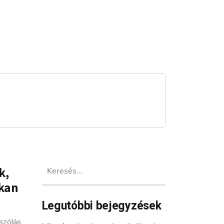
Keresés:
k,
okan
Legutóbbi bejegyzések
szólás