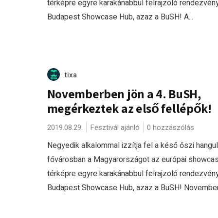
térképre egyre karakánabbul felrajzoló rendezvény
Budapest Showcase Hub, azaz a BuSH! A...
tixa
Novemberben jön a 4. BuSH,
megérkeztek az első fellépők!
2019.08.29.
Fesztivál ajánló
0 hozzászólás
Negyedik alkalommal izzítja fel a késő őszi hangul
fővárosban a Magyarországot az európai showca
térképre egyre karakánabbul felrajzoló rendezvény
Budapest Showcase Hub, azaz a BuSH! November.