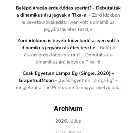
Belépő árazás érdeklődés szerint? - Debütáltak
a dinamikus árú jegyek a Tixa-n!
-
Zord időkben
is bevételnövekedés: ilyen volt a dinamikus
jegyárazás éles tesztje
Zord időkben is bevételnövekedés: ilyen volt a
dinamikus jegyárazás éles tesztje
-
Belépő
árazás érdeklődés szerint? – Debütáltak a
dinamikus árú jegyek a Tixa-n!
Csak Egyetlen Lámpa Ég (Single, 2020) -
GrapefruitMoon
-
„Csak Egyetlen Lámpa Ég” –
megjelent a The Pontiac első magyar nyelvű dala
Archívum
2026. július
2026. június