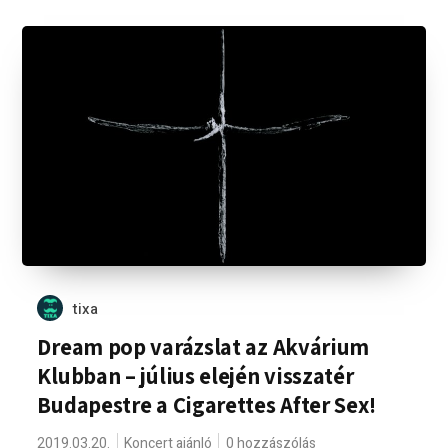
tixa
Dream pop varázslat az Akvárium
Klubban – július elején visszatér
Budapestre a Cigarettes After Sex!
2019.03.20.
Koncert ajánló
0 hozzászólás