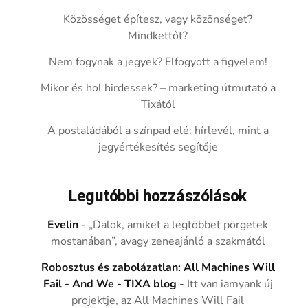
Közösséget építesz, vagy közönséget?
Mindkettőt?
Nem fogynak a jegyek? Elfogyott a figyelem!
Mikor és hol hirdessek? – marketing útmutató a
Tixától
A postaládából a színpad elé: hírlevél, mint a
jegyértékesítés segítője
Legutóbbi hozzászólások
Evelin
-
„Dalok, amiket a legtöbbet pörgetek
mostanában”, avagy zeneajánló a szakmától
Robosztus és zabolázatlan: All Machines Will
Fail - And We - TIXA blog
-
Itt van iamyank új
projektje, az All Machines Will Fail