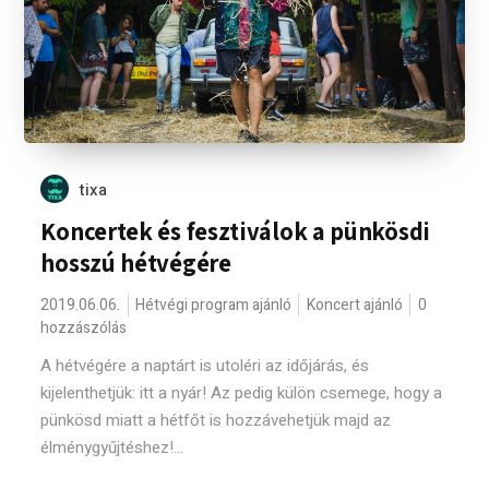
tixa
Koncertek és fesztiválok a pünkösdi
hosszú hétvégére
2019.06.06.
Hétvégi program ajánló
Koncert ajánló
0
hozzászólás
A hétvégére a naptárt is utoléri az időjárás, és
kijelenthetjük: itt a nyár! Az pedig külön csemege, hogy a
pünkösd miatt a hétfőt is hozzávehetjük majd az
élménygyűjtéshez!...