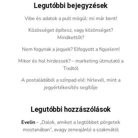
Legutóbbi bejegyzések
Vibe és adatok a pult mögül: mi már bent!
Közösséget építesz, vagy közönséget?
Mindkettőt?
Nem fogynak a jegyek? Elfogyott a figyelem!
Mikor és hol hirdessek? – marketing útmutató a
Tixától
A postaládából a színpad elé: hírlevél, mint a
jegyértékesítés segítője
Legutóbbi hozzászólások
Evelin
-
„Dalok, amiket a legtöbbet pörgetek
mostanában”, avagy zeneajánló a szakmától