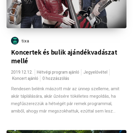
tixa
Koncertek és bulik ajándékvadászat
mellé
2019.12.12.
Hétvégi program ajánló
Jegyelővétel
Koncert ajánló
0 hozzászólás
Rendesen belénk mászott már az ünnep szelleme, amit
akár táplálására, akár űzésére tökéletes megoldás, ha
megfűszerezzük a hétvégét pár remek programmal,
amiből, ahogy már megszokhattuk, ezúttal sem lesz...