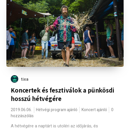
tixa
Koncertek és fesztiválok a pünkösdi
hosszú hétvégére
2019.06.06.
Hétvégi program ajánló
Koncert ajánló
0
hozzászólás
A hétvégére a naptárt is utoléri az időjárás, és