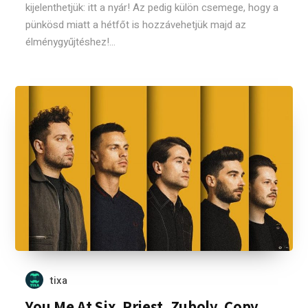
kijelenthetjük: itt a nyár! Az pedig külön csemege, hogy a
pünkösd miatt a hétfőt is hozzávehetjük majd az
élménygyűjtéshez!...
tixa
You Me At Six, Priest, Zuboly, Copy