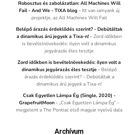
Robosztus és zabolázatlan: All Machines Will
Fail - And We - TIXA blog
-
Itt van iamyank új
projektje, az All Machines Will Fail
Belépő árazás érdeklődés szerint? - Debütáltak
a dinamikus árú jegyek a Tixa-n!
-
Zord időkben
is bevételnövekedés: ilyen volt a dinamikus
jegyárazás éles tesztje
Zord időkben is bevételnövekedés: ilyen volt a
dinamikus jegyárazás éles tesztje
-
Belépő
árazás érdeklődés szerint? – Debütáltak a
dinamikus árú jegyek a Tixa-n!
Csak Egyetlen Lámpa Ég (Single, 2020) -
GrapefruitMoon
-
„Csak Egyetlen Lámpa Ég” –
megjelent a The Pontiac első magyar nyelvű dala
Archívum