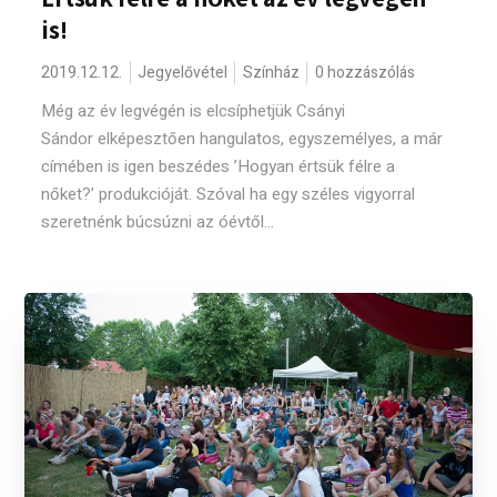
is!
2019.12.12.
Jegyelővétel
Színház
0 hozzászólás
Még az év legvégén is elcsíphetjük Csányi
Sándor elképesztően hangulatos, egyszemélyes, a már
címében is igen beszédes ’Hogyan értsük félre a
nőket?’ produkcióját. Szóval ha egy széles vigyorral
szeretnénk búcsúzni az óévtől...