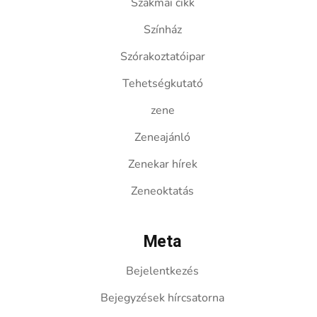
Szakmai cikk
Színház
Szórakoztatóipar
Tehetségkutató
zene
Zeneajánló
Zenekar hírek
Zeneoktatás
Meta
Bejelentkezés
Bejegyzések hírcsatorna