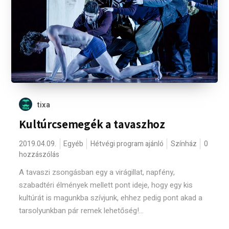
tixa
Kultúrcsemegék a tavaszhoz
2019.04.09.
Egyéb
Hétvégi program ajánló
Színház
0
hozzászólás
A tavaszi zsongásban egy a virágillat, napfény,
szabadtéri élmények mellett pont ideje, hogy egy kis
kultúrát is magunkba szívjunk, ehhez pedig pont akad a
tarsolyunkban pár remek lehetőség!...