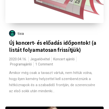
tixa
Új koncert- és előadás időpontok! (a
listát folyamatosan frissítjük)
2020.04.16.
Jegyelővétel
Koncert ajánló
Programajánló
1 Comment
Amikor még csak a tavaszt vártuk, nem hittük volna,
hogy ilyen kemény helyzettel kell szembenéznünk a
hétköznapok és a szabadidő frontján, de szerencsére
az első sokk után mindenki...