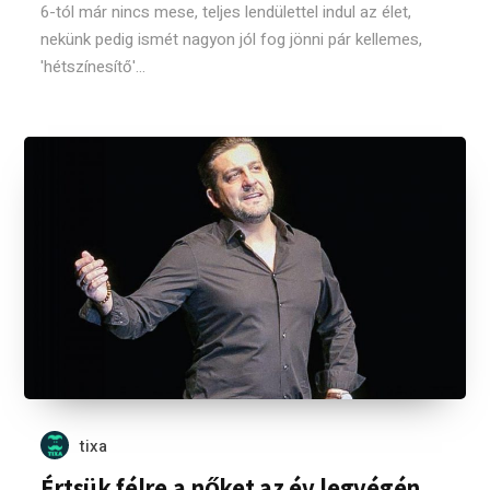
6-tól már nincs mese, teljes lendülettel indul az élet,
nekünk pedig ismét nagyon jól fog jönni pár kellemes,
'hétszínesítő'...
tixa
Értsük félre a nőket az év legvégén