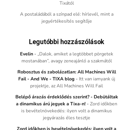
Tixától
A postaládából a színpad elé: hírlevél, mint a
jegyértékesítés segítője
Legutóbbi hozzászólások
Evelin
-
„Dalok, amiket a legtöbbet pörgetek
mostanában”, avagy zeneajánló a szakmától
Robosztus és zabolázatlan: All Machines Will
Fail - And We - TIXA blog
-
Itt van iamyank új
projektje, az All Machines Will Fail
Belépő árazás érdeklődés szerint? - Debütáltak
a dinamikus árú jegyek a Tixa-n!
-
Zord időkben
is bevételnövekedés: ilyen volt a dinamikus
jegyárazás éles tesztje
Zord időkben is bevételnövekedés: ilyen volt a