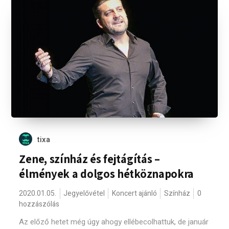
tixa
Zene, színház és fejtágítás –
élmények a dolgos hétköznapokra
2020.01.05.
Jegyelővétel
Koncert ajánló
Színház
0
hozzászólás
Az előző hetet még úgy ahogy ellébecolhattuk, de január