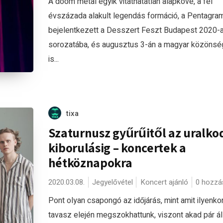
A doom metal egyik vitathatatlan alapköve, a fél
évszázada alakult legendás formáció, a Pentagram
bejelentkezett a Desszert Feszt Budapest 2020-
sorozatába, és augusztus 3-án a magyar közönsé
is...
tixa
Szaturnusz gyűrűitől az uralko
kiborulásig – koncertek a
hétköznapokra
2020.03.08.
Jegyelővétel
Koncert ajánló
0 hozzá
Pont olyan csapongó az időjárás, mint amit ilyenko
tavasz elején megszokhattunk, viszont akad pár á