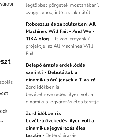
ővárosi
legtöbbet pörgetek mostanában”,
avagy zeneajánló a szakmától
Robosztus és zabolázatlan: All
Machines Will Fail - And We -
TIXA blog
-
Itt van iamyank új
projektje, az All Machines Will
Fail
eszt
Belépő árazás érdeklődés
szerint? - Debütáltak a
dinamikus árú jegyek a Tixa-n!
-
szólás
Zord időkben is
pest
bevételnövekedés: ilyen volt a
dinamikus jegyárazás éles tesztje
rock
Zord időkben is
..
bevételnövekedés: ilyen volt a
dinamikus jegyárazás éles
tesztje
-
Belépő árazás