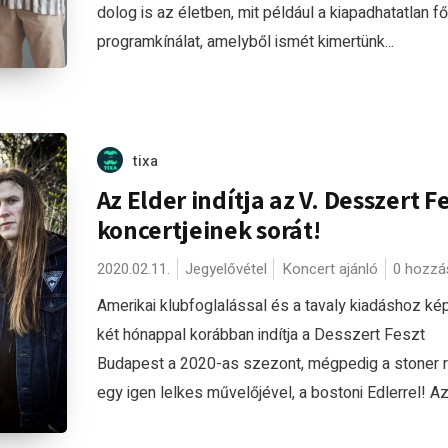
dolog is az életben, mit például a kiapadhatatlan f
programkínálat, amelyből ismét kimertünk...
tixa
Az Elder indítja az V. Desszert F
koncertjeinek sorát!
2020.02.11.
Jegyelővétel
Koncert ajánló
0 hozzá
Amerikai klubfoglalással és a tavaly kiadáshoz ké
két hónappal korábban indítja a Desszert Feszt
Budapest a 2020-as szezont, mégpedig a stoner 
egy igen lelkes művelőjével, a bostoni Edlerrel! Az.