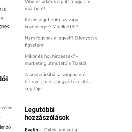
Vibe és adatok a pult mögül: mi
már bent!
 is
as
Közösséget építesz, vagy
gnek
közönséget? Mindkettőt?
Nem fogynak a jegyek? Elfogyott a
figyelem!
Mikor és hol hirdessek? –
marketing útmutató a Tixától
A postaládából a színpad elé:
dói
hírlevél, mint a jegyértékesítés
segítője
szólás
Legutóbbi
hozzászólások
r
llandó
Evelin
-
„Dalok, amiket a