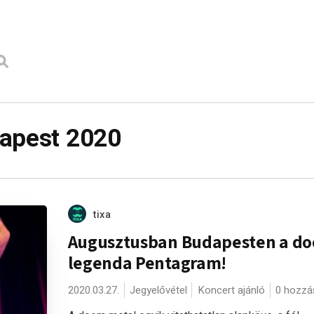
dapest 2020
tixa
Augusztusban Budapesten a d
legenda Pentagram!
2020.03.27.
Jegyelővétel
Koncert ajánló
0 hozzá