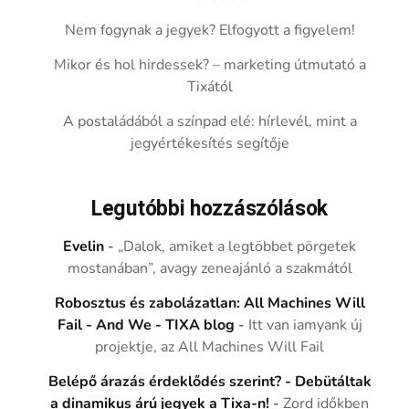
Nem fogynak a jegyek? Elfogyott a figyelem!
Mikor és hol hirdessek? – marketing útmutató a
Tixától
A postaládából a színpad elé: hírlevél, mint a
jegyértékesítés segítője
Legutóbbi hozzászólások
Evelin
-
„Dalok, amiket a legtöbbet pörgetek
mostanában”, avagy zeneajánló a szakmától
Robosztus és zabolázatlan: All Machines Will
Fail - And We - TIXA blog
-
Itt van iamyank új
projektje, az All Machines Will Fail
Belépő árazás érdeklődés szerint? - Debütáltak
a dinamikus árú jegyek a Tixa-n!
-
Zord időkben