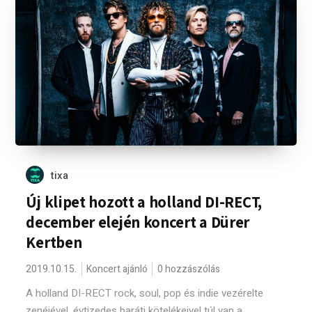
tixa
Új klipet hozott a holland DI-RECT,
december elején koncert a Dürer
Kertben
2019.10.15.
Koncert ajánló
0 hozzászólás
A holland DI-RECT rock, soul, pop és indie vezérelte
zenéjével, évtizedes baráti kötelékeivel túl van a