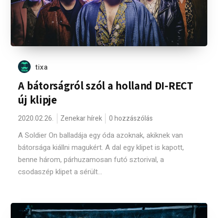
tixa
A bátorságról szól a holland DI-RECT
új klipje
2020.02.26.
Zenekar hírek
0 hozzászólás
A Soldier On balladája egy óda azoknak, akiknek van
bátorsága kiállni magukért. A dal egy klipet is kapott,
benne három, párhuzamosan futó sztorival, a
csodaszép klipet a sérült...