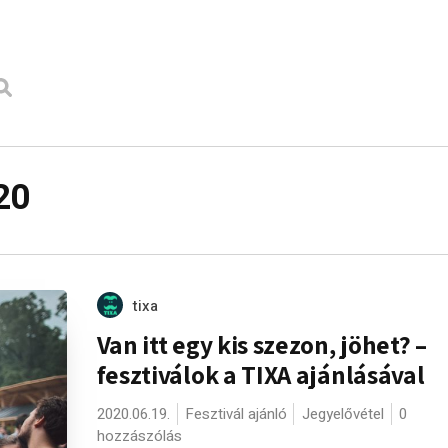
20
tixa
Van itt egy kis szezon, jöhet? –
fesztiválok a TIXA ajánlásával
2020.06.19.
Fesztivál ajánló
Jegyelővétel
0
hozzászólás