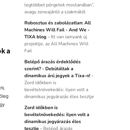
legtöbbet pörgetek mostanában”,
avagy zeneajánló a szakmától
Robosztus és zabolázatlan: All
Machines Will Fail - And We -
TIXA blog
-
Itt van iamyank új
projektje, az All Machines Will
ok a
Fail
Belépő árazás érdeklődés
szerint? - Debütáltak a
dinamikus árú jegyek a Tixa-n!
-
Zord időkben is
ni,
bevételnövekedés: ilyen volt a
őleg
dinamikus jegyárazás éles tesztje
egy
Zord időkben is
bevételnövekedés: ilyen volt a
dinamikus jegyárazás éles
tesztje
-
Belépő árazás