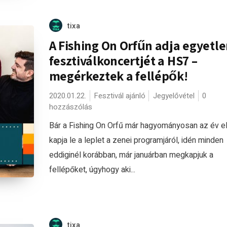
tixa
A Fishing On Orfűn adja egyetl
fesztiválkoncertjét a HS7 –
megérkeztek a fellépők!
2020.01.22.
Fesztivál ajánló
Jegyelővétel
0
hozzászólás
Bár a Fishing On Orfű már hagyományosan az év e
kapja le a leplet a zenei programjáról, idén minden
eddiginél korábban, már januárban megkapjuk a
fellépőket, úgyhogy aki...
tixa