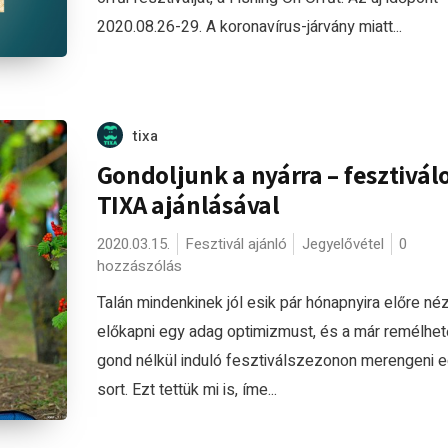
2020.08.26-29. A koronavírus-járvány miatt...
tixa
Gondoljunk a nyárra – fesztivál
TIXA ajánlásával
2020.03.15.
Fesztivál ajánló
Jegyelővétel
0
hozzászólás
Talán mindenkinek jól esik pár hónapnyira előre néz
előkapni egy adag optimizmust, és a már remélhet
gond nélkül induló fesztiválszezonon merengeni 
sort. Ezt tettük mi is, íme...