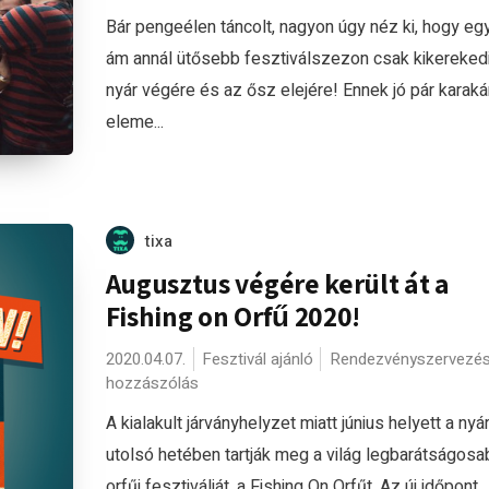
Bár pengeélen táncolt, nagyon úgy néz ki, hogy egy
ám annál ütősebb fesztiválszezon csak kikerekedi
nyár végére és az ősz elejére! Ennek jó pár karaká
eleme...
tixa
Augusztus végére került át a
Fishing on Orfű 2020!
2020.04.07.
Fesztivál ajánló
Rendezvényszervezé
hozzászólás
A kialakult járványhelyzet miatt június helyett a nyá
utolsó hetében tartják meg a világ legbarátságosa
orfűi fesztiválját, a Fishing On Orfűt. Az új időpont