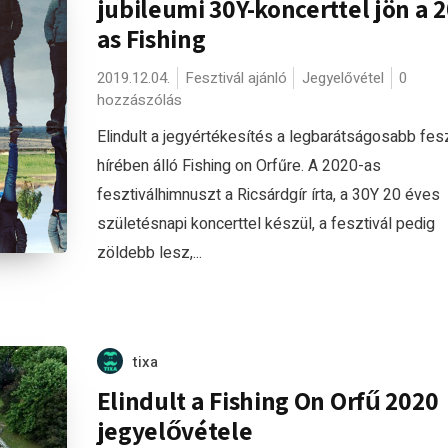
jubileumi 30Y-koncerttel jön a 
as Fishing
2019.12.04.
Fesztivál ajánló
Jegyelővétel
0
hozzászólás
Elindult a jegyértékesítés a legbarátságosabb fesz
hírében álló Fishing on Orfűre. A 2020-as
fesztiválhimnuszt a Ricsárdgír írta, a 30Y 20 éves
születésnapi koncerttel készül, a fesztivál pedig
zöldebb lesz,...
tixa
Elindult a Fishing On Orfű 2020
jegyelővétele