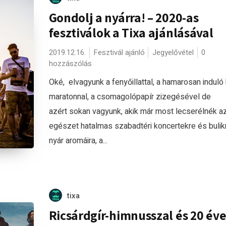
Gondolj a nyárra! – 2020-as
fesztiválok a Tixa ajánlásával
2019.12.16.
Fesztivál ajánló
Jegyelővétel
0
hozzászólás
Oké, elvagyunk a fenyőillattal, a hamarosan induló 
maratonnal, a csomagolópapír zizegésével de
azért sokan vagyunk, akik már most lecserélnék a
egészet hatalmas szabadtéri koncertekre és bulikr
nyár aromáira, a...
tixa
Ricsárdgír-himnusszal és 20 éve