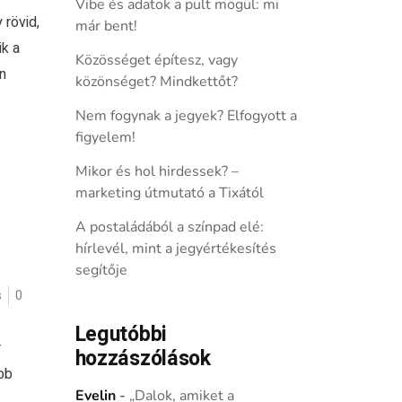
Vibe és adatok a pult mögül: mi
 rövid,
már bent!
k a
Közösséget építesz, vagy
n
közönséget? Mindkettőt?
Nem fogynak a jegyek? Elfogyott a
figyelem!
Mikor és hol hirdessek? –
marketing útmutató a Tixától
A postaládából a színpad elé:
hírlevél, mint a jegyértékesítés
segítője
s
0
Legutóbbi
r
hozzászólások
bb
Evelin
-
„Dalok, amiket a