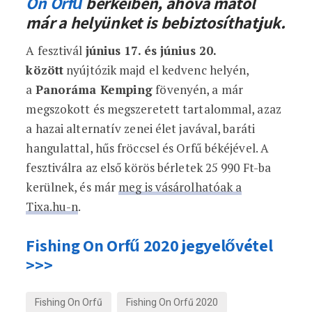
On Orfű
berkeiben, ahová mától
már a helyünket is bebiztosíthatjuk.
A fesztivál
június 17. és június 20.
között
nyújtózik majd el kedvenc helyén,
a
Panoráma Kemping
fövenyén, a már
megszokott és megszeretett tartalommal, azaz
a hazai alternatív zenei élet javával, baráti
hangulattal, hűs fröccsel és Orfű békéjével. A
fesztiválra az első körös bérletek 25 990 Ft-ba
kerülnek, és már
meg is vásárolhatóak a
Tixa.hu-n
.
Fishing On Orfű 2020 jegyelővétel
>>>
Fishing On Orfű
Fishing On Orfű 2020