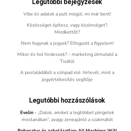
Legutóbbi bejegyzések
Vibe és adatok a pult mögül: mi már bent!
Közösséget építesz, vagy közönséget?
Mindkettőt?
Nem fogynak a jegyek? Elfogyott a figyelem!
Mikor és hol hirdessek? – marketing útmutató a
Tixától
A postaládából a színpad elé: hírlevél, mint a
jegyértékesítés segítője
Legutóbbi hozzászólások
Evelin
-
„Dalok, amiket a legtöbbet pörgetek
mostanában”, avagy zeneajánló a szakmától
Robosztus és zabolázatlan: All Machines Will