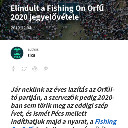
Elindult a Fishing On Orfű
2020 jegyelővétele
2019.12.04.
author:
tixa
Elindult a Fishing On Orfű 2020 jegyelő
Jár nekünk az éves lazítás az Orfűi-
tó partján, a szervezők pedig 2020-
ban sem törik meg az eddigi szép
ívet, és ismét Pécs mellett
indíthatjuk majd a nyarat, a
Fishing