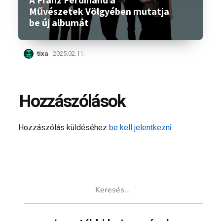
A Franz Ferdinand a
Művészetek Völgyében mutatja
be új albumát
tixa
2025.02.11.
Hozzászólások
Hozzászólás küldéséhez
be kell jelentkezni
.
Keresés: