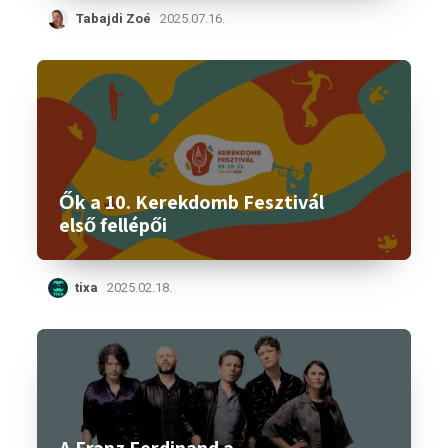
Tabajdi Zoé
2025.07.16.
Ők a 10. Kerekdomb Fesztivál
első fellépői
tixa
2025.02.18.