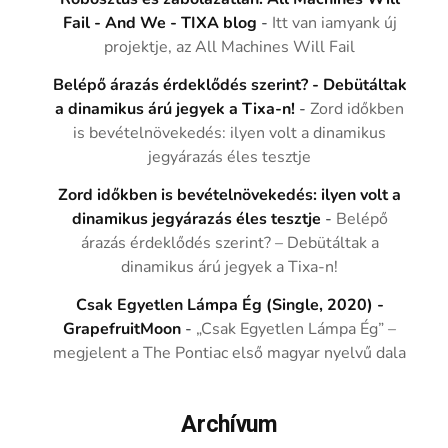
Fail - And We - TIXA blog
-
Itt van iamyank új
projektje, az All Machines Will Fail
Belépő árazás érdeklődés szerint? - Debütáltak
a dinamikus árú jegyek a Tixa-n!
-
Zord időkben
is bevételnövekedés: ilyen volt a dinamikus
jegyárazás éles tesztje
Zord időkben is bevételnövekedés: ilyen volt a
dinamikus jegyárazás éles tesztje
-
Belépő
árazás érdeklődés szerint? – Debütáltak a
dinamikus árú jegyek a Tixa-n!
Csak Egyetlen Lámpa Ég (Single, 2020) -
GrapefruitMoon
-
„Csak Egyetlen Lámpa Ég” –
megjelent a The Pontiac első magyar nyelvű dala
Archívum