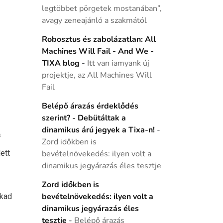
legtöbbet pörgetek mostanában”,
avagy zeneajánló a szakmától
Robosztus és zabolázatlan: All
Machines Will Fail - And We -
TIXA blog
-
Itt van iamyank új
projektje, az All Machines Will
Fail
Belépő árazás érdeklődés
szerint? - Debütáltak a
dinamikus árú jegyek a Tixa-n!
-
s
Zord időkben is
ett
bevételnövekedés: ilyen volt a
dinamikus jegyárazás éles tesztje
Zord időkben is
akad
bevételnövekedés: ilyen volt a
dinamikus jegyárazás éles
tesztje
-
Belépő árazás