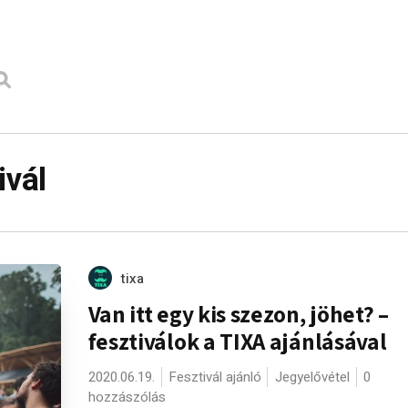
ivál
tixa
Van itt egy kis szezon, jöhet? –
fesztiválok a TIXA ajánlásával
2020.06.19.
Fesztivál ajánló
Jegyelővétel
0
hozzászólás