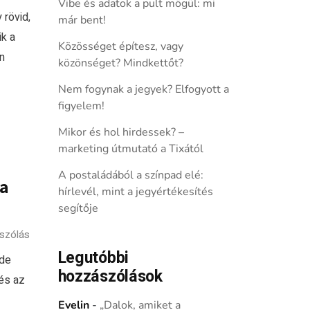
Vibe és adatok a pult mögül: mi
 rövid,
már bent!
k a
Közösséget építesz, vagy
n
közönséget? Mindkettőt?
Nem fogynak a jegyek? Elfogyott a
figyelem!
Mikor és hol hirdessek? –
marketing útmutató a Tixától
A postaládából a színpad elé:
 a
hírlevél, mint a jegyértékesítés
segítője
szólás
Legutóbbi
 de
hozzászólások
 és az
Evelin
-
„Dalok, amiket a