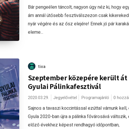
Bár pengeélen táncolt, nagyon úgy néz ki, hogy egy
ám annál ütősebb fesztiválszezon csak kikerekedi
nyár végére és az ősz elejére! Ennek jó pár karaká
eleme...
tixa
Szeptember közepére került át
Gyulai Pálinkafesztivál
2020.03.29.
Jegyelővétel
Programajánló
0 hozzá
Sajnos a tavaszi koccintással ezúttal várnunk kell,
Gyula 2020-ban újra a pálinka fővárosává változik,
előző évekhez képest rendhagyó időpontban,