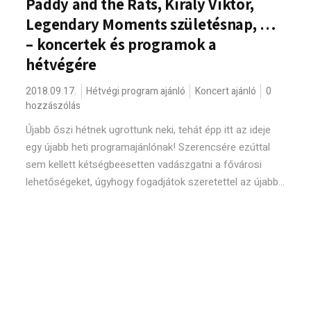
Paddy and the Rats, Király Viktor,
Legendary Moments születésnap, …
– koncertek és programok a
hétvégére
2018.09.17.
Hétvégi program ajánló
Koncert ajánló
0
hozzászólás
Újabb őszi hétnek ugrottunk neki, tehát épp itt az ideje
egy újabb heti programajánlónak! Szerencsére ezúttal
sem kellett kétségbeesetten vadászgatni a fővárosi
lehetőségeket, úgyhogy fogadjátok szeretettel az újabb...