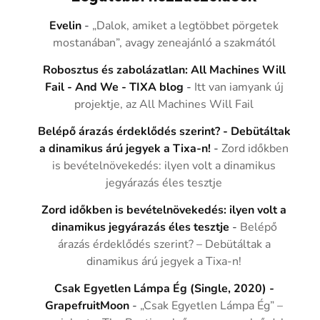
Evelin
-
„Dalok, amiket a legtöbbet pörgetek
mostanában”, avagy zeneajánló a szakmától
Robosztus és zabolázatlan: All Machines Will
Fail - And We - TIXA blog
-
Itt van iamyank új
projektje, az All Machines Will Fail
Belépő árazás érdeklődés szerint? - Debütáltak
a dinamikus árú jegyek a Tixa-n!
-
Zord időkben
is bevételnövekedés: ilyen volt a dinamikus
jegyárazás éles tesztje
Zord időkben is bevételnövekedés: ilyen volt a
dinamikus jegyárazás éles tesztje
-
Belépő
árazás érdeklődés szerint? – Debütáltak a
dinamikus árú jegyek a Tixa-n!
Csak Egyetlen Lámpa Ég (Single, 2020) -
GrapefruitMoon
-
„Csak Egyetlen Lámpa Ég” –