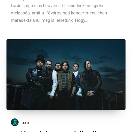
fordult, épp ezért bőven elfér mindenkibe egy kis
melegség, amit a főváros heti koncertmenüjében
maradéktalanul meg is lelhetünk. Hogy...
tixa