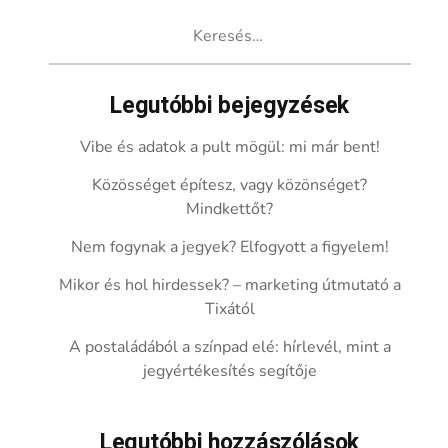
Keresés:
Legutóbbi bejegyzések
Vibe és adatok a pult mögül: mi már bent!
Közösséget építesz, vagy közönséget?
Mindkettőt?
Nem fogynak a jegyek? Elfogyott a figyelem!
Mikor és hol hirdessek? – marketing útmutató a
Tixától
A postaládából a színpad elé: hírlevél, mint a
jegyértékesítés segítője
Legutóbbi hozzászólások