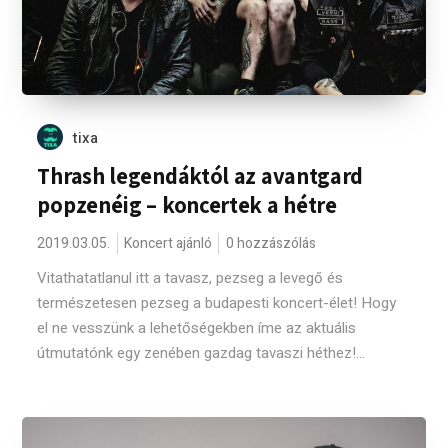
tixa
Thrash legendáktól az avantgard
popzenéig – koncertek a hétre
2019.03.05.
Koncert ajánló
0 hozzászólás
Vitathatatlanul itt a tavasz, pezseg a levegő és
természetesen pezseg a budapesti koncert-élet! Hogy
el ne vesszünk a lehetőségekben íme az aktuális
útmutatónk egy zenében gazdag tavaszi héthez!...