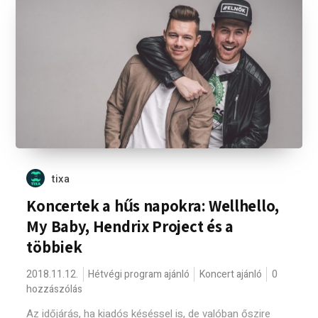
tixa
Koncertek a hűs napokra: Wellhello,
My Baby, Hendrix Project és a
többiek
2018.11.12.
Hétvégi program ajánló
Koncert ajánló
0
hozzászólás
Az időjárás, ha kiadós késéssel is, de valóban őszire