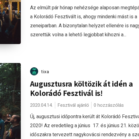
Az elmúlt pár hónap nehézsége alaposan megtép
a Kolorádó Fesztivált is, ahogy mindenki mást is a
zeneiparban. A bizonytalan helyzet ellenére is nag
szerettük volna a lehető legjobbat kihozni a...
tixa
Augusztusra költözik át idén a
Kolorádó Fesztivál is!
2020.04.14.
Fesztivál ajánló
0 hozzászólás
Új, augusztusi időpontra került át Kolorádó Fesztiv
2020! Az eredetileg a június 17. és június 21. közöt
időszakra tervezett nagykovácsi rendezvény a sz