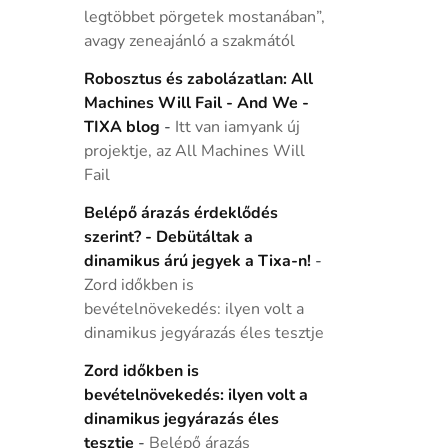
legtöbbet pörgetek mostanában”,
avagy zeneajánló a szakmától
Robosztus és zabolázatlan: All
Machines Will Fail - And We -
TIXA blog
-
Itt van iamyank új
projektje, az All Machines Will
Fail
Belépő árazás érdeklődés
szerint? - Debütáltak a
dinamikus árú jegyek a Tixa-n!
-
Zord időkben is
bevételnövekedés: ilyen volt a
dinamikus jegyárazás éles tesztje
Zord időkben is
bevételnövekedés: ilyen volt a
dinamikus jegyárazás éles
tesztje
-
Belépő árazás