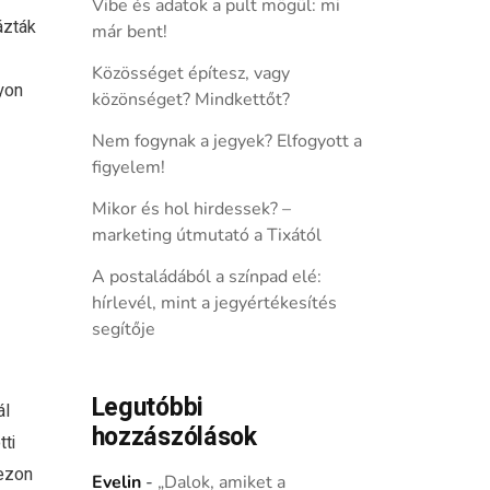
Vibe és adatok a pult mögül: mi
ázták
már bent!
Közösséget építesz, vagy
yon
közönséget? Mindkettőt?
Nem fogynak a jegyek? Elfogyott a
figyelem!
Mikor és hol hirdessek? –
marketing útmutató a Tixától
A postaládából a színpad elé:
hírlevél, mint a jegyértékesítés
segítője
Legutóbbi
ál
hozzászólások
ti
ezon
Evelin
-
„Dalok, amiket a