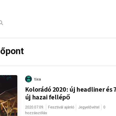
dőpont
tixa
Kolorádó 2020: új headliner és 
új hazai fellépő
2020.07.09.
Fesztivál ajánló
Jegyelővétel
0
hozzászólás