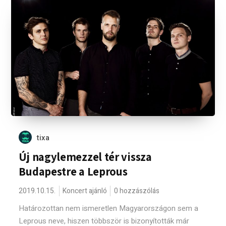
tixa
Új nagylemezzel tér vissza
Budapestre a Leprous
2019.10.15.
Koncert ajánló
0 hozzászólás
Határozottan nem ismeretlen Magyarországon sem a
Leprous neve, hiszen többször is bizonyították már