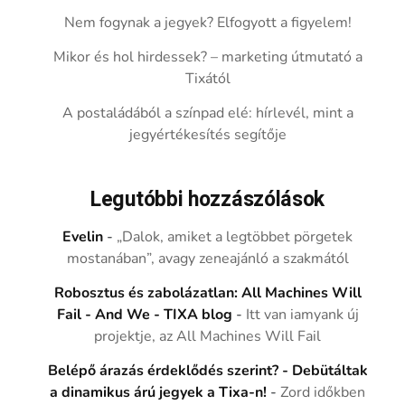
Nem fogynak a jegyek? Elfogyott a figyelem!
Mikor és hol hirdessek? – marketing útmutató a
Tixától
A postaládából a színpad elé: hírlevél, mint a
jegyértékesítés segítője
Legutóbbi hozzászólások
Evelin
-
„Dalok, amiket a legtöbbet pörgetek
mostanában”, avagy zeneajánló a szakmától
Robosztus és zabolázatlan: All Machines Will
Fail - And We - TIXA blog
-
Itt van iamyank új
projektje, az All Machines Will Fail
Belépő árazás érdeklődés szerint? - Debütáltak
a dinamikus árú jegyek a Tixa-n!
-
Zord időkben