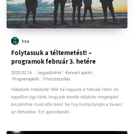
tixa
Folytassuk a téltemetést! –
programok február 3. hetére
2020.02.16.
Jegyelővétel
Koncert ajánló
Programajánló
0 hozzászólás
Haladunk-haladunk! Már túl vagyunk a február felén, és
egyelőre úgy tűnik, hogy pár kisebb időjárás-megingást
leszámítva rövid időn belül be fog hömpölyögni a tavasz
az életünkbe. Ezt gyorsítandó...