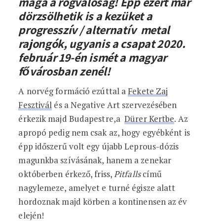
maga a rögvalóság! Épp ezért már
dörzsölhetik is a kezüket a
progresszív / alternatív metal
rajongók, ugyanis a csapat 2020.
február 19-én ismét a magyar
fővárosban zenél!
A norvég formáció ezúttal a
Fekete Zaj
Fesztivál
és a Negative Art szervezésében
érkezik majd Budapestre,a
Dürer Kertbe
. Az
apropó pedig nem csak az, hogy egyébként is
épp időszerű volt egy újabb Leprous-dózis
magunkba szívásának, hanem a zenekar
októberben érkező, friss,
Pitfalls
című
nagylemeze, amelyet e turné égisze alatt
hordoznak majd körben a kontinensen az év
elején!