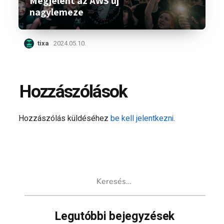
Megjelent az AWS új
nagylemeze
tixa
2024.05.10.
Hozzászólások
Hozzászólás küldéséhez
be kell jelentkezni
.
Keresés:
Legutóbbi bejegyzések