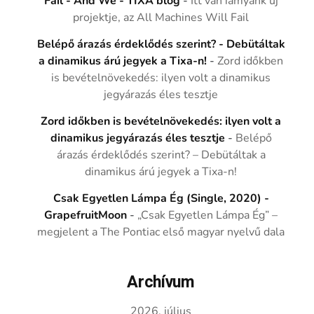
Fail - And We - TIXA blog
-
Itt van iamyank új
projektje, az All Machines Will Fail
Belépő árazás érdeklődés szerint? - Debütáltak
a dinamikus árú jegyek a Tixa-n!
-
Zord időkben
is bevételnövekedés: ilyen volt a dinamikus
jegyárazás éles tesztje
Zord időkben is bevételnövekedés: ilyen volt a
dinamikus jegyárazás éles tesztje
-
Belépő
árazás érdeklődés szerint? – Debütáltak a
dinamikus árú jegyek a Tixa-n!
Csak Egyetlen Lámpa Ég (Single, 2020) -
GrapefruitMoon
-
„Csak Egyetlen Lámpa Ég” –
megjelent a The Pontiac első magyar nyelvű dala
Archívum
2026. július