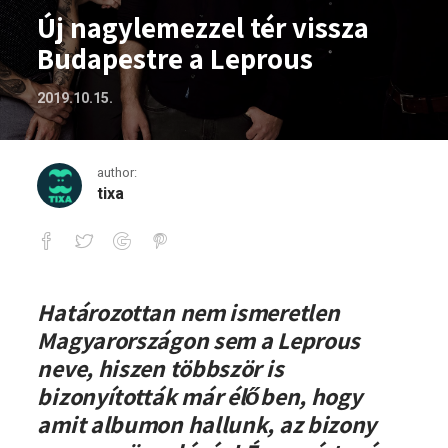
Új nagylemezzel tér vissza
Budapestre a Leprous
2019.10.15.
author:
tixa
Új nagylemezzel tér vissza Budapestre 
Határozottan nem ismeretlen
Magyarországon sem a Leprous
neve, hiszen többször is
bizonyították már élőben, hogy
amit albumon hallunk, az bizony