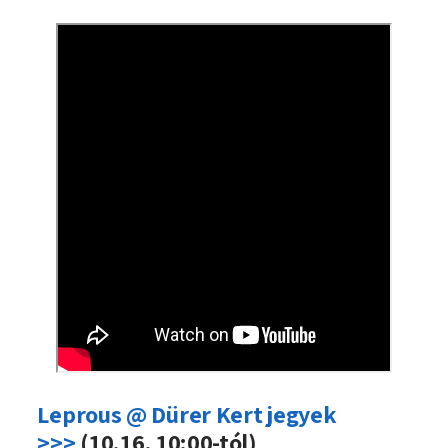
Leprous @ Dürer Kert jegyek
>>>
(10.16, 10:00-tól)