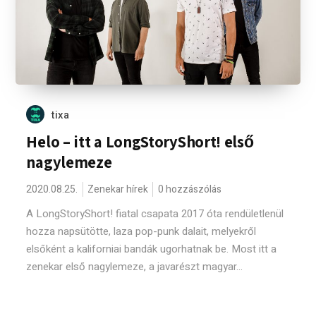
tixa
Helo – itt a LongStoryShort! első
nagylemeze
2020.08.25.
Zenekar hírek
0 hozzászólás
A LongStoryShort! fiatal csapata 2017 óta rendületlenül
hozza napsütötte, laza pop-punk dalait, melyekről
elsőként a kaliforniai bandák ugorhatnak be. Most itt a
zenekar első nagylemeze, a javarészt magyar...