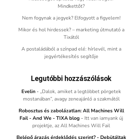
Mindkettőt?
Nem fogynak a jegyek? Elfogyott a figyelem!
Mikor és hol hirdessek? – marketing útmutató a
Tixától
A postaládából a színpad elé: hírlevél, mint a
jegyértékesítés segítője
Legutóbbi hozzászólások
Evelin
-
„Dalok, amiket a legtöbbet pörgetek
mostanában”, avagy zeneajánló a szakmától
Robosztus és zabolázatlan: All Machines Will
Fail - And We - TIXA blog
-
Itt van iamyank új
projektje, az All Machines Will Fail
Belépő árazás érdeklődés szerint? - Debütáltak