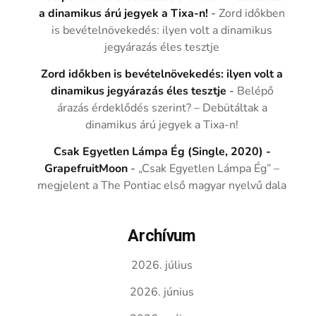
a dinamikus árú jegyek a Tixa-n!
-
Zord időkben
is bevételnövekedés: ilyen volt a dinamikus
jegyárazás éles tesztje
Zord időkben is bevételnövekedés: ilyen volt a
dinamikus jegyárazás éles tesztje
-
Belépő
árazás érdeklődés szerint? – Debütáltak a
dinamikus árú jegyek a Tixa-n!
Csak Egyetlen Lámpa Ég (Single, 2020) -
GrapefruitMoon
-
„Csak Egyetlen Lámpa Ég” –
megjelent a The Pontiac első magyar nyelvű dala
Archívum
2026. július
2026. június