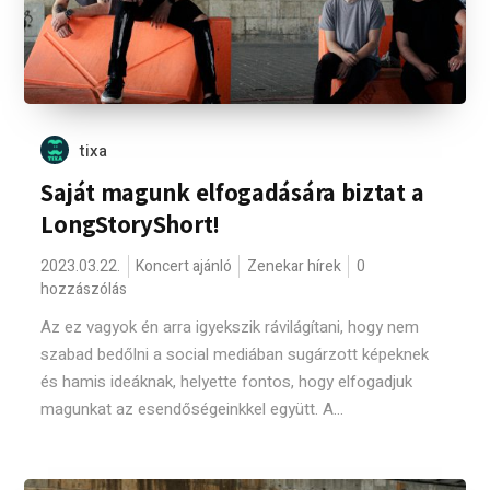
tixa
Saját magunk elfogadására biztat a
LongStoryShort!
2023.03.22.
Koncert ajánló
Zenekar hírek
0
hozzászólás
Az ez vagyok én arra igyekszik rávilágítani, hogy nem
szabad bedőlni a social mediában sugárzott képeknek
és hamis ideáknak, helyette fontos, hogy elfogadjuk
magunkat az esendőségeinkkel együtt. A...