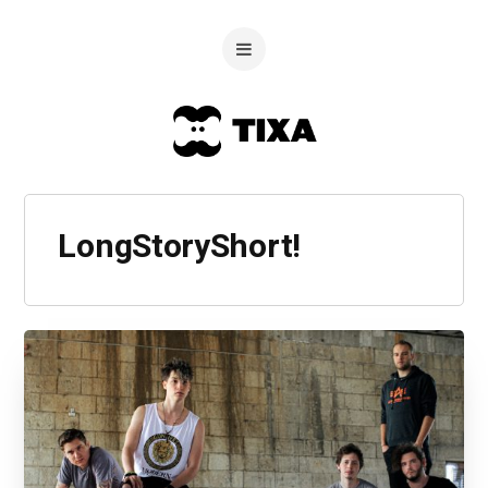
LongStoryShort!