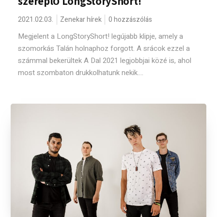
szereplő LongStoryShort!
2021.02.03.
Zenekar hírek
0 hozzászólás
Megjelent a LongStoryShort! legújabb klipje, amely a
szomorkás Talán holnaphoz forgott. A srácok ezzel a
számmal bekerültek A Dal 2021 legjobbjai közé is, ahol
most szombaton drukkolhatunk nekik....