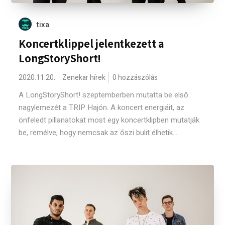
tixa
Koncertklippel jelentkezett a
LongStoryShort!
2020.11.20.
Zenekar hírek
0 hozzászólás
A LongStoryShort! szeptemberben mutatta be első
nagylemezét a TRIP Hajón. A koncert energiáit, az
önfeledt pillanatokat most egy koncertklipben mutatják
be, remélve, hogy nemcsak az őszi bulit élhetik...