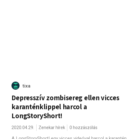
tixa
Depresszív zombisereg ellen vicces
karanténklippel harcol a
LongStoryShort!
2020.04.29.
Zenekar hírek
0 hozzászólás
A LongStoryShort! egy vicces videóval harcol a karantén