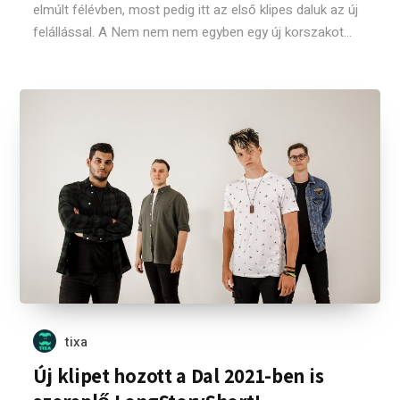
elmúlt félévben, most pedig itt az első klipes daluk az új
felállással. A Nem nem nem egyben egy új korszakot...
tixa
Új klipet hozott a Dal 2021-ben is