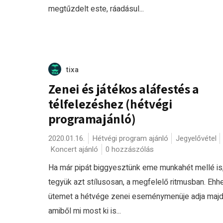
megtűzdelt este, ráadásul...
tixa
Zenei és játékos aláfestés a
télfelezéshez (hétvégi
programajánló)
2020.01.16.
Hétvégi program ajánló
Jegyelővétel
Koncert ajánló
0 hozzászólás
Ha már pipát biggyesztünk eme munkahét mellé is
tegyük azt stílusosan, a megfelelő ritmusban. Ehh
ütemet a hétvége zenei eseménymenüje adja majd
amiből mi most ki is...