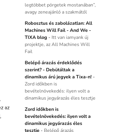
legtöbbet pörgetek mostanában”,
avagy zeneajánló a szakmától
Robosztus és zabolázatlan: All
Machines Will Fail - And We -
TIXA blog
-
Itt van iamyank új
projektje, az All Machines Will
Fail
Belépő árazás érdeklődés
szerint? - Debütáltak a
dinamikus árú jegyek a Tixa-n!
-
Zord időkben is
bevételnövekedés: ilyen volt a
dinamikus jegyárazás éles tesztje
,
ez az
Zord időkben is
,
bevételnövekedés: ilyen volt a
dinamikus jegyárazás éles
tesztje
-
Belépő árazás