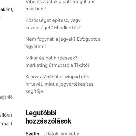
Vibe és adatok a pult mögül: mi
már bent!
aként,
t
Közösséget építesz, vagy
közönséget? Mindkettőt?
Nem fogynak a jegyek? Elfogyott a
figyelem!
Mikor és hol hirdessek? –
marketing útmutató a Tixától
A postaládából a színpad elé:
hírlevél, mint a jegyértékesítés
segítője
ajánló
Legutóbbi
ellően
hozzászólások
r majd
Evelin
-
„Dalok, amiket a