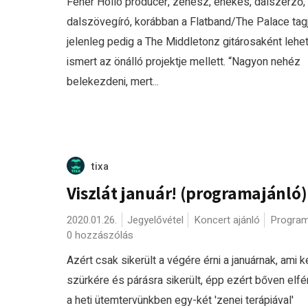
Fehér Holló producer, zenész, énekes, dalszerző,
dalszövegíró, korábban a Flatband/The Palace tagj
jelenleg pedig a The Middletonz gitárosaként lehe
ismert az önálló projektje mellett. “Nagyon nehéz
belekezdeni, mert...
tixa
Viszlát január! (programajánló)
2020.01.26.
Jegyelővétel
Koncert ajánló
Program
0 hozzászólás
Azért csak sikerült a végére érni a januárnak, ami k
szürkére és párásra sikerült, épp ezért bőven elfé
a heti ütemtervünkben egy-két 'zenei terápiával'