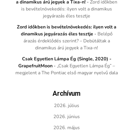
a dinamikus árú jegyek a Tixa-n!
-
Zord időkben
is bevételnövekedés: ilyen volt a dinamikus
jegyárazás éles tesztje
Zord időkben is bevételnövekedés: ilyen volt a
dinamikus jegyárazás éles tesztje
-
Belépő
árazás érdeklődés szerint? – Debütáltak a
dinamikus árú jegyek a Tixa-n!
Csak Egyetlen Lámpa Ég (Single, 2020) -
GrapefruitMoon
-
„Csak Egyetlen Lámpa Ég” –
megjelent a The Pontiac első magyar nyelvű dala
Archívum
2026. július
2026. június
2026. május