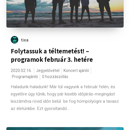
tixa
Folytassuk a téltemetést! –
programok február 3. hetére
2020.02.16.
Jegyelővétel
Koncert ajánló
Programajánló
0 hozzászólás
Haladunk-haladunk! Már túl vagyunk a február felén, és
egyelőre úgy tűnik, hogy pár kisebb időjárás-megingást
leszámítva rövid időn belül be fog hömpölyögni a tavasz
az életünkbe. Ezt gyorsítandó...