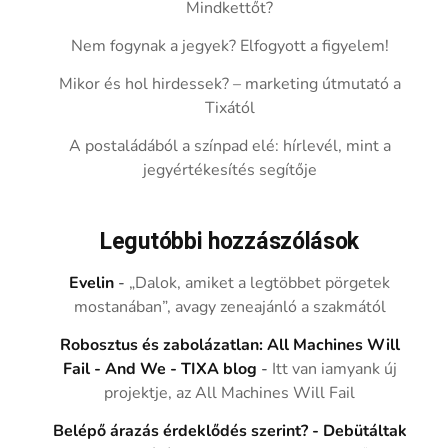
Mindkettőt?
Nem fogynak a jegyek? Elfogyott a figyelem!
Mikor és hol hirdessek? – marketing útmutató a
Tixától
A postaládából a színpad elé: hírlevél, mint a
jegyértékesítés segítője
Legutóbbi hozzászólások
Evelin
-
„Dalok, amiket a legtöbbet pörgetek
mostanában”, avagy zeneajánló a szakmától
Robosztus és zabolázatlan: All Machines Will
Fail - And We - TIXA blog
-
Itt van iamyank új
projektje, az All Machines Will Fail
Belépő árazás érdeklődés szerint? - Debütáltak