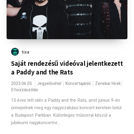
tixa
Saját rendezésű videóval jelentkezett
a Paddy and the Rats
2023.06.05.
Jegyelővétel
Koncertajánló
Zenekar hírek
0 hozzászólás
15 éves lett idén a Paddy and the Rats, amit június 9-én
ünnepelnek meg egy nagyszabású koncert keretein belül
a Budapest Parkban. Különleges műsorral készül a
jubileumi nagykoncertre...