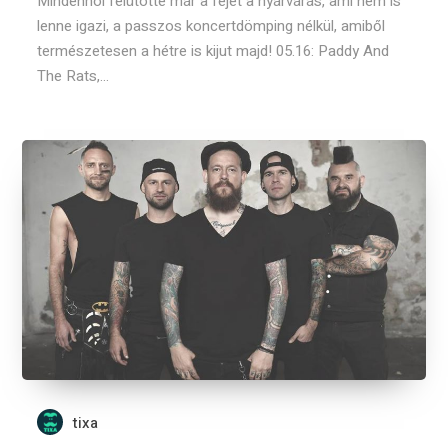
Mindenhol felütötte már a fejét a nyárvárás, ami nem is
lenne igazi, a passzos koncertdömping nélkül, amiből
természetesen a hétre is kijut majd! 05.16: Paddy And
The Rats,...
tixa