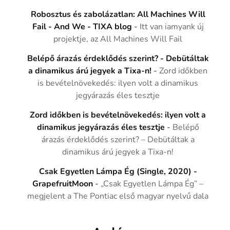
Robosztus és zabolázatlan: All Machines Will
Fail - And We - TIXA blog
-
Itt van iamyank új
projektje, az All Machines Will Fail
Belépő árazás érdeklődés szerint? - Debütáltak
a dinamikus árú jegyek a Tixa-n!
-
Zord időkben
is bevételnövekedés: ilyen volt a dinamikus
jegyárazás éles tesztje
Zord időkben is bevételnövekedés: ilyen volt a
dinamikus jegyárazás éles tesztje
-
Belépő
árazás érdeklődés szerint? – Debütáltak a
dinamikus árú jegyek a Tixa-n!
Csak Egyetlen Lámpa Ég (Single, 2020) -
GrapefruitMoon
-
„Csak Egyetlen Lámpa Ég” –
megjelent a The Pontiac első magyar nyelvű dala