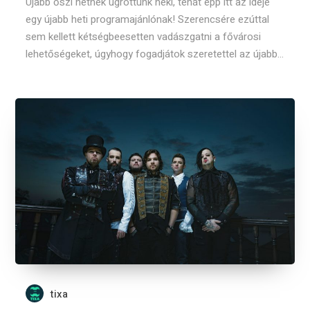
Újabb őszi hétnek ugrottunk neki, tehát épp itt az ideje
egy újabb heti programajánlónak! Szerencsére ezúttal
sem kellett kétségbeesetten vadászgatni a fővárosi
lehetőségeket, úgyhogy fogadjátok szeretettel az újabb...
tixa