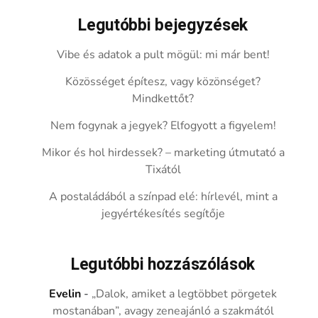
Legutóbbi bejegyzések
Vibe és adatok a pult mögül: mi már bent!
Közösséget építesz, vagy közönséget?
Mindkettőt?
Nem fogynak a jegyek? Elfogyott a figyelem!
Mikor és hol hirdessek? – marketing útmutató a
Tixától
A postaládából a színpad elé: hírlevél, mint a
jegyértékesítés segítője
Legutóbbi hozzászólások
Evelin
-
„Dalok, amiket a legtöbbet pörgetek
mostanában”, avagy zeneajánló a szakmától