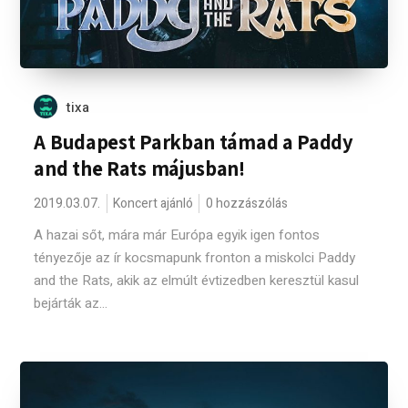
tixa
A Budapest Parkban támad a Paddy
and the Rats májusban!
2019.03.07.
Koncert ajánló
0 hozzászólás
A hazai sőt, mára már Európa egyik igen fontos
tényezője az ír kocsmapunk fronton a miskolci Paddy
and the Rats, akik az elmúlt évtizedben keresztül kasul
bejárták az...