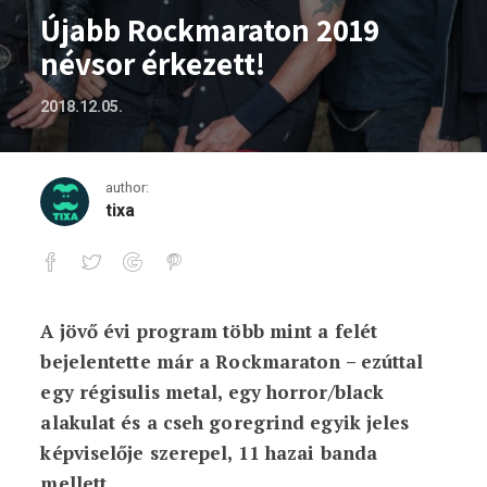
Újabb Rockmaraton 2019
névsor érkezett!
2018.12.05.
author:
tixa
A jövő évi program több mint a felét
Újabb Rockmaraton 2019 névsor érkeze
bejelentette már a Rockmaraton – ezúttal
egy régisulis metal, egy horror/black
alakulat és a cseh goregrind egyik jeles
képviselője szerepel, 11 hazai banda
mellett.