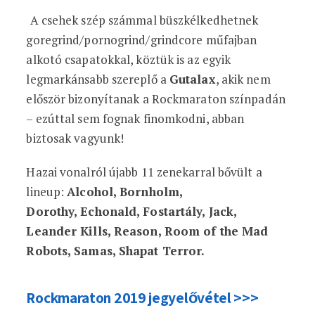
A csehek szép számmal büszkélkedhetnek
goregrind/pornogrind/grindcore műfajban
alkotó csapatokkal, köztük is az egyik
legmarkánsabb szereplő a
Gutalax
, akik nem
először bizonyítanak a Rockmaraton színpadán
– ezúttal sem fognak finomkodni, abban
biztosak vagyunk!
Hazai vonalról újabb 11 zenekarral bővült a
lineup:
Alcohol, Bornholm,
Dorothy,
Echonald, Fostartály, Jack,
Leander Kills, Reason, Room of the Mad
Robots, Samas,
Shapat Terror.
Rockmaraton 2019 jegyelővétel >>>