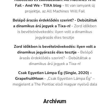
Fail - And We - TIXA blog
-
Itt van iamyank új
projektje, az All Machines Will Fail
Belépő árazás érdeklődés szerint? - Debütáltak
a dinamikus árú jegyek a Tixa-n!
-
Zord időkben
is bevételnövekedés: ilyen volt a dinamikus
jegyárazás éles tesztje
Zord időkben is bevételnövekedés: ilyen volt a
dinamikus jegyárazás éles tesztje
-
Belépő
árazás érdeklődés szerint? – Debütáltak a
dinamikus árú jegyek a Tixa-n!
Csak Egyetlen Lámpa Ég (Single, 2020) -
GrapefruitMoon
-
„Csak Egyetlen Lámpa Ég” –
megjelent a The Pontiac első magyar nyelvű dala
Archívum