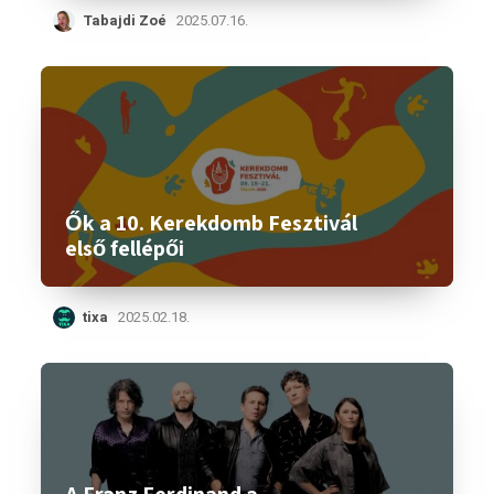
Tabajdi Zoé
2025.07.16.
Ők a 10. Kerekdomb Fesztivál
első fellépői
tixa
2025.02.18.