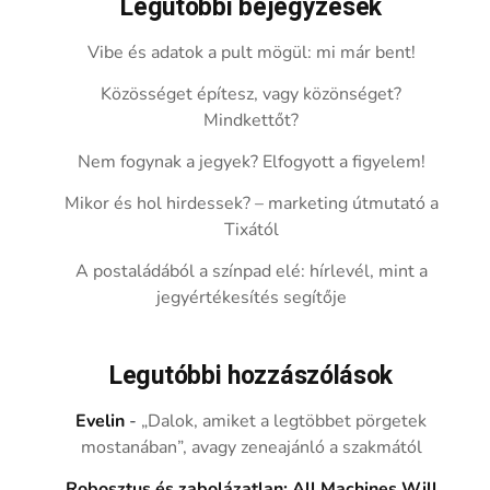
Legutóbbi bejegyzések
Vibe és adatok a pult mögül: mi már bent!
Közösséget építesz, vagy közönséget?
Mindkettőt?
Nem fogynak a jegyek? Elfogyott a figyelem!
Mikor és hol hirdessek? – marketing útmutató a
Tixától
A postaládából a színpad elé: hírlevél, mint a
jegyértékesítés segítője
Legutóbbi hozzászólások
Evelin
-
„Dalok, amiket a legtöbbet pörgetek
mostanában”, avagy zeneajánló a szakmától
Robosztus és zabolázatlan: All Machines Will