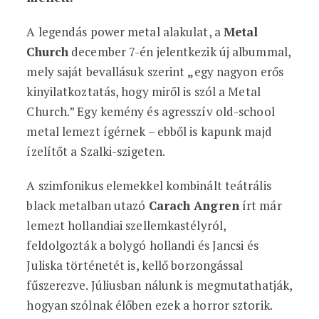
A legendás power metal alakulat, a
Metal
Church
december 7-én jelentkezik új albummal,
mely saját bevallásuk szerint
„
egy nagyon erős
kinyilatkoztatás, hogy miről is szól a Metal
Church.” Egy kemény és agresszív old-school
metal lemezt ígérnek – ebből is kapunk majd
ízelítőt a Szalki-szigeten.
A szimfonikus elemekkel kombinált teátrális
black metalban utazó
Carach Angren
írt már
lemezt hollandiai szellemkastélyról,
feldolgozták a bolygó hollandi és Jancsi és
Juliska történetét is, kellő borzongással
fűszerezve. Júliusban nálunk is megmutathatják,
hogyan szólnak élőben ezek a horror sztorik.