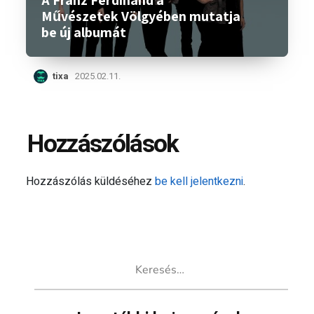
A Franz Ferdinand a
Művészetek Völgyében mutatja
be új albumát
tixa
2025.02.11.
Hozzászólások
Hozzászólás küldéséhez
be kell jelentkezni
.
Keresés: