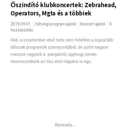
Őszindító klubkoncertek: Zebrahead,
Operators, Mgła és a többiek
2019.09.01.
Hétvégi program ajánló
Koncert ajánló
0
hozzászólás
Oké, a szeptember első hete nem feltétlen a legsűrűbb
időszak programok szempontjából, de azért nagyon
messze vagyunk a pangástól, úgyhogy simán
összeszedtünk az ősz első napjaira is egy...
Keresés: