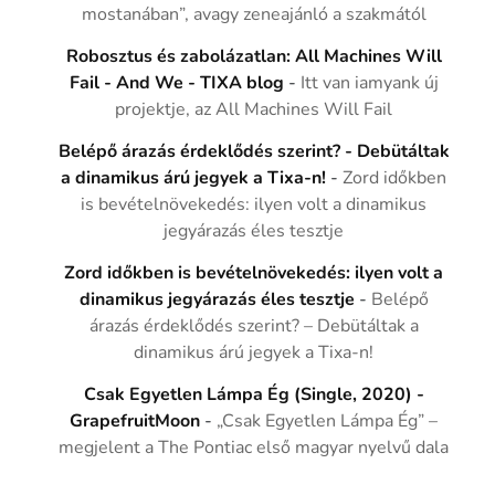
mostanában”, avagy zeneajánló a szakmától
Robosztus és zabolázatlan: All Machines Will
Fail - And We - TIXA blog
-
Itt van iamyank új
projektje, az All Machines Will Fail
Belépő árazás érdeklődés szerint? - Debütáltak
a dinamikus árú jegyek a Tixa-n!
-
Zord időkben
is bevételnövekedés: ilyen volt a dinamikus
jegyárazás éles tesztje
Zord időkben is bevételnövekedés: ilyen volt a
dinamikus jegyárazás éles tesztje
-
Belépő
árazás érdeklődés szerint? – Debütáltak a
dinamikus árú jegyek a Tixa-n!
Csak Egyetlen Lámpa Ég (Single, 2020) -
GrapefruitMoon
-
„Csak Egyetlen Lámpa Ég” –
megjelent a The Pontiac első magyar nyelvű dala