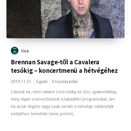
tixa
Brennan Savage-től a Cavalera
tesókig – koncertmenü a hétvégéhez
2019.11.21.
Egyéb
0 hozzászólás
Lássuk be, nem valami zord eddig az ősz, gyakorlatilag
még vígan szervezhetünk szabadtéri programokat, ám
ha azok végére vagy csak simán a hétvége valamelyik
estéjéhez tennétek zenei pontot,...