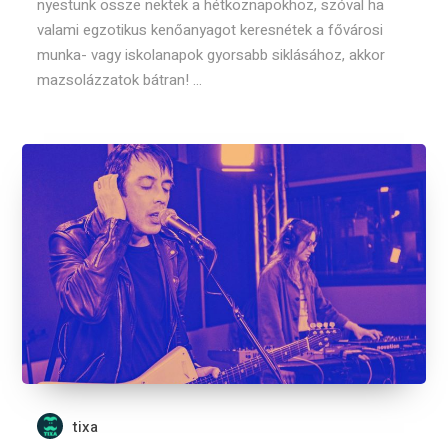
nyestünk össze nektek a hétköznapokhoz, szóval ha
valami egzotikus kenőanyagot keresnétek a fővárosi
munka- vagy iskolanapok gyorsabb siklásához, akkor
mazsolázzatok bátran! ...
tixa