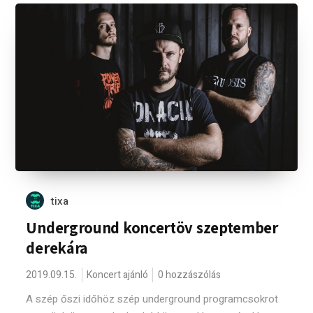
tixa
Underground koncertöv szeptember
derekára
2019.09.15.
Koncert ajánló
0 hozzászólás
A szép őszi időhöz szép underground programcsokrot