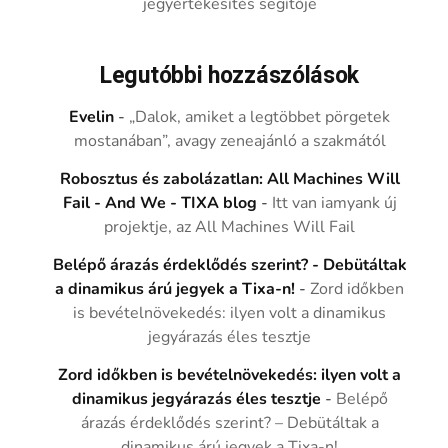
jegyértékesítés segítője
Legutóbbi hozzászólások
Evelin
-
„Dalok, amiket a legtöbbet pörgetek
mostanában”, avagy zeneajánló a szakmától
Robosztus és zabolázatlan: All Machines Will
Fail - And We - TIXA blog
-
Itt van iamyank új
projektje, az All Machines Will Fail
Belépő árazás érdeklődés szerint? - Debütáltak
a dinamikus árú jegyek a Tixa-n!
-
Zord időkben
is bevételnövekedés: ilyen volt a dinamikus
jegyárazás éles tesztje
Zord időkben is bevételnövekedés: ilyen volt a
dinamikus jegyárazás éles tesztje
-
Belépő
árazás érdeklődés szerint? – Debütáltak a
dinamikus árú jegyek a Tixa-n!