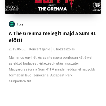
tixa
A The Grenma melegít majd a Sum 41
előtt!
2019.06.06.
Koncert ajánló
0 hozzászólás
Már nincs egy hét, és szinte napra pontosan két évvel
az előző budapesti érkezésük után visszatér
Magyarországra a Sum 41! A minden eddiginél nagyobb
formában lévő zenekar a Budapest Park
színpadára fut...