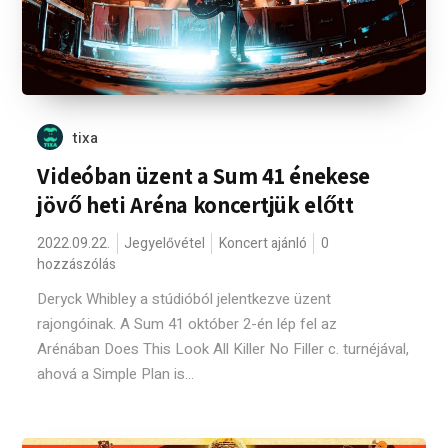
tixa
Videóban üzent a Sum 41 énekese
jövő heti Aréna koncertjük előtt
2022.09.22.
Jegyelővétel
Koncert ajánló
0
hozzászólás
Deryck Whibley a stúdióból jelentkezve üzent
rajongóinak. A Sum 41 október 2-én lép fel az
Arénában Does This Look All Killer No Filler c. turnéjával,
ahová a Simple Plan is...