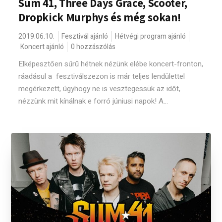
Sum 41, Three Days Grace, Scooter,
Dropkick Murphys és még sokan!
2019.06.10.
Fesztivál ajánló
Hétvégi program ajánló
Koncert ajánló
0 hozzászólás
Elképesztően sűrű hétnek nézünk elébe koncert-fronton,
ráadásul a fesztiválszezon is már teljes lendülettel
megérkezett, úgyhogy ne is vesztegessük az időt,
nézzünk mit kínálnak e forró júniusi napok! A...