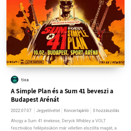
tixa
A Simple Plan és a Sum 41 beveszi a
Budapest Arénát
2022.07.07.
Jegyelővétel
Koncertajánló
0 hozzászólás
Ahogy a Sum 41 énekese, Deryck Whibley a VOLT
fesztiválos fellépésükön már véletlen elszólta magát, a