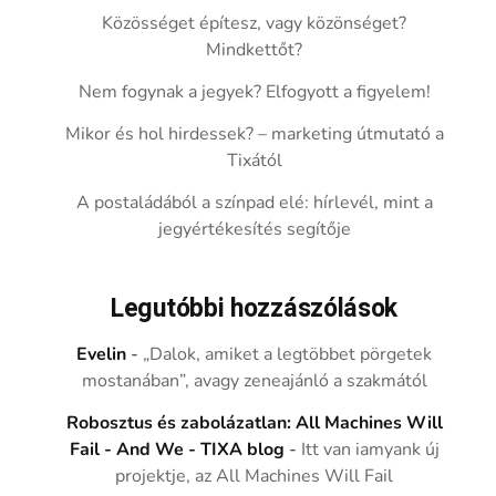
Közösséget építesz, vagy közönséget?
Mindkettőt?
Nem fogynak a jegyek? Elfogyott a figyelem!
Mikor és hol hirdessek? – marketing útmutató a
Tixától
A postaládából a színpad elé: hírlevél, mint a
jegyértékesítés segítője
Legutóbbi hozzászólások
Evelin
-
„Dalok, amiket a legtöbbet pörgetek
mostanában”, avagy zeneajánló a szakmától
Robosztus és zabolázatlan: All Machines Will
Fail - And We - TIXA blog
-
Itt van iamyank új
projektje, az All Machines Will Fail