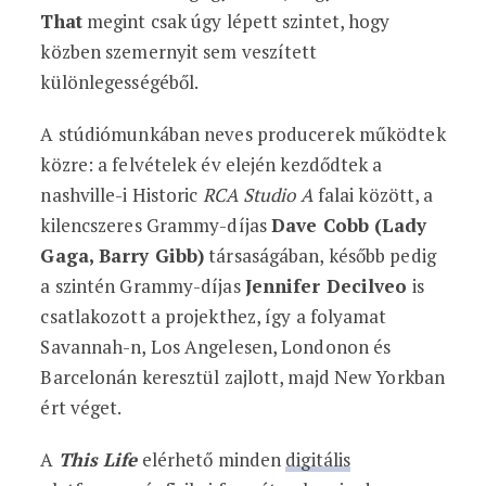
That
megint csak úgy lépett szintet, hogy
közben szemernyit sem veszített
különlegességéből.
A stúdiómunkában neves producerek működtek
közre: a felvételek év elején kezdődtek a
nashville-i Historic
RCA Studio A
falai között, a
kilencszeres Grammy-díjas
Dave Cobb (Lady
Gaga, Barry Gibb)
társaságában, később pedig
a szintén Grammy-díjas
Jennifer Decilveo
is
csatlakozott a projekthez, így a folyamat
Savannah-n, Los Angelesen, Londonon és
Barcelonán keresztül zajlott, majd New Yorkban
ért véget.
A
This Life
elérhető minden
digitális