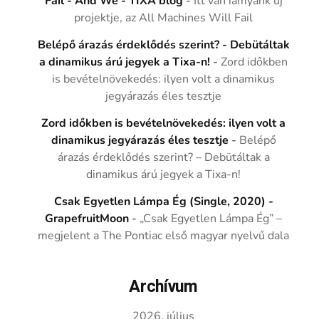
Fail - And We - TIXA blog
-
Itt van iamyank új
projektje, az All Machines Will Fail
Belépő árazás érdeklődés szerint? - Debütáltak
a dinamikus árú jegyek a Tixa-n!
-
Zord időkben
is bevételnövekedés: ilyen volt a dinamikus
jegyárazás éles tesztje
Zord időkben is bevételnövekedés: ilyen volt a
dinamikus jegyárazás éles tesztje
-
Belépő
árazás érdeklődés szerint? – Debütáltak a
dinamikus árú jegyek a Tixa-n!
Csak Egyetlen Lámpa Ég (Single, 2020) -
GrapefruitMoon
-
„Csak Egyetlen Lámpa Ég” –
megjelent a The Pontiac első magyar nyelvű dala
Archívum
2026. július