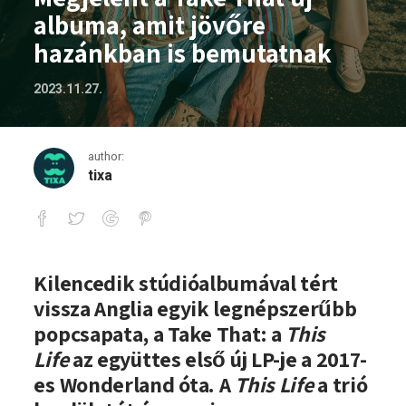
albuma, amit jövőre
hazánkban is bemutatnak
2023.11.27.
author:
tixa
Megjelent a Take That új albuma, amit
Kilencedik stúdióalbumával tért
vissza Anglia egyik legnépszerűbb
popcsapata, a
Take That
: a
This
Life
az együttes első új LP-je a 2017-
es Wonderland óta. A
This Life
a trió