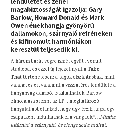
lendületét és zenei
magabiztosságát igazolja: Gary
Barlow, Howard Donald és Mark
Owen énekhangja gyönyörű
dallamokon, szárnyaló refréneken
és kifinomult harmóniákon
keresztül teljesedik ki.
A három barát végre ismét együtt vonult
stúdióba, és ezzel új fejezet nyílt a
Take
That
történetében: a tagok elszántabbak, mint
valaha, és ez, valamint a visszatérés lendülete a
hanganyag daiaiból is kihallhatók. Barlow
elmondása szerint az LP-t meghatározó
hangulat abból fakad, hogy úgy érzik, ,,újra egy
csapatként indulhatnak el a világ felé”. ,
,Mintha
kitárnád a szárnyaid, és elengeded a múltat,