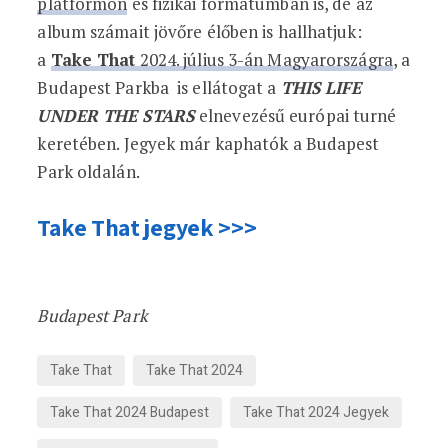
platformon
és fizikai formátumban is, de az
album számait jövőre élőben is hallhatjuk:
a
Take That
2024. július 3-án Magyarországra
, a
Budapest Parkba is ellátogat a
THIS LIFE
UNDER THE STARS
elnevezésű európai turné
keretében. Jegyek már kaphatók a Budapest
Park oldalán.
Take That jegyek >>>
Budapest Park
Take That
Take That 2024
Take That 2024 Budapest
Take That 2024 Jegyek