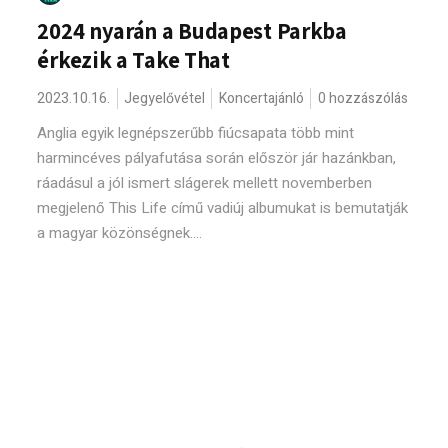
2024 nyarán a Budapest Parkba
érkezik a Take That
2023.10.16.
Jegyelővétel
Koncertajánló
0 hozzászólás
Anglia egyik legnépszerűbb fiúcsapata több mint
harmincéves pályafutása során először jár hazánkban,
ráadásul a jól ismert slágerek mellett novemberben
megjelenő This Life című vadiúj albumukat is bemutatják
a magyar közönségnek....
Keresés: