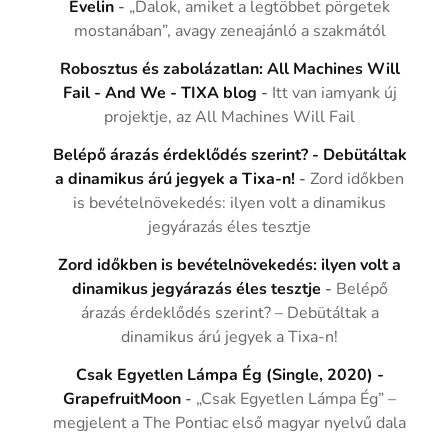
Evelin
-
„Dalok, amiket a legtöbbet pörgetek
mostanában”, avagy zeneajánló a szakmától
Robosztus és zabolázatlan: All Machines Will
Fail - And We - TIXA blog
-
Itt van iamyank új
projektje, az All Machines Will Fail
Belépő árazás érdeklődés szerint? - Debütáltak
a dinamikus árú jegyek a Tixa-n!
-
Zord időkben
is bevételnövekedés: ilyen volt a dinamikus
jegyárazás éles tesztje
Zord időkben is bevételnövekedés: ilyen volt a
dinamikus jegyárazás éles tesztje
-
Belépő
árazás érdeklődés szerint? – Debütáltak a
dinamikus árú jegyek a Tixa-n!
Csak Egyetlen Lámpa Ég (Single, 2020) -
GrapefruitMoon
-
„Csak Egyetlen Lámpa Ég” –
megjelent a The Pontiac első magyar nyelvű dala