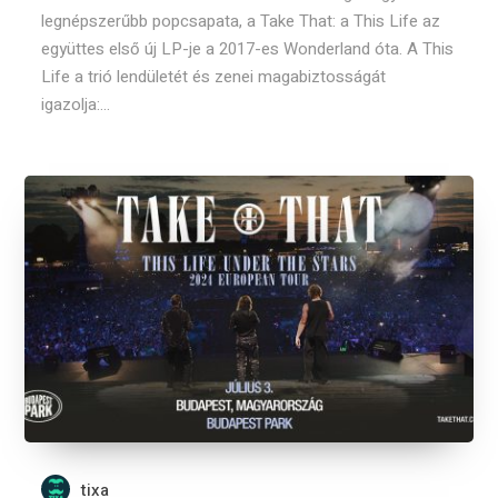
legnépszerűbb popcsapata, a Take That: a This Life az
együttes első új LP-je a 2017-es Wonderland óta. A This
Life a trió lendületét és zenei magabiztosságát
igazolja:...
tixa