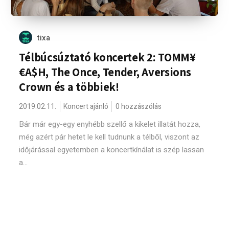
tixa
Télbúcsúztató koncertek 2: TOMM¥
€A$H, The Once, Tender, Aversions
Crown és a többiek!
2019.02.11.
Koncert ajánló
0 hozzászólás
Bár már egy-egy enyhébb szellő a kikelet illatát hozza,
még azért pár hetet le kell tudnunk a télből, viszont az
időjárással egyetemben a koncertkínálat is szép lassan
a...