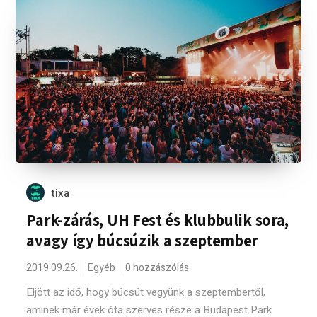
tixa
Park-zárás, UH Fest és klubbulik sora,
avagy így búcsúzik a szeptember
2019.09.26.
Egyéb
0 hozzászólás
Eljött az idő, hogy búcsút vegyünk a szeptembertől,
aminek már évek óta szerves része a Budapest Park