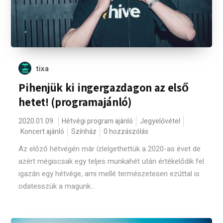
tixa
Pihenjük ki ingergazdagon az első
hetet! (programajánló)
2020.01.09.
Hétvégi program ajánló
Jegyelővétel
Koncert ajánló
Színház
0 hozzászólás
Az előző hétvégén már ízlelgethettük a 2020-as évet de
azért mégiscsak egy teljes munkahét után értékelődik fel
igazán egy hétvége, ami mellé természetesen ezúttal is
odatesszük a magunk...