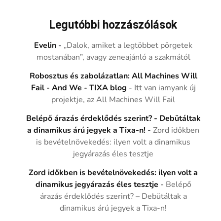
Legutóbbi hozzászólások
Evelin
-
„Dalok, amiket a legtöbbet pörgetek
mostanában”, avagy zeneajánló a szakmától
Robosztus és zabolázatlan: All Machines Will
Fail - And We - TIXA blog
-
Itt van iamyank új
projektje, az All Machines Will Fail
Belépő árazás érdeklődés szerint? - Debütáltak
a dinamikus árú jegyek a Tixa-n!
-
Zord időkben
is bevételnövekedés: ilyen volt a dinamikus
jegyárazás éles tesztje
Zord időkben is bevételnövekedés: ilyen volt a
dinamikus jegyárazás éles tesztje
-
Belépő
árazás érdeklődés szerint? – Debütáltak a
dinamikus árú jegyek a Tixa-n!