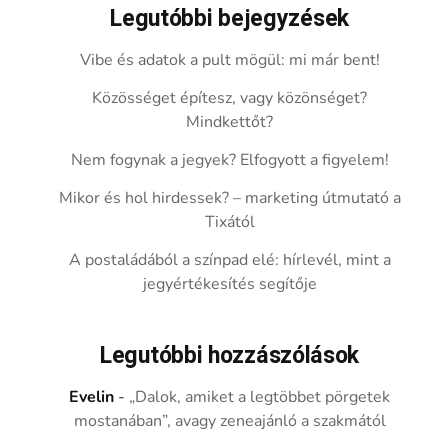
Legutóbbi bejegyzések
Vibe és adatok a pult mögül: mi már bent!
Közösséget építesz, vagy közönséget?
Mindkettőt?
Nem fogynak a jegyek? Elfogyott a figyelem!
Mikor és hol hirdessek? – marketing útmutató a
Tixától
A postaládából a színpad elé: hírlevél, mint a
jegyértékesítés segítője
Legutóbbi hozzászólások
Evelin
-
„Dalok, amiket a legtöbbet pörgetek
mostanában”, avagy zeneajánló a szakmától