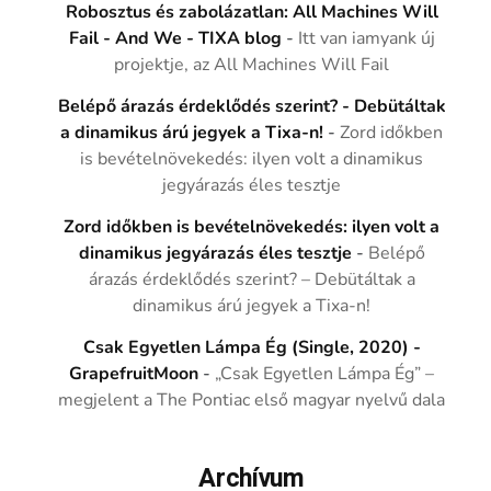
Robosztus és zabolázatlan: All Machines Will
Fail - And We - TIXA blog
-
Itt van iamyank új
projektje, az All Machines Will Fail
Belépő árazás érdeklődés szerint? - Debütáltak
a dinamikus árú jegyek a Tixa-n!
-
Zord időkben
is bevételnövekedés: ilyen volt a dinamikus
jegyárazás éles tesztje
Zord időkben is bevételnövekedés: ilyen volt a
dinamikus jegyárazás éles tesztje
-
Belépő
árazás érdeklődés szerint? – Debütáltak a
dinamikus árú jegyek a Tixa-n!
Csak Egyetlen Lámpa Ég (Single, 2020) -
GrapefruitMoon
-
„Csak Egyetlen Lámpa Ég” –
megjelent a The Pontiac első magyar nyelvű dala
Archívum