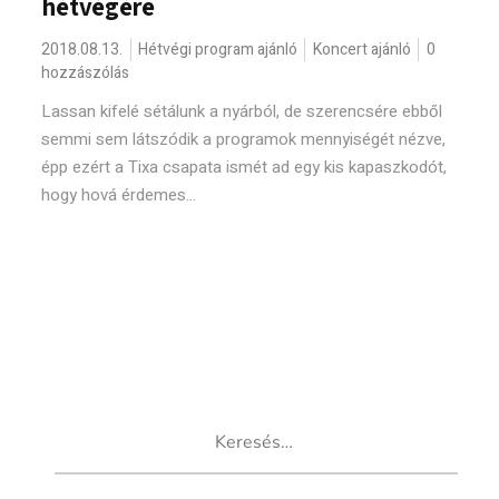
hétvégére
2018.08.13.
Hétvégi program ajánló
Koncert ajánló
0
hozzászólás
Lassan kifelé sétálunk a nyárból, de szerencsére ebből
semmi sem látszódik a programok mennyiségét nézve,
épp ezért a Tixa csapata ismét ad egy kis kapaszkodót,
hogy hová érdemes...
Keresés: