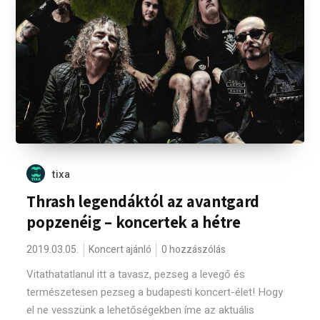
tixa
Thrash legendáktól az avantgard
popzenéig – koncertek a hétre
2019.03.05.
Koncert ajánló
0 hozzászólás
Vitathatatlanul itt a tavasz, pezseg a levegő és
természetesen pezseg a budapesti koncert-élet! Hogy
el ne vesszünk a lehetőségekben íme az aktuális