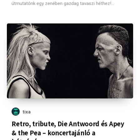
útmutatónk egy zenében gazdag tavaszi héthez!...
tixa
Retro, tribute, Die Antwoord és Apey
& the Pea – koncertajánló a