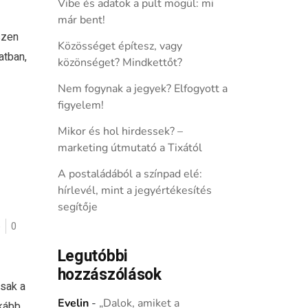
Vibe és adatok a pult mögül: mi
már bent!
szen
Közösséget építesz, vagy
atban,
közönséget? Mindkettőt?
Nem fogynak a jegyek? Elfogyott a
figyelem!
Mikor és hol hirdessek? –
marketing útmutató a Tixától
A postaládából a színpad elé:
hírlevél, mint a jegyértékesítés
segítője
ó
0
Legutóbbi
hozzászólások
csak a
Evelin
-
„Dalok, amiket a
kább