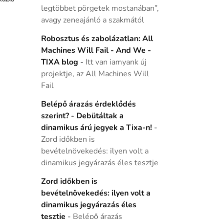
legtöbbet pörgetek mostanában”,
avagy zeneajánló a szakmától
Robosztus és zabolázatlan: All
Machines Will Fail - And We -
TIXA blog
-
Itt van iamyank új
projektje, az All Machines Will
Fail
Belépő árazás érdeklődés
szerint? - Debütáltak a
dinamikus árú jegyek a Tixa-n!
-
Zord időkben is
bevételnövekedés: ilyen volt a
dinamikus jegyárazás éles tesztje
Zord időkben is
bevételnövekedés: ilyen volt a
dinamikus jegyárazás éles
tesztje
-
Belépő árazás