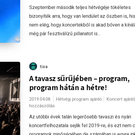
Szeptember második teljes hétvégéje tökéletes
bizonyíték arra, hogy van lendület az őszben is, hi
nem elég, hogy koncertekből is akad bőven a kínál
még pár fesztiválízű pillanatot is...
tixa
A tavasz sűrűjében – program,
program hátán a hétre!
2019.04.08.
Hétvégi program ajánló
Koncert ajánl
hozzászólás
Az utóbbi évek talán legerősebb tavaszi és nyári
koncertfelhozatala sejlik fel 2019-re, és ezt nem 
programok minőségében de számában is egyre in