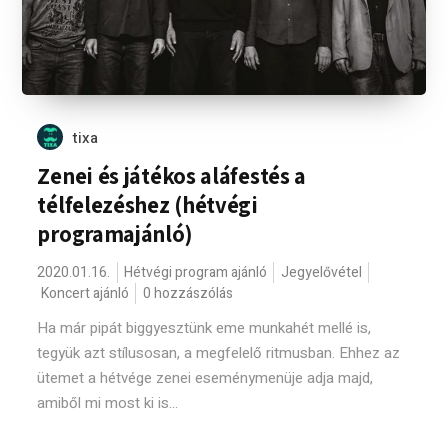
tixa
Zenei és játékos aláfestés a
télfelezéshez (hétvégi
programajánló)
2020.01.16.
Hétvégi program ajánló
Jegyelővétel
Koncert ajánló
0 hozzászólás
Ha már pipát biggyesztünk eme munkahét mellé is,
tegyük azt stílusosan, a megfelelő ritmusban. Ehhez az
ütemet a hétvége zenei eseménymenüje adja majd,
amiből mi most ki is...