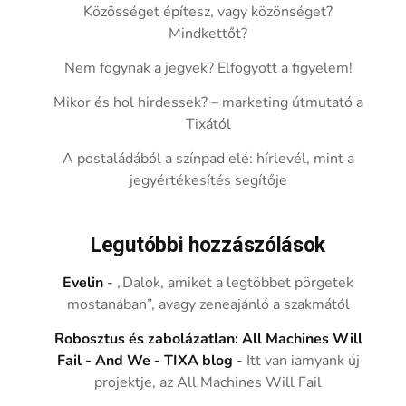
Közösséget építesz, vagy közönséget?
Mindkettőt?
Nem fogynak a jegyek? Elfogyott a figyelem!
Mikor és hol hirdessek? – marketing útmutató a
Tixától
A postaládából a színpad elé: hírlevél, mint a
jegyértékesítés segítője
Legutóbbi hozzászólások
Evelin
-
„Dalok, amiket a legtöbbet pörgetek
mostanában”, avagy zeneajánló a szakmától
Robosztus és zabolázatlan: All Machines Will
Fail - And We - TIXA blog
-
Itt van iamyank új
projektje, az All Machines Will Fail