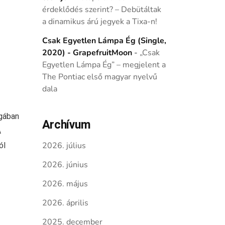
érdeklődés szerint? – Debütáltak
a dinamikus árú jegyek a Tixa-n!
Csak Egyetlen Lámpa Ég (Single,
2020) - GrapefruitMoon
-
„Csak
Egyetlen Lámpa Ég” – megjelent a
The Pontiac első magyar nyelvű
dala
gában
Archívum
A
ól
2026. július
2026. június
2026. május
2026. április
2025. december