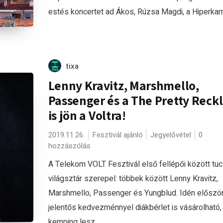
estés koncertet ad Ákos, Rúzsa Magdi, a Hiperkarma
tixa
Lenny Kravitz, Marshmello,
Passenger és a The Pretty Reck
is jön a Voltra!
2019.11.26.
Fesztivál ajánló
Jegyelővétel
0
hozzászólás
A Telekom VOLT Fesztivál első fellépői között tuc
világsztár szerepel: többek között Lenny Kravitz,
Marshmello, Passenger és Yungblud. Idén előszö
jelentős kedvezménnyel diákbérlet is vásárolható,
kemping lesz,...