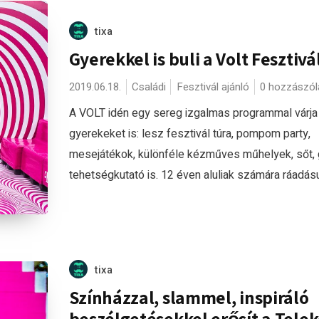
tixa
Gyerekkel is buli a Volt Fesztivá
2019.06.18.
Családi
Fesztivál ajánló
0 hozzászól
A VOLT idén egy sereg izgalmas programmal várja
gyerekeket is: lesz fesztivál túra, pompom party,
mesejátékok, különféle kézműves műhelyek, sőt,
tehetségkutató is. 12 éven aluliak számára ráadásul
tixa
Színházzal, slammel, inspiráló
beszélgetésekkel erősít a Tele