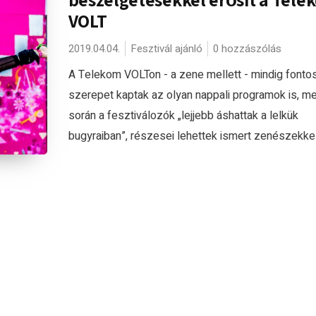
VOLT
2019.04.04.
Fesztivál ajánló
0 hozzászólás
A Telekom VOLTon - a zene mellett - mindig fonto
szerepet kaptak az olyan nappali programok is, m
során a fesztiválozók „lejjebb áshattak a lelkük
bugyraiban”, részesei lehettek ismert zenészekkel.