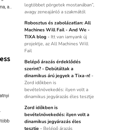
legtöbbet pörgetek mostanában”,
, a...
avagy zeneajánló a szakmától
Robosztus és zabolázatlan: All
Machines Will Fail - And We -
TIXA blog
-
Itt van iamyank új
projektje, az All Machines Will
Fail
less
Belépő árazás érdeklődés
szerint? - Debütáltak a
dinamikus árú jegyek a Tixa-n!
-
Zord időkben is
bevételnövekedés: ilyen volt a
atnyi
dinamikus jegyárazás éles tesztje
Zord időkben is
r
bevételnövekedés: ilyen volt a
 több
dinamikus jegyárazás éles
tesztje
-
Belépő árazás