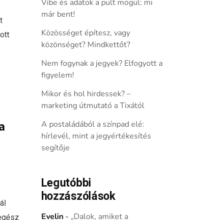
Vibe és adatok a pult mögül: mi
már bent!
t
Közösséget építesz, vagy
ott
közönséget? Mindkettőt?
Nem fogynak a jegyek? Elfogyott a
figyelem!
Mikor és hol hirdessek? –
marketing útmutató a Tixától
a
A postaládából a színpad elé:
hírlevél, mint a jegyértékesítés
segítője
Legutóbbi
hozzászólások
ál
Evelin
-
„Dalok, amiket a
 egész