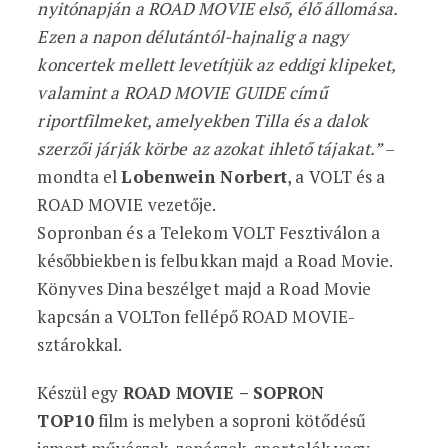
nyitónapján a ROAD MOVIE első, élő állomása.
Ezen a napon délutántól-hajnalig a nagy
koncertek mellett levetítjük az eddigi klipeket,
valamint a ROAD MOVIE GUIDE című
riportfilmeket, amelyekben Tilla és a dalok
szerzői járják körbe az azokat ihlető tájakat.”
–
mondta el
Lobenwein Norbert
, a VOLT és a
ROAD MOVIE vezetője.
Sopronban és a Telekom VOLT Fesztiválon a
későbbiekben is felbukkan majd a Road Movie.
Könyves Dina beszélget majd a Road Movie
kapcsán a VOLTon fellépő ROAD MOVIE-
sztárokkal.
Készül egy
ROAD MOVIE – SOPRON
TOP10
film is melyben a soproni kötődésű