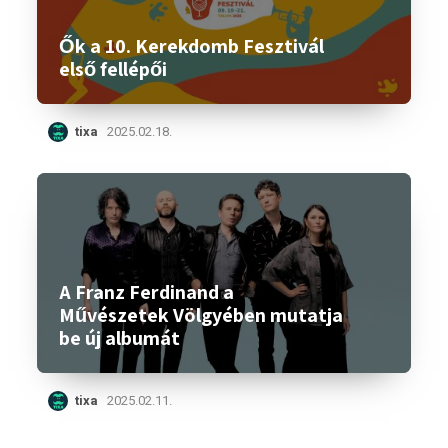
Ők a 10. Kerekdomb Fesztivál
első fellépői
tixa
2025.02.18.
A Franz Ferdinand a
Művészetek Völgyében mutatja
be új albumát
tixa
2025.02.11.