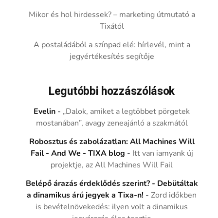
Mikor és hol hirdessek? – marketing útmutató a
Tixától
A postaládából a színpad elé: hírlevél, mint a
jegyértékesítés segítője
Legutóbbi hozzászólások
Evelin
-
„Dalok, amiket a legtöbbet pörgetek
mostanában”, avagy zeneajánló a szakmától
Robosztus és zabolázatlan: All Machines Will
Fail - And We - TIXA blog
-
Itt van iamyank új
projektje, az All Machines Will Fail
Belépő árazás érdeklődés szerint? - Debütáltak
a dinamikus árú jegyek a Tixa-n!
-
Zord időkben
is bevételnövekedés: ilyen volt a dinamikus