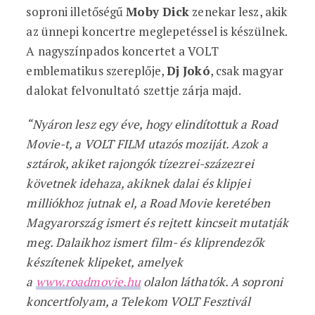
soproni illetőségű
Moby Dick
zenekar lesz, akik
az ünnepi koncertre meglepetéssel is készülnek.
A nagyszínpados koncertet a VOLT
emblematikus szereplője,
Dj Jokó
, csak magyar
dalokat felvonultató szettje zárja majd.
“Nyáron lesz egy éve, hogy elindítottuk a Road
Movie-t, a VOLT FILM utazós moziját. Azok a
sztárok, akiket rajongók tízezrei-százezrei
követnek idehaza, akiknek dalai és klipjei
milliókhoz jutnak el, a Road Movie keretében
Magyarország ismert és rejtett kincseit mutatják
meg. Dalaikhoz ismert film- és kliprendezők
készítenek klipeket, amelyek
a
www.roadmovie.hu
olalon láthatók. A soproni
koncertfolyam, a Telekom VOLT Fesztivál