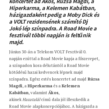
koncertet ad Ákos, Rúzsa Magdi, a
Hiperkarma, a Kelemen Kabátban,
házigazdaként pedig a Moby Dick és
a VOLT rezidensének számító Dj
Jokó lép színpadra. A Road Movie a
fesztivál többi napján is feltűnik
majd.
Június 30-án a Telekom VOLT Fesztivál 0.
napján ezúttal a Road Movie kapja a főszerepet,
a színpadon kora délutántól a Road Movie
kötődésű hazai kedvencek lépnek majd
színpadra. Egész estés koncertet ad majd
Rúzsa
Magdi
, a
Hiperkarma
és a
Kelemen
Kabátban
, valamint
Ákos
,
akinek
Hazatalál
című dala jól illeszkedik a
Road Movie alapkoncepciójához. A házigazda a