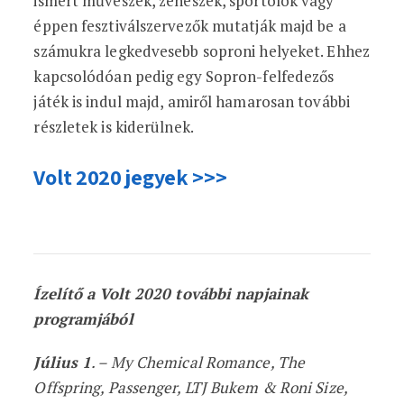
ismert művészek, zenészek, sportolók vagy
éppen fesztiválszervezők mutatják majd be a
számukra legkedvesebb soproni helyeket. Ehhez
kapcsolódóan pedig egy Sopron-felfedezős
játék is indul majd, amiről hamarosan további
részletek is kiderülnek.
Volt 2020 jegyek >>>
Ízelítő a Volt 2020 további napjainak
programjából
Július 1
. – My Chemical Romance, The
Offspring, Passenger, LTJ Bukem & Roni Size,