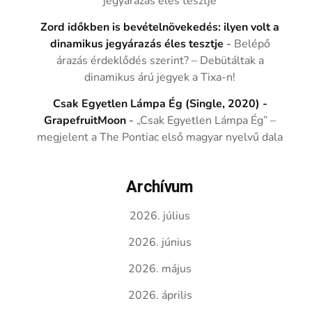
jegyárazás éles tesztje
Zord időkben is bevételnövekedés: ilyen volt a
dinamikus jegyárazás éles tesztje
-
Belépő
árazás érdeklődés szerint? – Debütáltak a
dinamikus árú jegyek a Tixa-n!
Csak Egyetlen Lámpa Ég (Single, 2020) -
GrapefruitMoon
-
„Csak Egyetlen Lámpa Ég” –
megjelent a The Pontiac első magyar nyelvű dala
Archívum
2026. július
2026. június
2026. május
2026. április