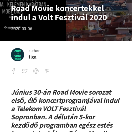
Road Movie koncertekkel
indul a Volt Fesztivál 2020
2020.03.06.
author:
tixa
Road Movie koncertekkel indul a Volt F
Június 30-án Road Movie sorozat
első, élő koncertprogramjával indul
a Telekom VOLT Fesztivál
Sopronban. A délután 5-kor
kezdődő programban egész estés