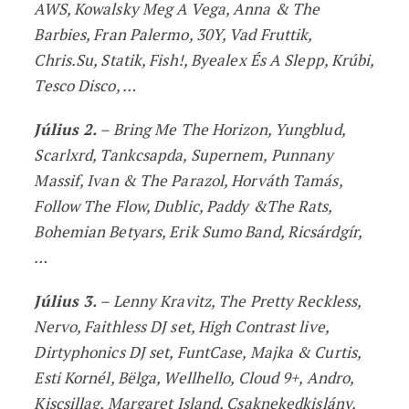
AWS, Kowalsky Meg A Vega, Anna & The
Barbies, Fran Palermo, 30Y, Vad Fruttik,
Chris.Su, Statik, Fish!, Byealex És A Slepp, Krúbi,
Tesco Disco, …
Július 2.
– Bring Me The Horizon, Yungblud,
Scarlxrd, Tankcsapda, Supernem, Punnany
Massif, Ivan & The Parazol, Horváth Tamás,
Follow The Flow, Dublic, Paddy &The Rats,
Bohemian Betyars, Erik Sumo Band, Ricsárdgír,
…
Július 3.
– Lenny Kravitz, The Pretty Reckless,
Nervo, Faithless DJ set, High Contrast live,
Dirtyphonics DJ set, FuntCase, Majka & Curtis,
Esti Kornél, Bëlga, Wellhello, Cloud 9+, Andro,
Kiscsillag, Margaret Island, Csaknekedkislány,