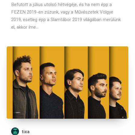
Befutott a július utolsó hétvégéje, és ha nem épp a
FEZEN 2019-en zúzunk, vagy a Művészetek Völgye
2019, esetleg épp a Slamtábor 2019 világában merülünk
el, akkor íme...
tixa