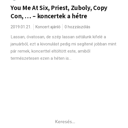
You Me At Six, Priest, Zuboly, Copy
Con, … – koncertek a hétre
2019.01.21.
Koncert ajánló
0 hozzászólás
Lassan, óvatosan, de szép lassan sétálunk kifelé a
januárból, ezt a kivonulást pedig mi segítené jobban mint
pár remek, koncerttel eltöltött este, amiből
természetesen ezen a héten is...
Keresés: