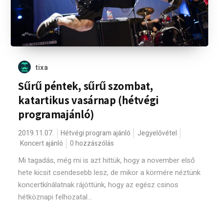
tixa
Sűrű péntek, sűrű szombat,
katartikus vasárnap (hétvégi
programajánló)
2019.11.07.
Hétvégi program ajánló
Jegyelővétel
Koncert ajánló
0 hozzászólás
Mi tagadás, még mi is azt hittük, hogy a november első
hete kicsit csendesebb lesz, de mikor a körmére néztünk
koncertkínálatnak rájöttünk, hogy az egész csinos
hétköznapi felhozatal...