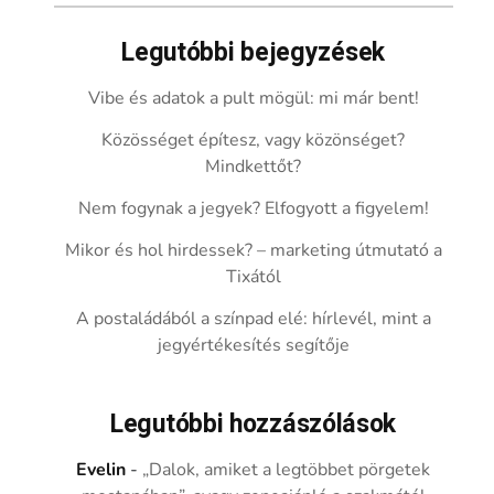
Legutóbbi bejegyzések
Vibe és adatok a pult mögül: mi már bent!
Közösséget építesz, vagy közönséget?
Mindkettőt?
Nem fogynak a jegyek? Elfogyott a figyelem!
Mikor és hol hirdessek? – marketing útmutató a
Tixától
A postaládából a színpad elé: hírlevél, mint a
jegyértékesítés segítője
Legutóbbi hozzászólások
Evelin
-
„Dalok, amiket a legtöbbet pörgetek