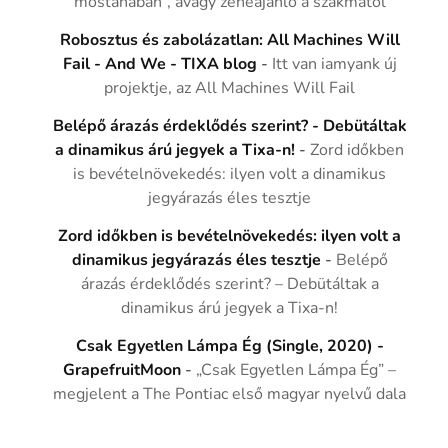
mostanában”, avagy zeneajánló a szakmától
Robosztus és zabolázatlan: All Machines Will
Fail - And We - TIXA blog
-
Itt van iamyank új
projektje, az All Machines Will Fail
Belépő árazás érdeklődés szerint? - Debütáltak
a dinamikus árú jegyek a Tixa-n!
-
Zord időkben
is bevételnövekedés: ilyen volt a dinamikus
jegyárazás éles tesztje
Zord időkben is bevételnövekedés: ilyen volt a
dinamikus jegyárazás éles tesztje
-
Belépő
árazás érdeklődés szerint? – Debütáltak a
dinamikus árú jegyek a Tixa-n!
Csak Egyetlen Lámpa Ég (Single, 2020) -
GrapefruitMoon
-
„Csak Egyetlen Lámpa Ég” –
megjelent a The Pontiac első magyar nyelvű dala