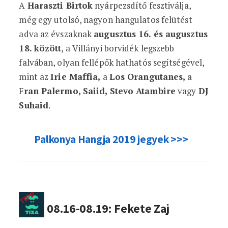
A
Haraszti Birtok
nyárpezsdítő fesztiválja,
még egy utolsó, nagyon hangulatos felütést
adva az évszaknak
augusztus 16. és augusztus
18. között
, a Villányi borvidék legszebb
falvában, olyan fellépők hathatós segítségével,
mint az
Irie Maffia,
a
Los Orangutanes,
a
F
ran Palermo, Saiid, Stevo Atambire
vagy
DJ
Suhaid
.
Palkonya Hangja 2019 jegyek >>>
08.16-08.19: Fekete Zaj