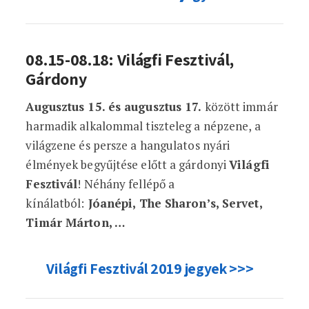
08.15-08.18: Világfi Fesztivál,
Gárdony
Augusztus 15. és augusztus 17.
között immár
harmadik alkalommal tiszteleg a népzene, a
világzene és persze a hangulatos nyári
élmények begyűjtése előtt a gárdonyi
Világfi
Fesztivál
! Néhány fellépő a
kínálatból:
Jóanépi, The Sharon’s, Servet,
Timár Márton, …
Világfi Fesztivál 2019 jegyek >>>