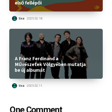
első fellépői
tixa
2025.02.18.
A Franz Ferdinand a
Művészetek Völgyében mutatja
be új albumát
tixa
2025.02.11.
One Comment