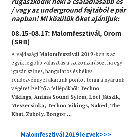
rugaszkodik neki a családiasabb és
/ vagy az underground fajtából e pár
napban! Mi közülük őket ajánljuk:
08.15-08.17: Malomfesztivál, Orom
(SRB)
A vajdasági
Malomfesztivál 2019
-ben is az
egyik legjobb választás a szezonzárásoz, ha egy
igazán színes, hangulatos és békés
rendezvénnyel akarunk pontot tenni a nyarunk
végére! Ízelítő a fellépőkből:
Techno
Vikings, Anima Sound Sytem, Lóci Játszik,
Meszecsinka, Techno Vikings, Naked, The
Khat, Zuboly, Bongor …
Malomfesztivál 2019 jegyek >>>