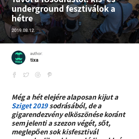
underground fesztiválok a
hétre
2019.08.12.
author:
tixa
Távol a fősodrástól: kis- és underground
Még a hét elejére alaposan kijut a
Sziget 2019
sodrásából, de a
gigarendezvény elköszönése koránt
sem jelenti a szezon végét, sőt,
meglepően sok kisfesztivál