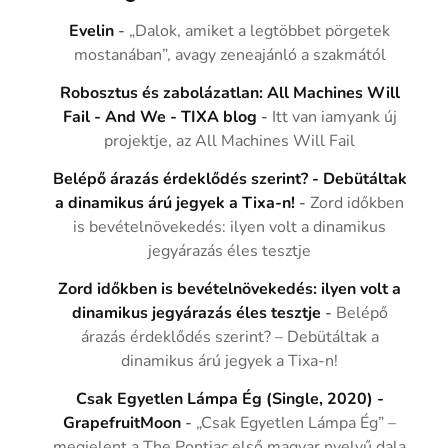
Evelin
-
„Dalok, amiket a legtöbbet pörgetek
mostanában”, avagy zeneajánló a szakmától
Robosztus és zabolázatlan: All Machines Will
Fail - And We - TIXA blog
-
Itt van iamyank új
projektje, az All Machines Will Fail
Belépő árazás érdeklődés szerint? - Debütáltak
a dinamikus árú jegyek a Tixa-n!
-
Zord időkben
is bevételnövekedés: ilyen volt a dinamikus
jegyárazás éles tesztje
Zord időkben is bevételnövekedés: ilyen volt a
dinamikus jegyárazás éles tesztje
-
Belépő
árazás érdeklődés szerint? – Debütáltak a
dinamikus árú jegyek a Tixa-n!
Csak Egyetlen Lámpa Ég (Single, 2020) -
GrapefruitMoon
-
„Csak Egyetlen Lámpa Ég” –
megjelent a The Pontiac első magyar nyelvű dala