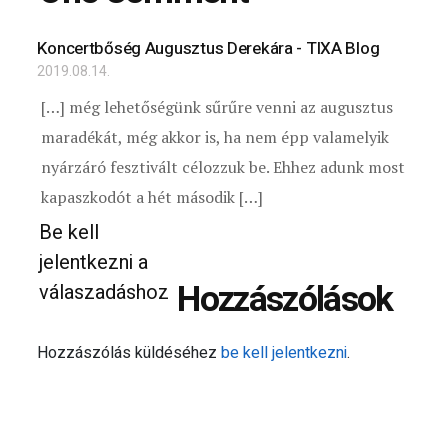
Koncertbőség Augusztus Derekára - TIXA Blog
2019.08.14.
[…] még lehetőségünk sűrűre venni az augusztus
maradékát, még akkor is, ha nem épp valamelyik
nyárzáró fesztivált célozzuk be. Ehhez adunk most
kapaszkodót a hét második […]
Be kell
jelentkezni a
Hozzászólások
válaszadáshoz
Hozzászólás küldéséhez
be kell jelentkezni
.