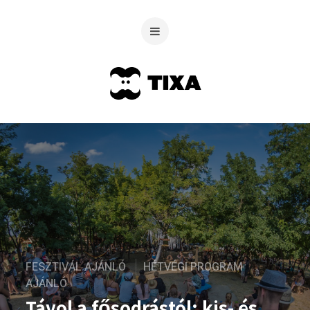
FESZTIVÁL AJÁNLÓ
HÉTVÉGI PROGRAM
AJÁNLÓ
Távol a fősodrástól: kis- és