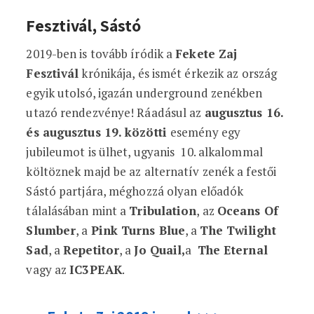
Fesztivál, Sástó
2019-ben is tovább íródik a
Fekete Zaj
Fesztivál
krónikája, és ismét érkezik az ország
egyik utolsó, igazán underground zenékben
utazó rendezvénye! Ráadásul az
augusztus 16.
és augusztus 19. közötti
esemény egy
jubileumot is ülhet, ugyanis 10. alkalommal
költöznek majd be az alternatív zenék a festői
Sástó partjára, méghozzá olyan előadók
tálalásában mint a
Tribulation
, az
Oceans Of
Slumber
, a
Pink Turns Blue
, a
The Twilight
Sad
, a
Repetitor
, a
Jo Quail,
a
The Eternal
vagy az
IC3PEAK
.