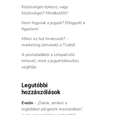
Közösséget építesz, vagy
közönséget? Mindkettőt?
Nem fogynak a jegyek? Elfogyott a
figyelem!
Mikor és hol hirdessek? –
marketing útmutató a Tixától
A postaládából a színpad elé:
hírlevél, mint a jegyértékesítés
segítője
Legutóbbi
hozzászólások
Evelin
-
„Dalok, amiket a
legtöbbet pörgetek mostanában”,