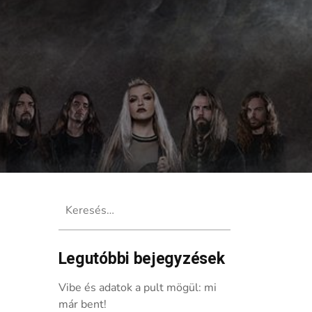
Keresés:
Legutóbbi bejegyzések
Vibe és adatok a pult mögül: mi
már bent!