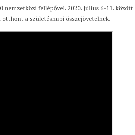
 nemzetközi fellépővel. 2020. július 6-11. között
d otthont a születésnapi összejövetelnek.