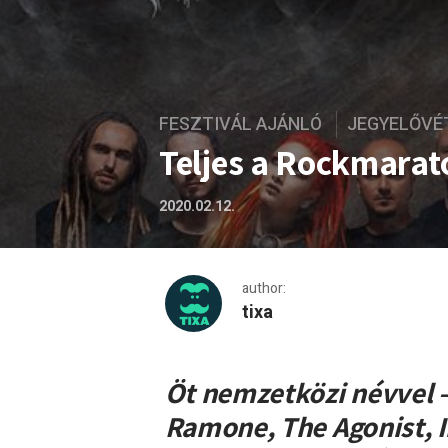
FESZTIVÁL AJÁNLÓ
JEGYELŐVÉ
Teljes a Rockmarat
2020.02.12.
author:
tixa
Teljes a Rockmaraton 2020
Öt nemzetközi névvel 
Ramone, The Agonist, I