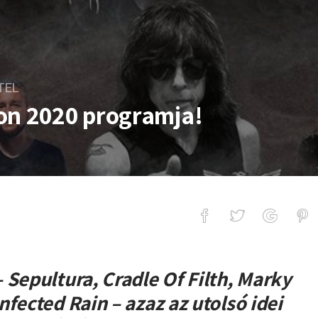
TEL
on 2020 programja!
 programja!
–
Sepultura, Cradle Of Filth, Marky
nfected Rain –
azaz az utolsó idei