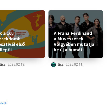
 a 10.
A Franz Ferdinand
erekdomb
a Művészetek
sztivál első
Völgyében mutatja
llépői
be új albumát
tixa
2025.02.18.
tixa
2025.02.11.
ezni
.