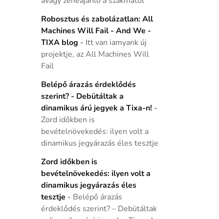
avagy zeneajánló a szakmától
Robosztus és zabolázatlan: All
Machines Will Fail - And We -
TIXA blog
-
Itt van iamyank új
projektje, az All Machines Will
Fail
Belépő árazás érdeklődés
szerint? - Debütáltak a
dinamikus árú jegyek a Tixa-n!
-
Zord időkben is
bevételnövekedés: ilyen volt a
dinamikus jegyárazás éles tesztje
Zord időkben is
bevételnövekedés: ilyen volt a
dinamikus jegyárazás éles
tesztje
-
Belépő árazás
érdeklődés szerint? – Debütáltak