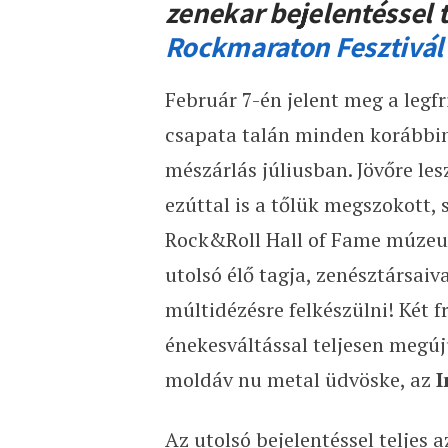
zenekar bejelentéssel t
Rockmaraton Fesztivál
Február 7-én jelent meg a legf
csapata talán minden korábbiná
mészárlás júliusban. Jövőre les
ezúttal is a tőlük megszokott, 
Rock&Roll Hall of Fame múzeu
utolsó élő tagja, zenésztársaiv
múltidézésre felkészülni! Két f
énekesváltással teljesen megú
moldáv nu metal üdvöske, az
I
Az utolsó bejelentéssel teljes