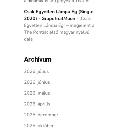
a dinamikus árú jegyek a Tixa-n!
Csak Egyetlen Lámpa Ég (Single,
2020) - GrapefruitMoon
-
„Csak
Egyetlen Lámpa Ég” – megjelent a
The Pontiac első magyar nyelvű
dala
Archívum
2026. július
2026. június
2026. május
2026. április
2025. december
2025. október