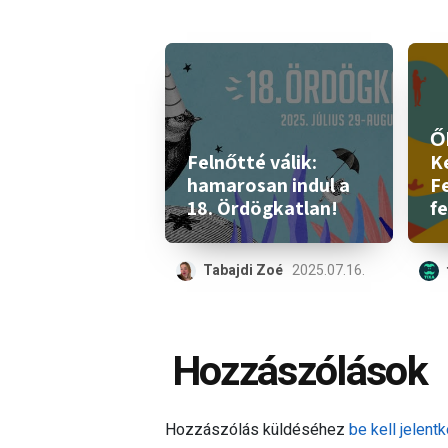
Ők
Felnőtté válik:
K
hamarosan indul a
Fe
18. Ördögkatlan!
fe
Tabajdi Zoé
2025.07.16.
Hozzászólások
Hozzászólás küldéséhez
be kell jelentk