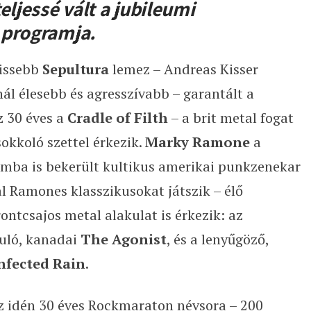
eljessé vált a jubileumi
programja.
rissebb
Sepultura
lemez – Andreas Kisser
l élesebb és agresszívabb – garantált a
z 30 éves a
Cradle of Filth
– a brit metal fogat
sokkoló szettel érkezik.
Marky Ramone
a
mba is bekerült kultikus amerikai punkzenekar
al Ramones klasszikusokat játszik – élő
rontcsajos metal alakulat is érkezik: az
juló, kanadai
The Agonist
, és a lenyűgöző,
nfected Rain
.
 az idén 30 éves Rockmaraton névsora – 200