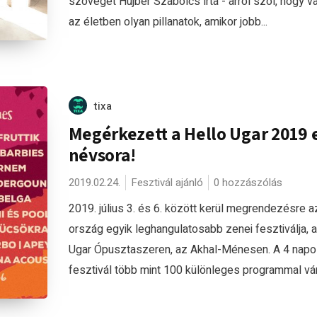
szövegét Hujber Szabolcs írta - arról szól, hogy v
az életben olyan pillanatok, amikor jobb...
tixa
Megérkezett a Hello Ugar 2019 
névsora!
2019.02.24.
Fesztivál ajánló
0 hozzászólás
2019. július 3. és 6. között kerül megrendezésre a
ország egyik leghangulatosabb zenei fesztiválja, a
Ugar Ópusztaszeren, az Akhal-Ménesen. A 4 napo
fesztivál több mint 100 különleges programmal vár.