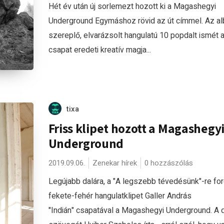
Hét év után új sorlemezt hozott ki a Magashegyi
Underground Egymáshoz rövid az út címmel. Az a
szereplő, elvarázsolt hangulatú 10 popdalt ismét 
csapat eredeti kreatív magja...
tixa
Friss klipet hozott a Magashegy
Underground
2019.09.06.
Zenekar hírek
0 hozzászólás
Legújabb dalára, a "A legszebb tévedésünk"-re for
fekete-fehér hangulatklipet Galler András
"Indián" csapatával a Magashegyi Underground. A 