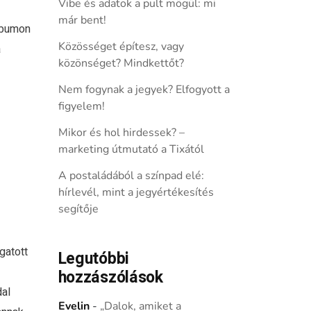
Vibe és adatok a pult mögül: mi
már bent!
lbumon
Közösséget építesz, vagy
a
közönséget? Mindkettőt?
Nem fogynak a jegyek? Elfogyott a
figyelem!
Mikor és hol hirdessek? –
marketing útmutató a Tixától
i
A postaládából a színpad elé:
hírlevél, mint a jegyértékesítés
segítője
gatott
Legutóbbi
hozzászólások
dal
Evelin
-
„Dalok, amiket a