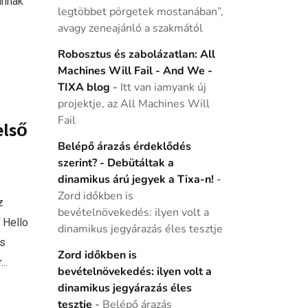
annak
legtöbbet pörgetek mostanában”,
avagy zeneajánló a szakmától
Robosztus és zabolázatlan: All
Machines Will Fail - And We -
TIXA blog
-
Itt van iamyank új
projektje, az All Machines Will
Fail
első
Belépő árazás érdeklődés
szerint? - Debütáltak a
dinamikus árú jegyek a Tixa-n!
-
Zord időkben is
z
bevételnövekedés: ilyen volt a
 Hello
dinamikus jegyárazás éles tesztje
s
Zord időkben is
..
bevételnövekedés: ilyen volt a
dinamikus jegyárazás éles
tesztje
-
Belépő árazás