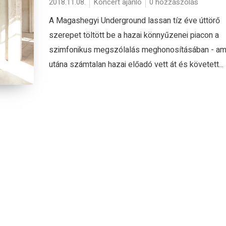
2018.11.08.
Koncert ajánló
0 hozzászólás
A Magashegyi Underground lassan tíz éve úttörő
szerepet töltött be a hazai könnyűzenei piacon a
szimfonikus megszólalás meghonosításában - am
utána számtalan hazai előadó vett át és követett...