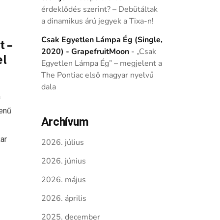
érdeklődés szerint? – Debütáltak
a dinamikus árú jegyek a Tixa-n!
Csak Egyetlen Lámpa Ég (Single,
t –
2020) - GrapefruitMoon
-
„Csak
el
Egyetlen Lámpa Ég” – megjelent a
The Pontiac első magyar nyelvű
dala
a
enű
Archívum
ar
2026. július
2026. június
2026. május
2026. április
2025. december