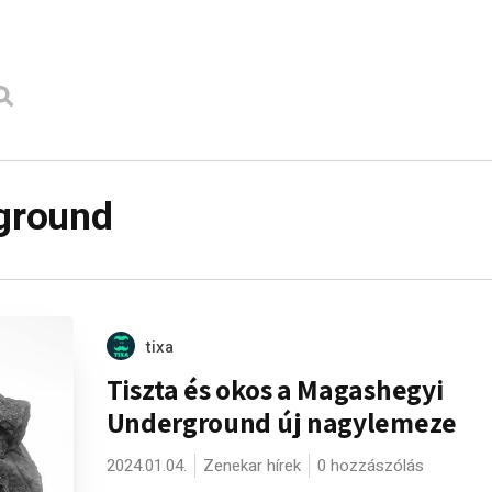
ground
tixa
Tiszta és okos a Magashegyi
Underground új nagylemeze
2024.01.04.
Zenekar hírek
0 hozzászólás