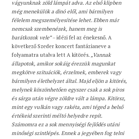
vágyunknak zöld lámpát adva. Az első klipben
még menekülök a dinó elől, ami bármilyen
félelem megszemélyesítése lehet. Ebben már
nemcsak szembenézek, hanem meg is
barátkozok vele”
– idézi fel az énekesnő. A
következő Szeder koncert fantázianeve a
folyamatra utalva lett A kitörés.
„Vannak
állapotok, amikor sokáig érezzük magunkat
megkötve szituációk, érzelmek, emberek vagy
bármilyen élethelyzet által. Majd eljön a kitörés,
melynek köszönhetően egyszer csak a sok piros
és sárga után végre zöldre vált a lámpa. Kitörsz,
mint egy vulkán vagy rakéta, ami téged a belső
értékeid szerinti méltó helyedre repít.
Számomra ez a sok mennyiségi fejlődés utáni
minőségi szintlépés. Ennek a jegyében fog telni