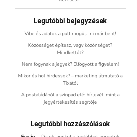
Legutóbbi bejegyzések
Vibe és adatok a pult mögül: mi már bent!
Közösséget építesz, vagy közönséget?
Mindkettőt?
Nem fogynak a jegyek? Elfogyott a figyelem!
Mikor és hol hirdessek? – marketing útmutató a
Tixától
A postaládából a színpad elé: hírlevél, mint a
jegyértékesítés segítője
Legutóbbi hozzászólások
Evelin
-
„Dalok, amiket a legtöbbet pörgetek