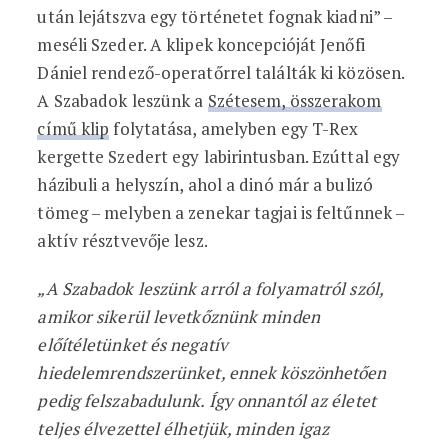
után lejátszva egy történetet fognak kiadni” –
meséli Szeder. A klipek koncepcióját Jenőfi
Dániel rendező-operatőrrel találták ki közösen.
A Szabadok leszünk a
Szétesem, összerakom
című klip
folytatása, amelyben egy T-Rex
kergette Szedert egy labirintusban. Ezúttal egy
házibuli a helyszín, ahol a dinó már a bulizó
tömeg – melyben a zenekar tagjai is feltűnnek –
aktív résztvevője lesz.
„A Szabadok leszünk arról a folyamatról szól,
amikor sikerül levetkőznünk minden
előítéletünket és negatív
hiedelemrendszerünket, ennek köszönhetően
pedig felszabadulunk. Így onnantól az életet
teljes élvezettel élhetjük, minden igaz