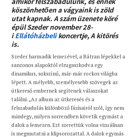
amikor felszabadulunk, és ennek
köszönhetően a vágyaink is zöld
utat kapnak. A szám üzenete köré
épül Szeder november 28-
i
Ellátóházbeli
koncertje, A kitörés
is.
Szeder harmadik lemezével, a Bátran lépekkel a
sanzonos alapoktól elrugaszkodva egy
dinamikus, sokszínű, már-már rockos világba
lépett. A mélyebb, személyesebb szövegek az
útkereső embernek segítenek válaszokat
találni. „Az album az útkeresés és a
felszabadulás különböző fázisairól szól, így nem
mindegy, milyen sorrendben követik egymást a
dalok a lemezen. Ezt szerettük volna vizuálisan
is megmutatni a klipsorozattal. A dalok egymás