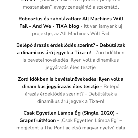
mostanában”, avagy zeneajánló a szakmától
Robosztus és zabolázatlan: All Machines Will
Fail - And We - TIXA blog
-
Itt van iamyank új
projektje, az All Machines Will Fail
Belépő árazás érdeklődés szerint? - Debütáltak
a dinamikus árú jegyek a Tixa-n!
-
Zord időkben
is bevételnövekedés: ilyen volt a dinamikus
jegyárazás éles tesztje
Zord időkben is bevételnövekedés: ilyen volt a
dinamikus jegyárazás éles tesztje
-
Belépő
árazás érdeklődés szerint? – Debütáltak a
dinamikus árú jegyek a Tixa-n!
Csak Egyetlen Lámpa Ég (Single, 2020) -
GrapefruitMoon
-
„Csak Egyetlen Lámpa Ég” –
megjelent a The Pontiac első magyar nyelvű dala