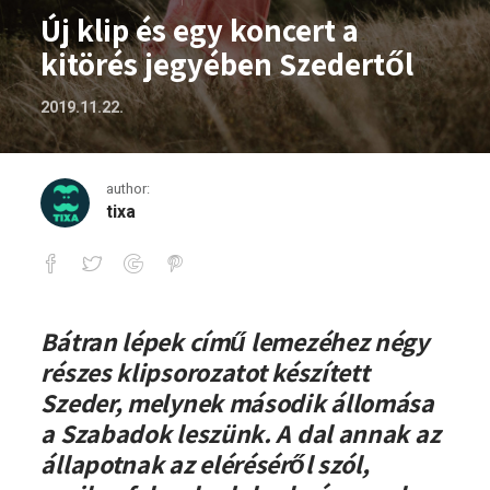
Új klip és egy koncert a
kitörés jegyében Szedertől
2019.11.22.
author:
tixa
Új klip és egy koncert a kitörés jegyéb
Bátran lépek című lemezéhez négy
részes klipsorozatot készített
Szeder, melynek második állomása
a Szabadok leszünk. A dal annak az
állapotnak az eléréséről szól,