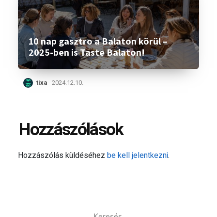
10 nap gasztro a Balaton körül –
2025-ben is Taste Balaton!
tixa
2024.12.10.
Hozzászólások
Hozzászólás küldéséhez
be kell jelentkezni
.
Keresés: