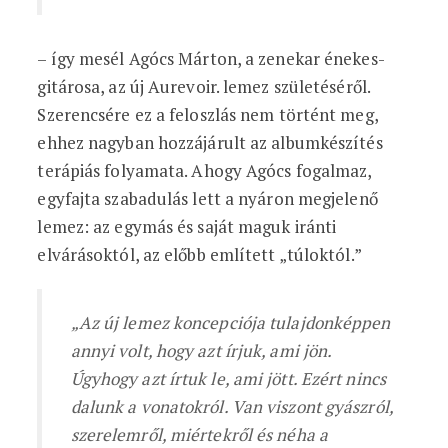
– így mesél Agócs Márton, a zenekar énekes-
gitárosa, az új Aurevoir. lemez születéséről.
Szerencsére ez a feloszlás nem történt meg,
ehhez nagyban hozzájárult az albumkészítés
terápiás folyamata. Ahogy Agócs fogalmaz,
egyfajta szabadulás lett a nyáron megjelenő
lemez: az egymás és saját maguk iránti
elvárásoktól, az előbb említett „túloktól.”
„Az új lemez koncepciója tulajdonképpen
annyi volt, hogy azt írjuk, ami jön.
Úgyhogy azt írtuk le, ami jött. Ezért nincs
dalunk a vonatokról. Van viszont gyászról,
szerelemről, miértekről és néha a