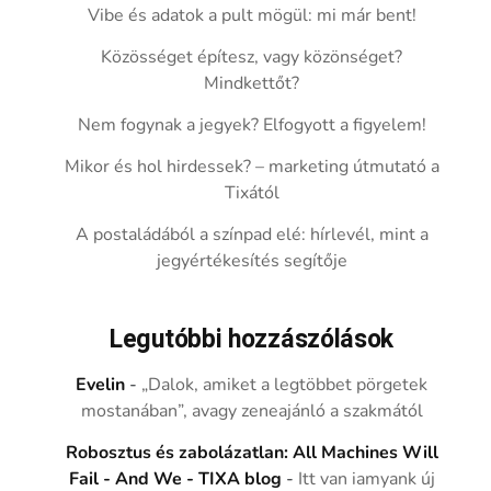
Vibe és adatok a pult mögül: mi már bent!
Közösséget építesz, vagy közönséget?
Mindkettőt?
Nem fogynak a jegyek? Elfogyott a figyelem!
Mikor és hol hirdessek? – marketing útmutató a
Tixától
A postaládából a színpad elé: hírlevél, mint a
jegyértékesítés segítője
Legutóbbi hozzászólások
Evelin
-
„Dalok, amiket a legtöbbet pörgetek
mostanában”, avagy zeneajánló a szakmától
Robosztus és zabolázatlan: All Machines Will
Fail - And We - TIXA blog
-
Itt van iamyank új