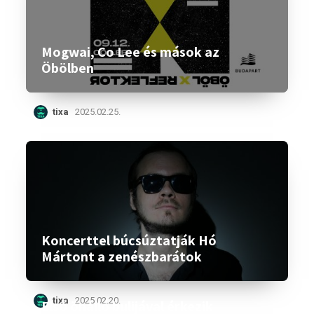
Mogwai, Co Lee és mások az
Öbölben
tixa
2025.02.25.
Koncerttel búcsúztatják Hó
Mártont a zenészbarátok
tixa
2025.02.20.
Első önálló bulijával érkezik