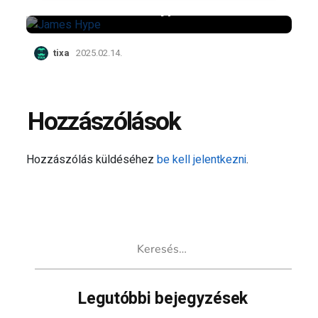
hazánkba James Hype!
tixa
2025.02.14.
Hozzászólások
Hozzászólás küldéséhez
be kell jelentkezni
.
Keresés:
Legutóbbi bejegyzések