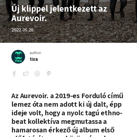
Új klippel jelentkezett az
Aurevoir.
2022.05.26.
author:
tixa
Új klippel jelentkezett az Aurevoir.
Az Aurevoir. a 2019-es Forduló című
lemez óta nem adott ki új dalt, épp
ideje volt, hogy a nyolc tagú ethno-
beat kollektíva megmutassa a
hamarosan érkező új album első