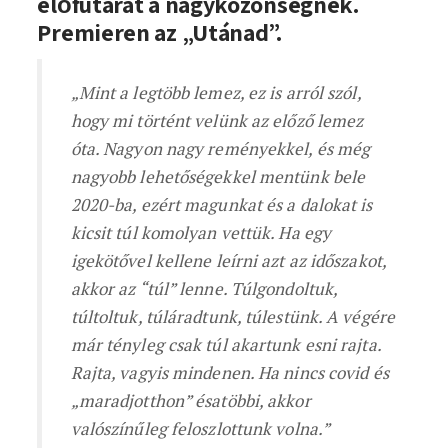
előfutárát a nagyközönségnek.
Premieren az „Utánad”.
„Mint a legtöbb lemez, ez is arról szól,
hogy mi történt velünk az előző lemez
óta. Nagyon nagy reményekkel, és még
nagyobb lehetőségekkel mentünk bele
2020-ba, ezért magunkat és a dalokat is
kicsit túl komolyan vettük. Ha egy
igekötővel kellene leírni azt az időszakot,
akkor az “túl” lenne. Túlgondoltuk,
túltoltuk, túláradtunk, túlestünk. A végére
már tényleg csak túl akartunk esni rajta.
Rajta, vagyis mindenen. Ha nincs covid és
„maradjotthon” ésatöbbi, akkor
valószínűleg feloszlottunk volna.”