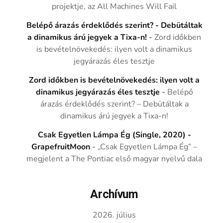
projektje, az All Machines Will Fail
Belépő árazás érdeklődés szerint? - Debütáltak
a dinamikus árú jegyek a Tixa-n!
-
Zord időkben
is bevételnövekedés: ilyen volt a dinamikus
jegyárazás éles tesztje
Zord időkben is bevételnövekedés: ilyen volt a
dinamikus jegyárazás éles tesztje
-
Belépő
árazás érdeklődés szerint? – Debütáltak a
dinamikus árú jegyek a Tixa-n!
Csak Egyetlen Lámpa Ég (Single, 2020) -
GrapefruitMoon
-
„Csak Egyetlen Lámpa Ég” –
megjelent a The Pontiac első magyar nyelvű dala
Archívum
2026. július