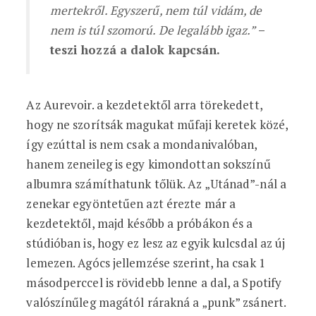
mertekről. Egyszerű, nem túl vidám, de
nem is túl szomorú. De legalább igaz.”
–
teszi hozzá a dalok kapcsán.
Az Aurevoir. a kezdetektől arra törekedett,
hogy ne szorítsák magukat műfaji keretek közé,
így ezúttal is nem csak a mondanivalóban,
hanem zeneileg is egy kimondottan sokszínű
albumra számíthatunk tőlük. Az „Utánad”-nál a
zenekar egyöntetűen azt érezte már a
kezdetektől, majd később a próbákon és a
stúdióban is, hogy ez lesz az egyik kulcsdal az új
lemezen. Agócs jellemzése szerint, ha csak 1
másodperccel is rövidebb lenne a dal, a Spotify
valószínűleg magától rárakná a „punk” zsánert.